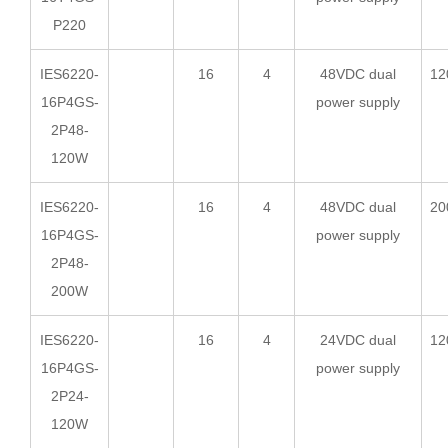
P220
IES6220-
16
4
48VDC dual
12
16P4GS-
power supply
2P48-
120W
IES6220-
16
4
48VDC dual
20
16P4GS-
power supply
2P48-
200W
IES6220-
16
4
24VDC dual
12
16P4GS-
power supply
2P24-
120W