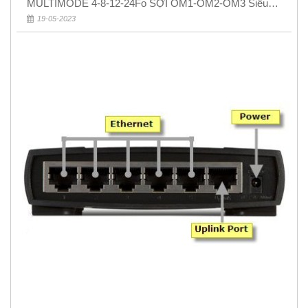
MULTIMODE 4-8-12-24Fo SỢI OM1-OM2-OM3 Siêu
Rẻ 5k
19-05-2023