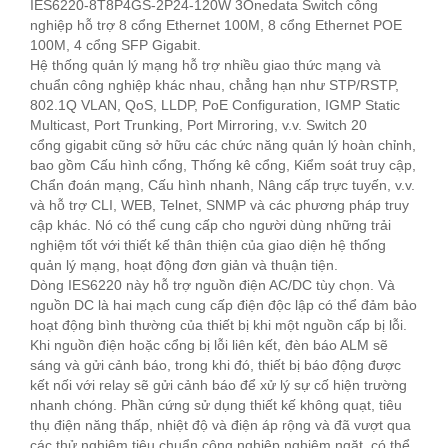
IES6220-8T8P4GS-2P24-120W 3Onedata Switch công
nghiệp hỗ trợ 8 cổng Ethernet 100M, 8 cổng Ethernet POE
100M, 4 cổng SFP Gigabit.
Hệ thống quản lý mạng hỗ trợ nhiều giao thức mạng và
chuẩn công nghiệp khác nhau, chẳng hạn như STP/RSTP,
802.1Q VLAN, QoS, LLDP, PoE Configuration, IGMP Static
Multicast, Port Trunking, Port Mirroring, v.v. Switch 20
cổng gigabit cũng sở hữu các chức năng quản lý hoàn chỉnh,
bao gồm Cấu hình cổng, Thống kê cổng, Kiểm soát truy cập,
Chẩn đoán mạng, Cấu hình nhanh, Nâng cấp trực tuyến, v.v.
và hỗ trợ CLI, WEB, Telnet, SNMP và các phương pháp truy
cập khác. Nó có thể cung cấp cho người dùng những trải
nghiệm tốt với thiết kế thân thiện của giao diện hệ thống
quản lý mạng, hoạt động đơn giản và thuận tiện.
Dòng IES6220 này hỗ trợ nguồn điện AC/DC tùy chọn. Và
nguồn DC là hai mạch cung cấp điện độc lập có thể đảm bảo
hoạt động bình thường của thiết bị khi một nguồn cấp bị lỗi.
Khi nguồn điện hoặc cổng bị lỗi liên kết, đèn báo ALM sẽ
sáng và gửi cảnh báo, trong khi đó, thiết bị báo động được
kết nối với relay sẽ gửi cảnh báo để xử lý sự cố hiện trường
nhanh chóng. Phần cứng sử dụng thiết kế không quạt, tiêu
thụ điện năng thấp, nhiệt độ và điện áp rộng và đã vượt qua
các thử nghiệm tiêu chuẩn công nghiệp nghiêm ngặt, có thể