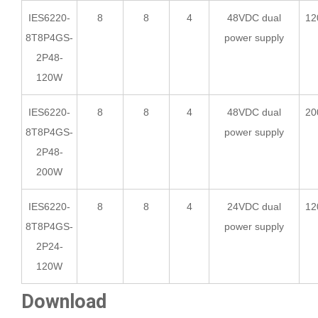
IES6220-
8
8
4
48VDC dual
12
8T8P4GS-
power supply
2P48-
120W
IES6220-
8
8
4
48VDC dual
20
8T8P4GS-
power supply
2P48-
200W
IES6220-
8
8
4
24VDC dual
12
8T8P4GS-
power supply
2P24-
120W
Download