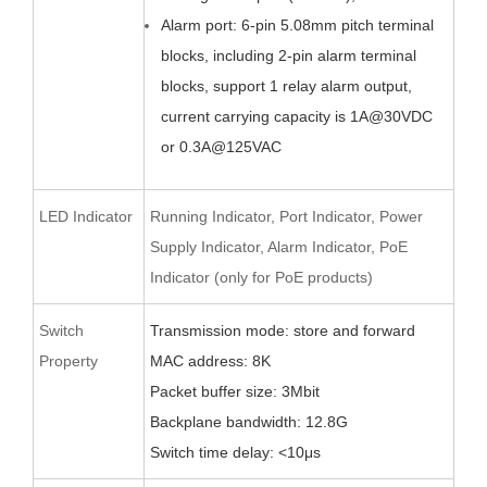
Alarm port:
6
-pin
5.08
mm pitch terminal
blocks,
including 2-pin alarm terminal
blocks,
support 1 relay alarm output,
current carrying capacity is 1A@
30
VDC
or 0.
3
A@12
5
VAC
LED Indicator
Running Indicator, Port Indicator, Power
Supply Indicator, Alarm Indicator, PoE
Indicator (only for PoE products)
Switch
Transmission mode: store and forward
Property
MAC address: 8K
Packet buffer size:
3
Mbit
Backplane bandwidth:
12.8
G
Switch time delay: <10μs