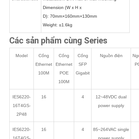
Dimension (W x H x
D):
70
mm×1
60
mm×1
3
0mm
Weight:
≤
1.6
kg
Các sản phẩm cùng Series
Model
Cổng
Cổng
Cổng
Nguồn điện
Ng
Ethernet
Ethernet
SFP
P
100M
POE
Gigabit
100M
IES6220-
16
4
12~48VDC dual
16T4GS-
power supply
2P48
IES6220-
16
4
85~264VAC single
16T4GS-
power supply