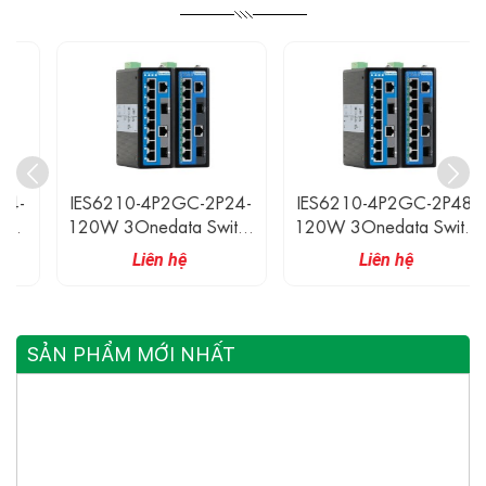
IES6210-4P2GC-2P24-
IES6210-4P2GC-2P48-
120W 3Onedata Switch
120W 3Onedata Switch
Công Nghiệp 2 Cổng
Công Nghiệp 2 Cổng
Liên hệ
Liên hệ
Combo Gigabit, 4 Cổng
Combo Gigabit, 4 Cổng
Ethernet POE 100M
Ethernet POE 100M
SẢN PHẨM MỚI NHẤT