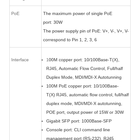
PoE
T
he maximum power of single PoE
port
:
30W
The power supply pin of PoE:
V+, V-, V+,
V-
correspond to Pin 1, 2, 3, 6
Interface
1
00M copper port: 10/100Base-T(X),
RJ45, Automatic Flow Control, Full/half
Duplex Mode, MDI/MDI-X Autotunning
100M PoE copper
port: 10/100Base-
T(X)
RJ45, automatic flow control, full/half
duplex mode, MDI/MDI-X autotunning,
POE port, output power of 15W or 30W
Gigabit SFP port: 1000Base-SFP
Console port: CLI command line
management port (RS-232), RJ45