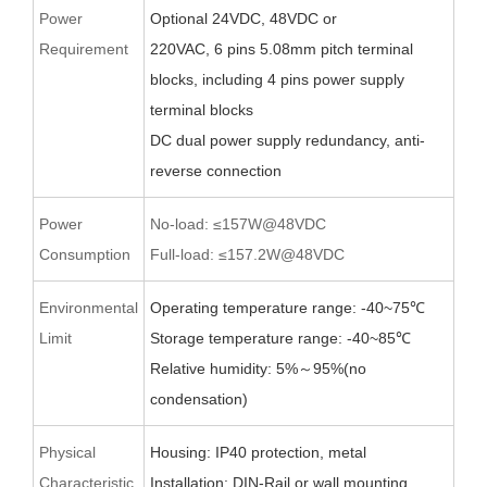
Power
O
ptional 24VDC,
48VDC
or
Requirement
220VAC
,
6
pin
s
5.08
mm pitch terminal
blocks
, including 4 pins power supply
terminal blocks
D
C d
ual power supply redundancy,
anti-
reverse
connection
Power
No-load: ≤157W@48VDC
Consumption
Full-load: ≤157.2W@48VDC
Environmental
Operating temperature range: -40~75
℃
Limit
Storage temperature range: -40~
8
5
℃
Relative humidity: 5%
～
95%(no
condensation)
Physical
Housing: IP40 protection, metal
Characteristic
Installation: DIN-Rail
or wall
mounting