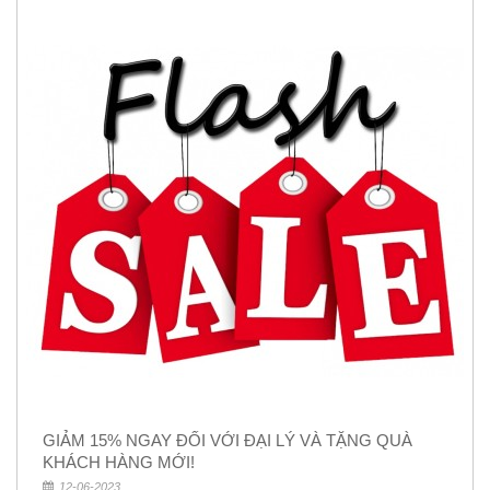
GIẢM 15% NGAY ĐỐI VỚI ĐẠI LÝ VÀ TẶNG QUÀ
KHÁCH HÀNG MỚI!
12-06-2023