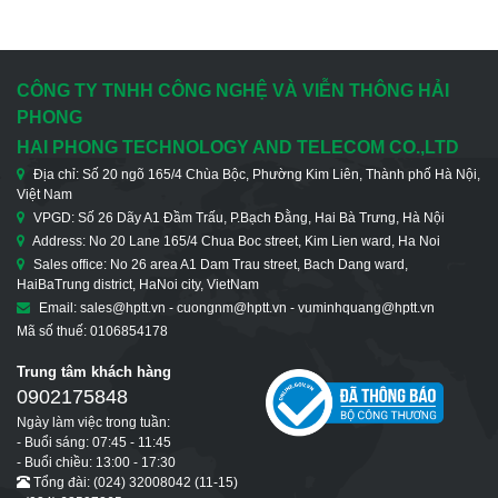
CÔNG TY TNHH CÔNG NGHỆ VÀ VIỄN THÔNG HẢI
PHONG
HAI PHONG TECHNOLOGY AND TELECOM CO.,LTD
Địa chỉ: Số 20 ngõ 165/4 Chùa Bộc, Phường Kim Liên, Thành phố Hà Nội,
Việt Nam
VPGD: Số 26 Dãy A1 Đầm Trấu, P.Bạch Đằng, Hai Bà Trưng, Hà Nội
Address: No 20 Lane 165/4 Chua Boc street, Kim Lien ward, Ha Noi
Sales office: No 26 area A1 Dam Trau street, Bach Dang ward,
HaiBaTrung district, HaNoi city, VietNam
Email: sales@hptt.vn - cuongnm@hptt.vn - vuminhquang@hptt.vn
Mã số thuế: 0106854178
Trung tâm khách hàng
0902175848
Ngày làm việc trong tuần:
- Buổi sáng: 07:45 - 11:45
- Buổi chiều: 13:00 - 17:30
Tổng đài: (024) 32008042 (11-15)