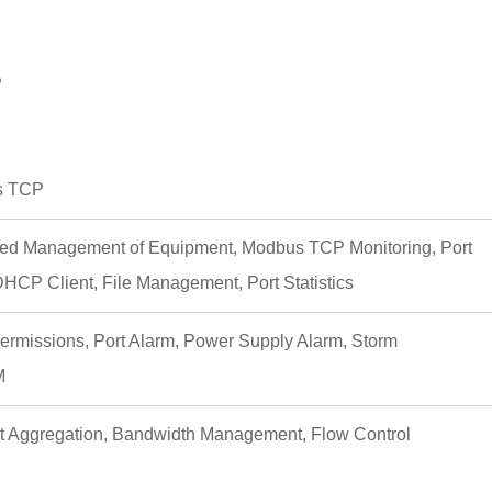
P
s TCP
ed Management of Equipment, Modbus TCP Monitoring, Port
DHCP Client, File Management, Port Statistics
 Permissions, Port Alarm, Power Supply Alarm, Storm
M
rt Aggregation, Bandwidth Management, Flow Control