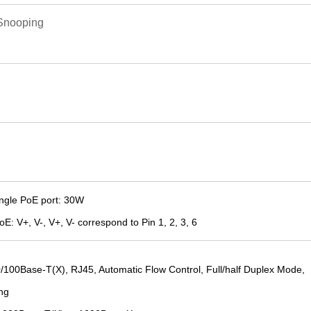
-Snooping
ngle PoE port
:
30W
PoE:
V+, V-, V+,
V- correspond to Pin 1, 2, 3, 6
/100Base-T(X), RJ45, Automatic Flow Control, Full/half Duplex Mode,
ng