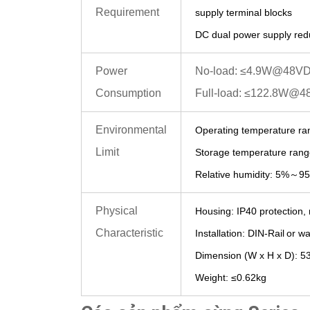
Requirement
supply terminal blocks
D
C d
ual power supply re
Power
No-load: ≤4.9W@48V
Consumption
Full-load: ≤122.8W@
Environmental
Operating temperature ra
Limit
Storage temperature rang
Relative humidity: 5%
～
95
Physical
Housing: IP40 protection,
Characteristic
Installation: DIN-Rail
or wa
Dimension (W x H x D):
5
Weight:
≤
0.62
kg