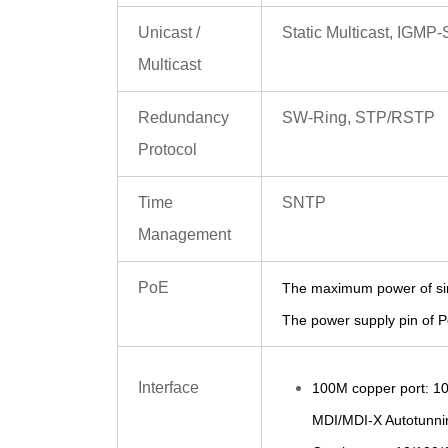
Unicast /
Static Multicast, IGMP
Multicast
Redundancy
SW-Ring, STP/RSTP
Protocol
Time
SNTP
Management
PoE
T
he maximum power of si
The power supply pin of 
Interface
100M copper port: 10
MDI/MDI-X Autotunni