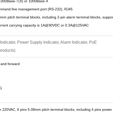
1000Base-T(X) or 1000Base
-X
ommand line management port (RS-232), RJ45
8
mm pitch terminal blocks,
including 2-pin alarm terminal blocks,
suppor
urrent carrying capacity is 1A@
30
VDC or 0.
3
A@12
5
VAC
 Indicator, Power Supply Indicator, Alarm Indicator, PoE
products)
 and forward
6G
r 220VAC
,
6
pin
s
5.08
mm pitch terminal blocks
, including 4 pins power