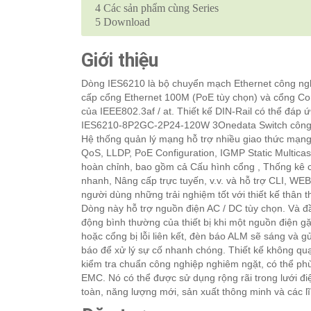
4
Các sản phẩm cùng Series
5
Download
Giới thiệu
Dòng IES6210 là bộ chuyển mạch Ethernet công ngh
cấp cổng Ethernet 100M (PoE tùy chọn) và cổng C
của IEEE802.3af / at. Thiết kế DIN-Rail có thể đáp
IES6210-8P2GC-2P24-120W 3Onedata Switch công n
Hệ thống quản lý mạng hỗ trợ nhiều giao thức mạ
QoS, LLDP, PoE Configuration, IGMP Static Multicast
hoàn chỉnh, bao gồm cả Cấu hình cổng , Thống kê 
nhanh, Nâng cấp trực tuyến, v.v. và hỗ trợ CLI, WE
người dùng những trải nghiệm tốt với thiết kế thân 
Dòng này hỗ trợ nguồn điện AC / DC tùy chọn. Và 
động bình thường của thiết bị khi một nguồn điện gặ
hoặc cổng bị lỗi liên kết, đèn báo ALM sẽ sáng và gử
báo để xử lý sự cố nhanh chóng. Thiết kế không quạt
kiểm tra chuẩn công nghiệp nghiêm ngặt, có thể phù
EMC. Nó có thể được sử dụng rộng rãi trong lưới đ
toàn, năng lượng mới, sản xuất thông minh và các l