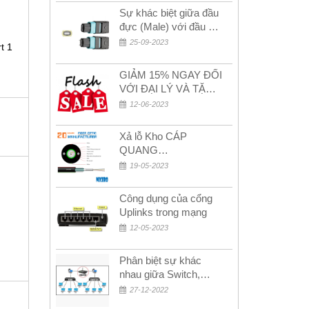
Sự khác biệt giữa đầu
đực (Male) với đầu cái
(Female) trong bộ đầu
25-09-2023
t 1
nối MPO
GIẢM 15% NGAY ĐỐI
VỚI ĐẠI LÝ VÀ TẶNG
QUÀ KHÁCH HÀNG
12-06-2023
MỚI!
Xả lỗ Kho CÁP
QUANG
MULTIMODE CÁP
19-05-2023
QUANG
MULTIMODE 4-8-12-
Công dụng của cổng
24Fo SỢI OM1-OM2-
Uplinks trong mạng
OM3 Siêu Rẻ 5k
12-05-2023
Phân biệt sự khác
nhau giữa Switch,
Router và Hub
27-12-2022