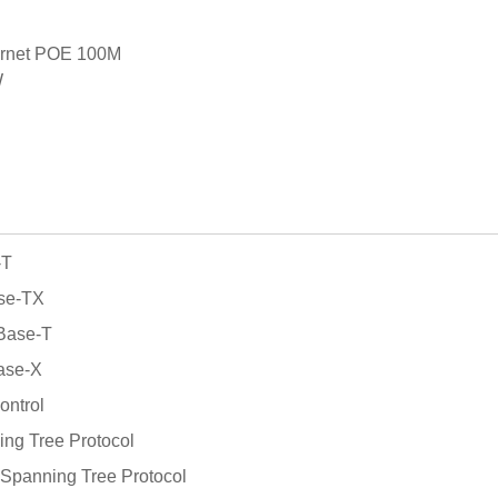
hernet POE 100M
W
-T
ase-TX
Base-T
ase-X
ontrol
ing Tree Protocol
 Spanning Tree Protocol