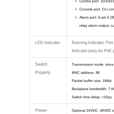
Combo port: 10/100/
Console port: CLI c
Alarm port:
6
-pin
5.0
relay alarm output, c
LED Indicator
Running Indicator, Port
Indicator (only for PoE 
Switch
Transmission mode: store
Property
MAC address: 8K
Packet buffer size: 1Mbit
Backplane bandwidth: 7.
Switch time delay: <10μs
Power
O
ptional 24VDC,
48VDC
o