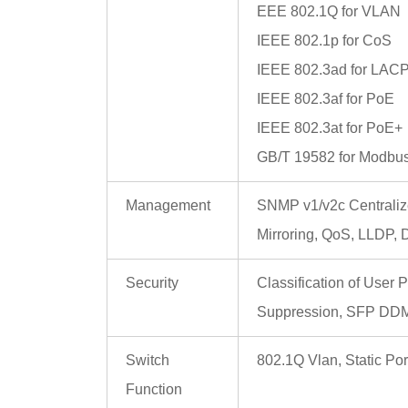
EEE 802.1Q for VLAN
IEEE 802.1p for CoS
IEEE 802.3ad for LAC
IEEE 802.3af for PoE
IEEE 802.3at for PoE+
GB/T 19582 for Modbu
Management
SNMP v1/v2c Centraliz
Mirroring, QoS, LLDP, 
Security
Classification of User
Suppression, SFP DD
Switch
802.1Q Vlan, Static Po
Function