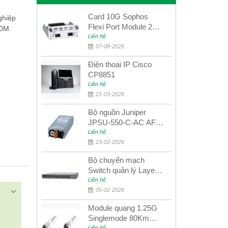
Card 10G Sophos
ghiệp
Flexi Port Module 2
00M.
port 10GbE SFP+
Liên hệ
SGMOD2F2PUR
07-08-2026
2port 10GbE SFP+
Điện thoại IP Cisco
CP8851
Liên hệ
21-03-2026
Bộ nguồn Juniper
JPSU-550-C-AC AFO
nguồn AC công suất
Liên hệ
550W dùng cho dòng
23-02-2026
switch Juniper
Bộ chuyển mạch
Networks EX4400
Switch quản lý Layer 3
Juniper QFX5100-48S
Liên hệ
05-02-2026
Module quang 1.25G
Singlemode 80Km
Liên hệ