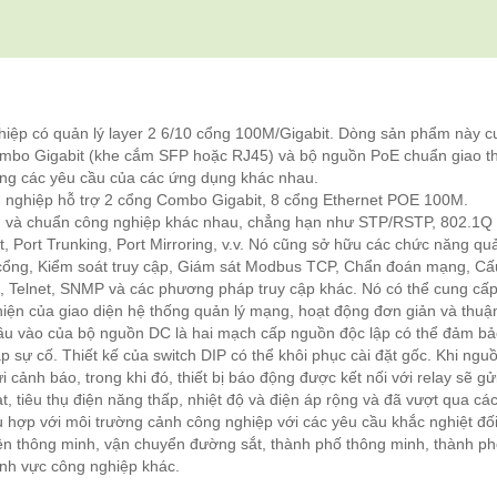
iệp có quản lý layer 2 6/10 cổng 100M/Gigabit. Dòng sản phẩm này c
ombo Gigabit (khe cắm SFP hoặc RJ45) và bộ nguồn PoE chuẩn giao t
 ứng các yêu cầu của các ứng dụng khác nhau.
ghiệp hỗ trợ 2 cổng Combo Gigabit, 8 cổng Ethernet POE 100M.
ng và chuẩn công nghiệp khác nhau, chẳng hạn như STP/RSTP, 802.1Q
, Port Trunking, Port Mirroring, v.v. Nó cũng sở hữu các chức năng quả
cổng, Kiểm soát truy cập, Giám sát Modbus TCP, Chẩn đoán mạng, Cấ
B, Telnet, SNMP và các phương pháp truy cập khác. Nó có thể cung cấ
thiện của giao diện hệ thống quản lý mạng, hoạt động đơn giản và thuận
đầu vào của bộ nguồn DC là hai mạch cấp nguồn độc lập có thể đảm bả
p sự cố. Thiết kế của switch DIP có thể khôi phục cài đặt gốc. Khi ngu
i cảnh báo, trong khi đó, thiết bị báo động được kết nối với relay sẽ gử
, tiêu thụ điện năng thấp, nhiệt độ và điện áp rộng và đã vượt qua các
 hợp với môi trường cảnh công nghiệp với các yêu cầu khắc nghiệt đối
iện thông minh, vận chuyển đường sắt, thành phố thông minh, thành p
ĩnh vực công nghiệp khác.