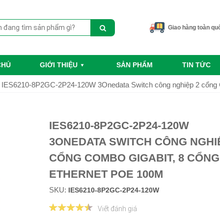
Giao hàng toàn qu
CHỦ
GIỚI THIỆU
SẢN PHẨM
TIN TỨC
IES6210-8P2GC-2P24-120W 3Onedata Switch công nghiệp 2 cổng 
IES6210-8P2GC-2P24-120W
3ONEDATA SWITCH CÔNG NGHI
CỔNG COMBO GIGABIT, 8 CỔNG
ETHERNET POE 100M
SKU:
IES6210-8P2GC-2P24-120W
Viết đánh giá