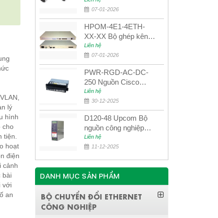
UPCOM MWS-12-45-
80AD/MWS-12-54-
07-01-2026
80BD
HPOM-4E1-4ETH-
XX-XX Bộ ghép kênh
quang quản lý SDH
Liên hệ
4E1+4ETH+RS232
07-01-2026
ung
hức
PWR-RGD-AC-DC-
250 Nguồn Cisco
Industrial 250W
Liên hệ
 VLAN,
PoE/PoE+
30-12-2025
n lý
u hình
D120-48 Upcom Bộ
p cho
nguồn công nghiệp
 tiện.
đầu ra đơn 120W
Liên hệ
o hoạt
48VDC
11-12-2025
ồn điện
i cảnh
 bài
DANH MỤC SẢN PHẨM
 với
hố an
BỘ CHUYỂN ĐỔI ETHERNET
CÔNG NGHIỆP