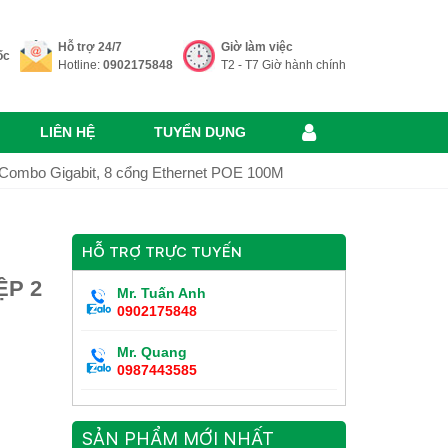
Hỗ trợ 24/7
Giờ làm việc
ốc
Hotline:
0902175848
T2 - T7 Giờ hành chính
LIÊN HỆ
TUYỂN DỤNG
Combo Gigabit, 8 cổng Ethernet POE 100M
HỖ TRỢ TRỰC TUYẾN
ỆP 2
Mr. Tuấn Anh
0902175848
Mr. Quang
0987443585
SẢN PHẨM MỚI NHẤT