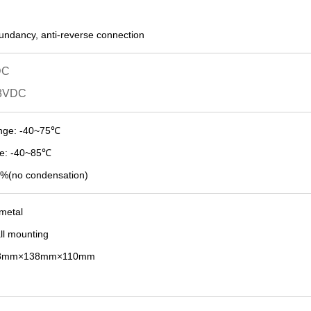
dundancy,
anti-
reverse
connection
DC
48VDC
nge: -40~75
℃
e: -40~
8
5
℃
%(no condensation)
 metal
ll
mounting
3
mm×1
38
mm×1
1
0mm