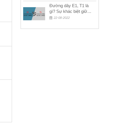
Đường dây E1, T1 là
gì? Sự khác biệt giữa
E1 và T1
22-08-2022