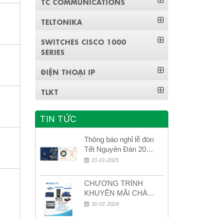
TC COMMUNICATIONS
TELTONIKA
SWITCHES CISCO 1000
SERIES
ĐIỆN THOẠI IP
TLKT
TIN TỨC
Thông báo nghỉ lễ đón
Tết Nguyên Đán 2026
– Xuân Bính Ngọ!
21-01-2025
CHƯƠNG TRÌNH
KHUYẾN MÃI CHÀO
MỪNG NĂM MỚI
30-01-2024
2024