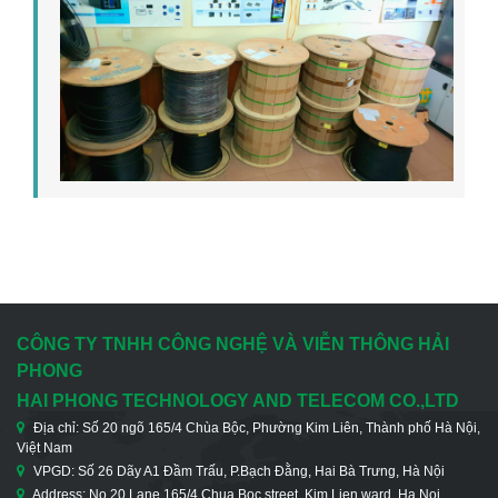
CÔNG TY TNHH CÔNG NGHỆ VÀ VIỄN THÔNG HẢI
PHONG
HAI PHONG TECHNOLOGY AND TELECOM CO.,LTD
Địa chỉ: Số 20 ngõ 165/4 Chùa Bộc, Phường Kim Liên, Thành phố Hà Nội,
Việt Nam
VPGD: Số 26 Dãy A1 Đầm Trấu, P.Bạch Đằng, Hai Bà Trưng, Hà Nội
Address: No 20 Lane 165/4 Chua Boc street, Kim Lien ward, Ha Noi