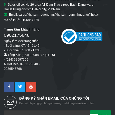
Sales office: No 26 area A1 Dam Trau street, Bach Dang ward,
HaiBaTrung district, HaNoi city, VietNam
Email: sales@hptt.vn - cuongnm@hptt.vn - vuminhquang@hptt.vn
Mã số thuế: 0106854178
Trung tâm khách hàng
0902175848
Ngày làm việc trong tuần:
- Buổi sáng: 07:45 - 11:45
- Buổi chiều: 13:00 - 17:30
Tổng đài: (024) 32008042 (11-15)
- (024) 62597265
Hotlines: 0902175848 -
0986546768
ĐĂNG KÝ NHẬN EMAIL CỦA CHÚNG TÔI
Bạn sẽ nhận ngay những chương trình khuyến mãi mới nhất