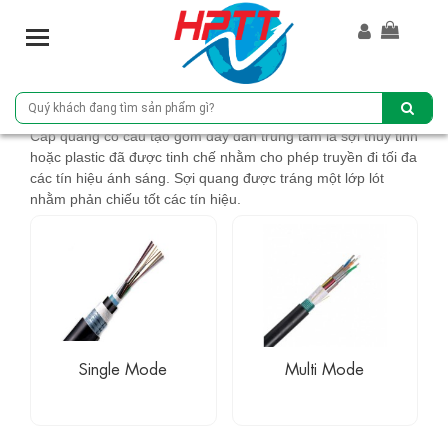
T
o
g
g
l
Cáp quang có cấu tạo gồm dây dẫn trung tâm là sợi thủy tinh
e
hoặc plastic đã được tinh chế nhằm cho phép truyền đi tối đa
n
các tín hiệu ánh sáng. Sợi quang được tráng một lớp lót
a
nhằm phản chiếu tốt các tín hiệu.
v
i
g
a
t
i
o
n
Single Mode
Multi Mode