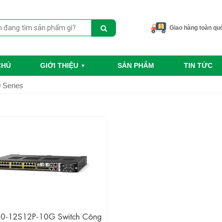
Giao hàng toàn qu
CHỦ
GIỚI THIỆU
SẢN PHẨM
TIN TỨC
0 Series
00-12S12P-10G Switch Công