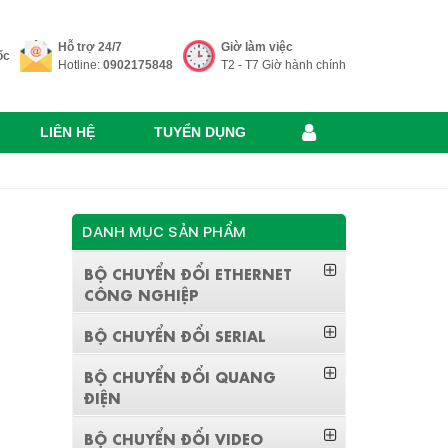
Hỗ trợ 24/7
Giờ làm việc
ốc
Hotline:
0902175848
T2 - T7 Giờ hành chính
LIÊN HỆ
TUYỂN DỤNG
DANH MỤC SẢN PHẨM
BỘ CHUYỂN ĐỔI ETHERNET
CÔNG NGHIỆP
BỘ CHUYỂN ĐỔI SERIAL
BỘ CHUYỂN ĐỔI QUANG
ĐIỆN
BỘ CHUYỂN ĐỔI VIDEO