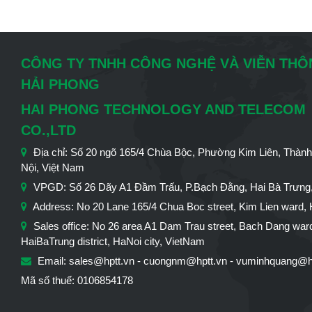
CÔNG TY TNHH CÔNG NGHỆ VÀ VIỄN TH
HẢI PHONG
HAI PHONG TECHNOLOGY AND TELECOM
CO.,LTD
Địa chỉ: Số 20 ngõ 165/4 Chùa Bộc, Phường Kim Liên, Thàn
Nội, Việt Nam
VPGD: Số 26 Dãy A1 Đầm Trấu, P.Bạch Đằng, Hai Bà Trưng,
Address: No 20 Lane 165/4 Chua Boc street, Kim Lien ward, 
Sales office: No 26 area A1 Dam Trau street, Bach Dang war
HaiBaTrung district, HaNoi city, VietNam
Email: sales@hptt.vn - cuongnm@hptt.vn - vuminhquang@h
Mã số thuế: 0106854178