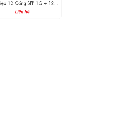
iệp 12 Cổng SFP 1G + 12
 Ethernet 1G + 4 Cổng 10G
Liên hệ
LAN BASE