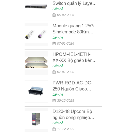
Switch quản lý Layer 3
Juniper QFX5100-48S
Liên hệ
05-02-2026
Module quang 1.25G
Singlemode 80Km
UPCOM MWS-12-45-
Liên hệ
80AD/MWS-12-54-
07-01-2026
80BD
HPOM-4E1-4ETH-
XX-XX Bộ ghép kênh
quang quản lý SDH
Liên hệ
4E1+4ETH+RS232
07-01-2026
PWR-RGD-AC-DC-
250 Nguồn Cisco
Industrial 250W
Liên hệ
PoE/PoE+
30-12-2025
D120-48 Upcom Bộ
nguồn công nghiệp
đầu ra đơn 120W
Liên hệ
48VDC
11-12-2025