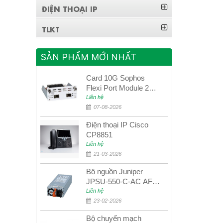
ĐIỆN THOẠI IP
TLKT
SẢN PHẨM MỚI NHẤT
Card 10G Sophos
Flexi Port Module 2
port 10GbE SFP+
Liên hệ
SGMOD2F2PUR
07-08-2026
2port 10GbE SFP+
Điện thoại IP Cisco
CP8851
Liên hệ
21-03-2026
Bộ nguồn Juniper
JPSU-550-C-AC AFO
nguồn AC công suất
Liên hệ
550W dùng cho dòng
23-02-2026
switch Juniper
Bộ chuyển mạch
Networks EX4400