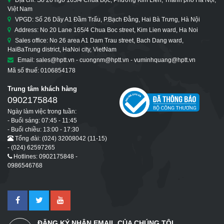
Việt Nam
VPGD: Số 26 Dãy A1 Đầm Trấu, P.Bạch Đằng, Hai Bà Trưng, Hà Nội
Address: No 20 Lane 165/4 Chua Boc street, Kim Lien ward, Ha Noi
Sales office: No 26 area A1 Dam Trau street, Bach Dang ward,
HaiBaTrung district, HaNoi city, VietNam
Email: sales@hptt.vn - cuongnm@hptt.vn - vuminhquang@hptt.vn
Mã số thuế: 0106854178
Trung tâm khách hàng
0902175848
Ngày làm việc trong tuần:
- Buổi sáng: 07:45 - 11:45
- Buổi chiều: 13:00 - 17:30
Tổng đài: (024) 32008042 (11-15)
- (024) 62597265
Hotlines: 0902175848 -
0986546768
ĐĂNG KÝ NHẬN EMAIL CỦA CHÚNG TÔI