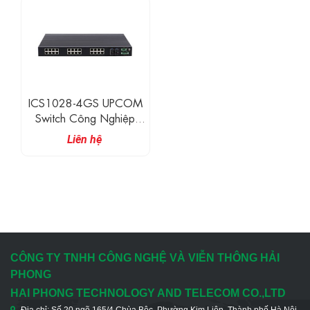
Cổng Quang Gigabit
SFP
Combo + 4 Cổng Quang
Gigabit SFP
ICS1028-4GS UPCOM
Switch Công Nghiệp
Layer 3 24 Cổng Ethernet
Liên hệ
10/100M + 4 Cổng
Quang Gigabit SFP
CÔNG TY TNHH CÔNG NGHỆ VÀ VIỄN THÔNG HẢI
PHONG
HAI PHONG TECHNOLOGY AND TELECOM CO.,LTD
Địa chỉ: Số 20 ngõ 165/4 Chùa Bộc, Phường Kim Liên, Thành phố Hà Nội,