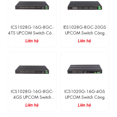
IEC61850-3
ICS1028G-16G-8GC-
IES1028G-8GC-20GS
4TS UPCOM Switch Công
UPCOM Switch Công
Nghiệp Layer 3 16 Cổng
Nghiệp 8 Cổng Gigabit
Liên hệ
Liên hệ
Ethernet 1G, 8 Cổng
Combo + 20 Cổng
Combo 1G, 4 Cổng SFP+
Gigabit SFP
10G
ICS1028G-16G-8GC-
ICS1020G-16G-4GS
4GS UPCOM Switch
UPCOM Switch Công
Công Nghiệp Layer 3, 16
Nghiệp Layer 3, 16 Cổng
Liên hệ
Liên hệ
Cổng Ethernet
Ethernet 10/100/1000M
10/100/1000M + 8
+ 4 Cổng Quang Gigabit