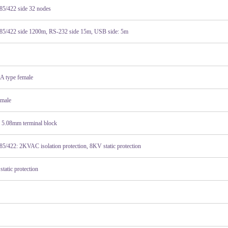
85/422 side 32 nodes
85/422 side 1200m, RS-232 side 15m, USB side: 5m
A type female
male
s 5.08mm terminal block
5/422: 2KVAC isolation protection, 8KV static protection
tatic protection