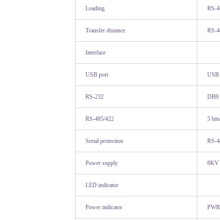
Loading
RS-4
Transfer distance
RS-4
Interface
USB port
USB 
RS-232
DB9 
RS-485/422
5 bit
Serial protection
RS-48
Power supply
8KV s
LED indicator
Power indicator
PWR