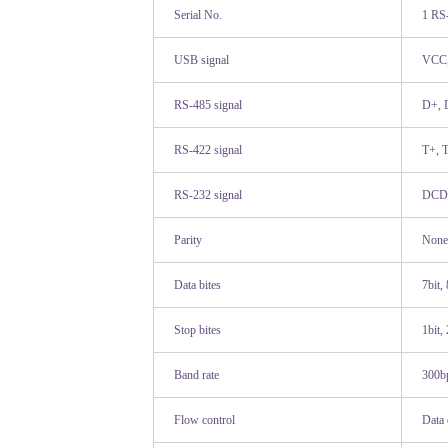
Serial No.
1 RS
USB signal
VCC
RS-485 signal
D+, 
RS-422 signal
T+, T
RS-232 signal
DCD,
Parity
None
Data bites
7bit, 
Stop bites
1bit, 
Band rate
300b
Flow control
Data 