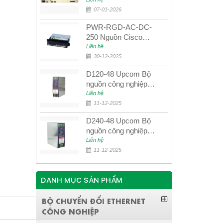
quang quản lý SDH
4E1+4ETH+RS232
07-01-2026
PWR-RGD-AC-DC-
250 Nguồn Cisco
Industrial 250W
Liên hệ
PoE/PoE+
30-12-2025
D120-48 Upcom Bộ
nguồn công nghiệp
đầu ra đơn 120W
Liên hệ
48VDC
11-12-2025
D240-48 Upcom Bộ
nguồn công nghiệp
đầu ra đơn 240W
Liên hệ
48VDC
11-12-2025
DANH MỤC SẢN PHẨM
BỘ CHUYỂN ĐỔI ETHERNET
CÔNG NGHIỆP