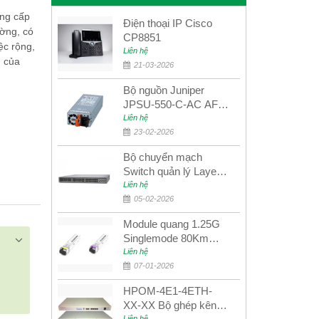
ng cấp
Điện thoại IP Cisco
ường, có
CP8851
ệc rộng,
Liên hệ
n của
21-03-2026
Bộ nguồn Juniper
JPSU-550-C-AC AFO
nguồn AC công suất
Liên hệ
550W dùng cho dòng
23-02-2026
switch Juniper
Bộ chuyển mạch
Networks EX4400
Switch quản lý Layer 3
Juniper QFX5100-48S
Liên hệ
05-02-2026
Module quang 1.25G
Singlemode 80Km
UPCOM MWS-12-45-
Liên hệ
80AD/MWS-12-54-
07-01-2026
80BD
HPOM-4E1-4ETH-
XX-XX Bộ ghép kênh
Liên hệ