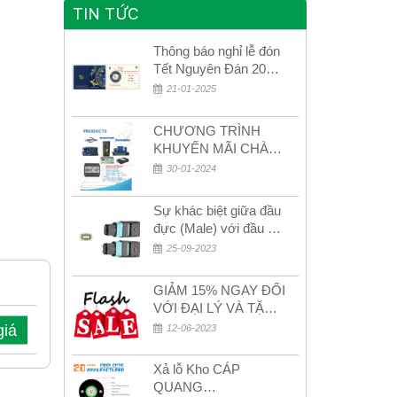
TIN TỨC
Thông báo nghỉ lễ đón
Tết Nguyên Đán 2026
– Xuân Bính Ngọ!
21-01-2025
CHƯƠNG TRÌNH
KHUYẾN MÃI CHÀO
MỪNG NĂM MỚI
30-01-2024
2024
Sự khác biệt giữa đầu
đực (Male) với đầu cái
(Female) trong bộ đầu
25-09-2023
nối MPO
GIẢM 15% NGAY ĐỐI
VỚI ĐẠI LÝ VÀ TẶNG
QUÀ KHÁCH HÀNG
giá
12-06-2023
MỚI!
Xả lỗ Kho CÁP
QUANG