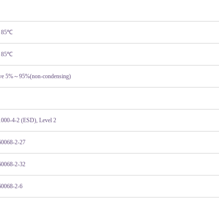
～
85
℃
～
85
℃
ive 5%
～
95%(non-condensing)
000-4-2 (ESD), Level 2
60068-2-27
60068-2-32
60068-2-6