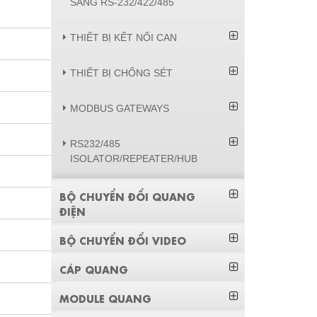
SANG RS-232/422/485
THIẾT BỊ KẾT NỐI CAN
THIẾT BỊ CHỐNG SÉT
MODBUS GATEWAYS
RS232/485
ISOLATOR/REPEATER/HUB
BỘ CHUYỂN ĐỔI QUANG
ĐIỆN
BỘ CHUYỂN ĐỔI VIDEO
CÁP QUANG
MODULE QUANG