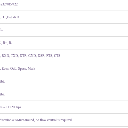
-232/485/422
, D+,D-,GND
D-
-, R+, R-
 RXD, TXD, DTR, GND, DSR, RTS, CTS
, Even, Odd, Space, Mark
8bit
2bit
ps
～
115200bps
direction auto-turnaround, no flow control is required