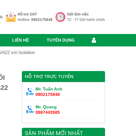
Hỗ trợ 24/7
Giờ làm việc
ốc
Hotline:
0902175848
T2 - T7 Giờ hành chính
LIÊN HỆ
TUYỂN DỤNG
22 với Isolation
ỔI
HỖ TRỢ TRỰC TUYẾN
422
Mr. Tuấn Anh
0902175848
Mr. Quang
0987443585
SẢN PHẨM MỚI NHẤT