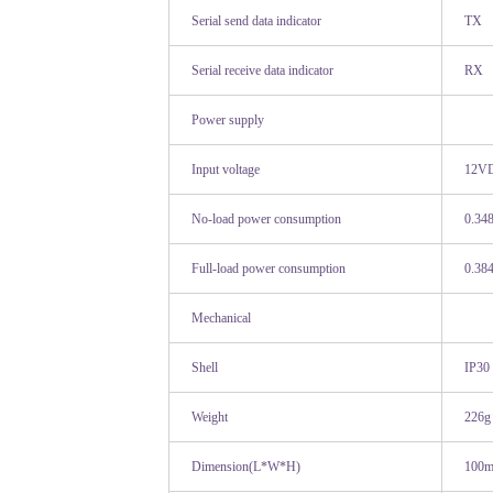
Serial send data indicator
TX
Serial receive data indicator
RX
Power supply
Input voltage
12V
No-load power consumption
0.3
Full-load power consumption
0.3
Mechanical
Shell
IP30 
Weight
226g
Dimension(L*W*H)
100