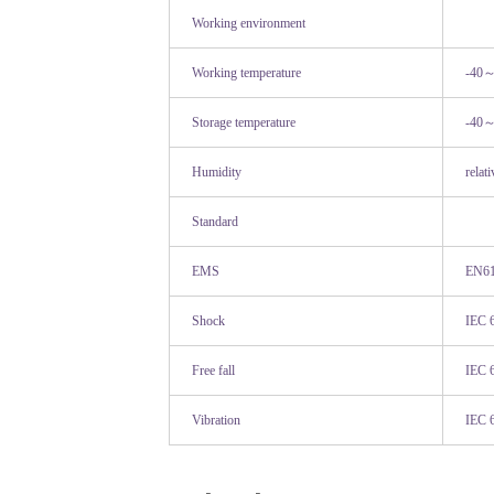
Working environment
Working temperature
-40
Storage temperature
-40
Humidity
relat
Standard
EMS
EN61
Shock
IEC 
Free fall
IEC 
Vibration
IEC 