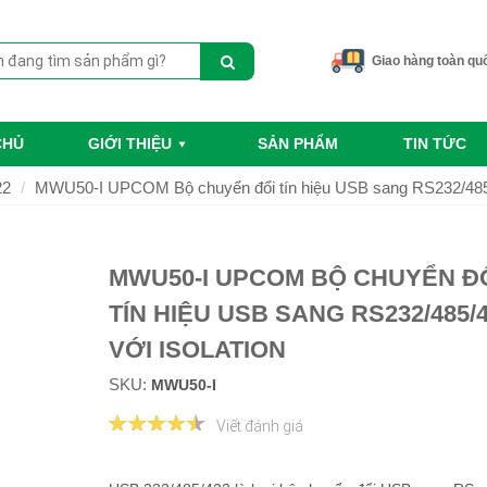
Giao hàng toàn qu
CHỦ
GIỚI THIỆU
SẢN PHẨM
TIN TỨC
22
MWU50-I UPCOM Bộ chuyển đổi tín hiệu USB sang RS232/485/4
MWU50-I UPCOM BỘ CHUYỂN Đ
TÍN HIỆU USB SANG RS232/485/
VỚI ISOLATION
SKU:
MWU50-I
Viết đánh giá