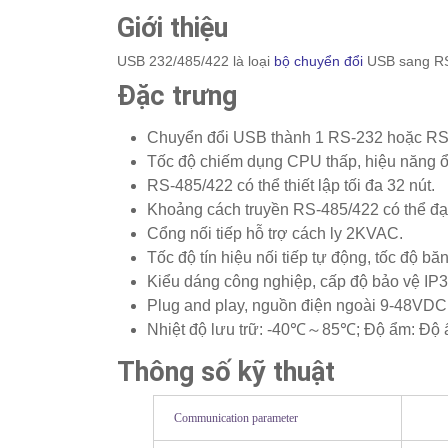
Giới thiệu
USB 232/485/422 là loại
bộ chuyển đổi
USB sang RS
Đặc trưng
Chuyển đổi USB thành 1 RS-232 hoặc RS
Tốc độ chiếm dụng CPU thấp, hiệu năng ổ
RS-485/422 có thể thiết lập tối đa 32 nút.
Khoảng cách truyền RS-485/422 có thể đạ
Cổng nối tiếp hỗ trợ cách ly 2KVAC.
Tốc độ tín hiệu nối tiếp tự động, tốc độ b
Kiểu dáng công nghiệp, cấp độ bảo vệ IP30 
Plug and play, nguồn điện ngoài 9-48VDC
Nhiệt độ lưu trữ: -40℃～85℃; Độ ẩm: Độ 
Thông số kỹ thuật
Communication parameter