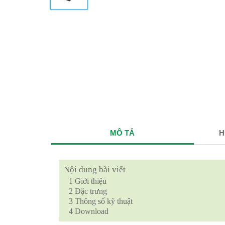
MÔ TẢ
H
Nội dung bài viết
1
Giới thiệu
2
Đặc trưng
3
Thông số kỹ thuật
4
Download