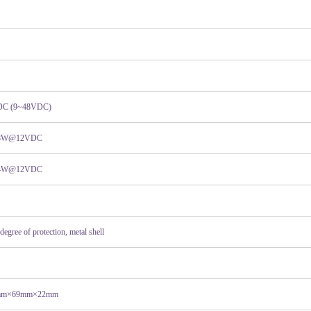
DC (9~48VDC)
48W@12VDC
84W@12VDC
degree of protection, metal shell
mm×69mm×22mm