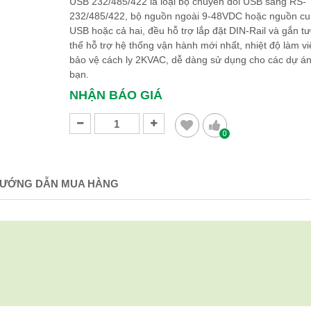
USB 232/485/422 là loại bộ chuyển đổi USB sang RS-
232/485/422, bộ nguồn ngoài 9-48VDC hoặc nguồn cu
USB hoặc cả hai, đều hỗ trợ lắp đặt DIN-Rail và gắn t
thể hỗ trợ hệ thống vận hành mới nhất, nhiệt độ làm vi
bảo vệ cách ly 2KVAC, dễ dàng sử dụng cho các dự á
bạn.​​​​​​​
NHẬN BÁO GIÁ
0
ƯỚNG DẪN MUA HÀNG