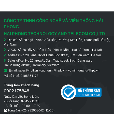
CÔNG TY TNHH CÔNG NGHỆ VÀ VIỄN THÔNG HẢI
PHONG
HAI PHONG TECHNOLOGY AND TELECOM CO.,LTD
Địa chỉ: Số 20 ngõ 165/4 Chùa Bộc, Phường Kim Liên, Thành phố Hà Nội,
Việt Nam
VPGD: Số 26 Dãy A1 Đầm Trấu, P.Bạch Đằng, Hai Bà Trưng, Hà Nội
Address: No 20 Lane 165/4 Chua Boc street, Kim Lien ward, Ha Noi
Sales office: No 26 area A1 Dam Trau street, Bach Dang ward,
HaiBaTrung district, HaNoi city, VietNam
Email: sales@hptt.vn - cuongnm@hptt.vn - vuminhquang@hptt.vn
Mã số thuế: 0106854178
Trung tâm khách hàng
0902175848
Ngày làm việc trong tuần:
- Buổi sáng: 07:45 - 11:45
- Buổi chiều: 13:00 - 17:30
Tổng đài: (024) 32008042 (11-15)