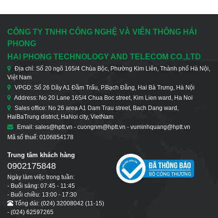
CÔNG TY TNHH CÔNG NGHỆ VÀ VIỄN THÔNG HẢI
PHONG
HAI PHONG TECHNOLOGY AND TELECOM CO.,LTD
Địa chỉ: Số 20 ngõ 165/4 Chùa Bộc, Phường Kim Liên, Thành phố Hà Nội,
Việt Nam
VPGD: Số 26 Dãy A1 Đầm Trấu, P.Bạch Đằng, Hai Bà Trưng, Hà Nội
Address: No 20 Lane 165/4 Chua Boc street, Kim Lien ward, Ha Noi
Sales office: No 26 area A1 Dam Trau street, Bach Dang ward,
HaiBaTrung district, HaNoi city, VietNam
Email: sales@hptt.vn - cuongnm@hptt.vn - vuminhquang@hptt.vn
Mã số thuế: 0106854178
Trung tâm khách hàng
0902175848
Ngày làm việc trong tuần:
- Buổi sáng: 07:45 - 11:45
- Buổi chiều: 13:00 - 17:30
Tổng đài: (024) 32008042 (11-15)
- (024) 62597265