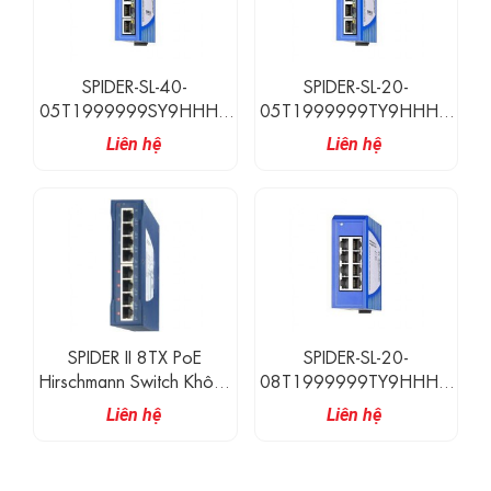
SPIDER-SL-40-
SPIDER-SL-20-
05T1999999SY9HHHH
05T1999999TY9HHHH
Hirschmann Switch Công
Hirschmann Switch Công
Liên hệ
Liên hệ
Nghiệp Không Quản Lý 5
Nghiệp Không Quản Lý 5
Cổng
Cổng 10/100BASE-TX
10/100/1000BASE-T
SPIDER II 8TX PoE
SPIDER-SL-20-
Hirschmann Switch Không
08T1999999TY9HHHH
Quản Lí 8 Cổng 100M
Hirschmann Switch Công
Liên hệ
Liên hệ
RJ45, Hỗ Trợ PoE
Nghiệp Không Quản Lý 8
Cổng 10/100BASE-TX