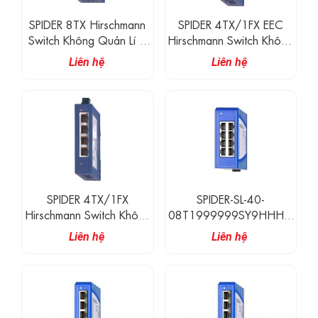
SPIDER 8TX Hirschmann
SPIDER 4TX/1FX EEC
Switch Không Quản Lí 8
Hirschmann Switch Không
Cổng 100M RJ45
Quản Lí 4 Cổng 100M
Liên hệ
Liên hệ
RJ45, 1 Cổng 100M
Quang
SPIDER 4TX/1FX
SPIDER-SL-40-
Hirschmann Switch Không
08T1999999SY9HHHH
Quản Lí 4 Cổng 100M
Hirschmann Switch Công
Liên hệ
Liên hệ
RJ45, 1 Cổng 100M
Nghiệp Không Quản Lý 8
Quang
Cổng
10/100/1000BASE-T