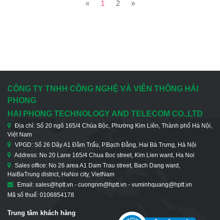
«
1
2
»
CÔNG TY TNHH CÔNG NGHỆ VÀ VIỄN THÔNG HẢI
PHONG
HAI PHONG TECHNOLOGY AND TELECOM CO.,LTD
Địa chỉ: Số 20 ngõ 165/4 Chùa Bộc, Phường Kim Liên, Thành phố Hà Nội,
Việt Nam
VPGD: Số 26 Dãy A1 Đầm Trấu, P.Bạch Đằng, Hai Bà Trưng, Hà Nội
Address: No 20 Lane 165/4 Chua Boc street, Kim Lien ward, Ha Noi
Sales office: No 26 area A1 Dam Trau street, Bach Dang ward,
HaiBaTrung district, HaNoi city, VietNam
Email: sales@hptt.vn - cuongnm@hptt.vn - vuminhquang@hptt.vn
Mã số thuế: 0106854178
Trung tâm khách hàng