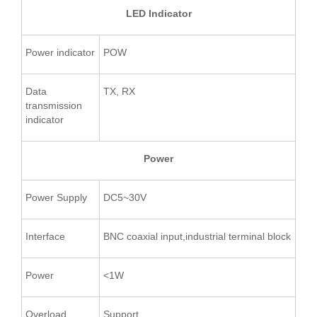
LED Indicator
Power indicator
POW
Data
TX, RX
transmission
indicator
Power
Power Supply
DC5~30V
Interface
BNC coaxial input,industrial terminal block
Power
<1W
Overload
Support