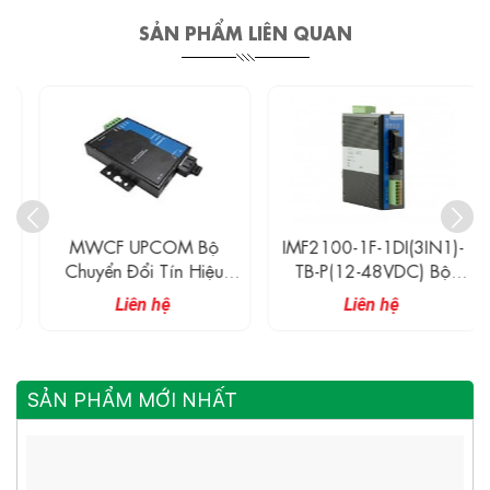
SẢN PHẨM LIÊN QUAN
MWCF UPCOM Bộ
IMF2100-1F-1DI(3IN1)-
Chuyển Đổi Tín Hiệu
TB-P(12-48VDC) Bộ
Serial CAN Sang Quang
Chuyển Đổi Tín Hiệu 1
Liên hệ
Liên hệ
Cổng RS-232/485/422
Sang Quang
SẢN PHẨM MỚI NHẤT