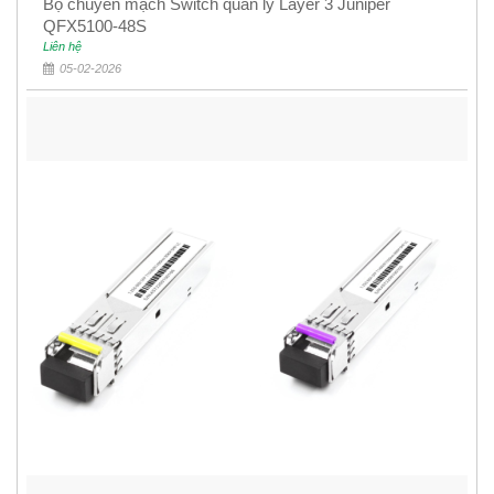
Bộ chuyển mạch Switch quản lý Layer 3 Juniper
QFX5100-48S
Liên hệ
05-02-2026