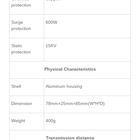
protection
Surge
600W
protection
Static
15KV
protection
Physical Characteristics
Shell
Aluminum housing
Dimension
78mm×25mm×85mm(W*H*D)
Weight
400g
Transmission distance