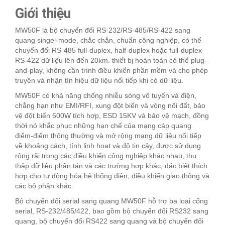
Giới thiệu
MW50F là bộ chuyển đổi RS-232/RS-485/RS-422 sang
quang singel-mode, chắc chắn, chuẩn công nghiệp, có thể
chuyển đổi RS-485 full-duplex, half-duplex hoặc full-duplex
RS-422 dữ liệu lên đến 20km. thiết bị hoàn toàn có thể plug-
and-play, không cần trình điều khiển phần mềm và cho phép
truyền và nhận tín hiệu dữ liệu nối tiếp khi có dữ liệu.
MW50F có khả năng chống nhiễu sóng vô tuyến và điện,
chẳng hạn như EMI/RFI, xung đột biến và vòng nối đất, bảo
vệ đột biến 600W tích hợp, ESD 15KV và bảo vệ mạch, đồng
thời nó khắc phục những hạn chế của mạng cáp quang
điểm-điểm thông thường và mở rộng mạng dữ liệu nối tiếp
về khoảng cách, tính linh hoạt và độ tin cậy, được sử dụng
rộng rãi trong các điều khiển công nghiệp khác nhau, thu
thập dữ liệu phân tán và các trường hợp khác, đặc biệt thích
hợp cho tự động hóa hệ thống điện, điều khiển giao thông và
các bộ phận khác.
Bộ chuyển đổi serial sang quang MW50F hỗ trợ ba loại cổng
serial, RS-232/485/422, bao gồm bộ chuyển đổi RS232 sang
quang, bộ chuyển đổi RS422 sang quang và bộ chuyển đổi