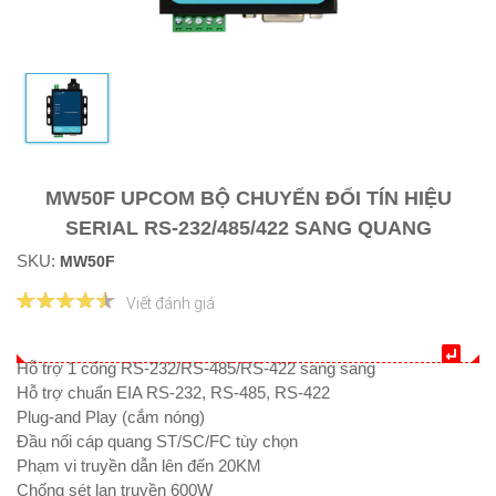
MW50F UPCOM BỘ CHUYỂN ĐỔI TÍN HIỆU
SERIAL RS-232/485/422 SANG QUANG
SKU:
MW50F
Viết đánh giá
Hỗ trợ 1 cổng RS-232/RS-485/RS-422 sang sang
Hỗ trợ chuẩn EIA RS-232, RS-485, RS-422
Plug-and Play (cắm nóng)
Đầu nối cáp quang ST/SC/FC tùy chọn
Phạm vi truyền dẫn lên đến 20KM
Chống sét lan truyền 600W