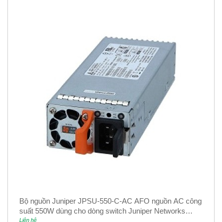
Bộ nguồn Juniper JPSU-550-C-AC AFO nguồn AC công
suất 550W dùng cho dòng switch Juniper Networks
EX4400
Liên hệ