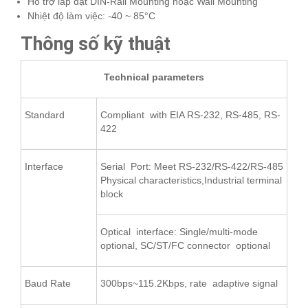
Hỗ trợ lắp đặt DIN-Rail Mounting hoặc Wall Mounting
Nhiệt độ làm việc: -40 ~ 85°C
Thông số kỹ thuật
Technical parameters
Standard
Compliant with EIA RS-232, RS-485, RS-
422
Interface
Serial Port: Meet RS-232/RS-422/RS-485
Physical characteristics,Industrial terminal
block
Optical interface: Single/multi-mode
optional, SC/ST/FC connector optional
Baud Rate
300bps~115.2Kbps, rate adaptive signal