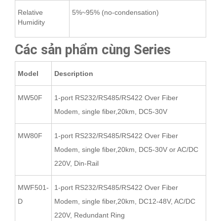
Relative
5%~95% (no-condensation)
Humidity
Các sản phẩm cùng Series
Model
Description
MW50F
1-port RS232/RS485/RS422 Over Fiber
Modem, single fiber,20km, DC5-30V
MW80F
1-port RS232/RS485/RS422 Over Fiber
Modem, single fiber,20km, DC5-30V or AC/DC
220V, Din-Rail
MWF501-
1-port RS232/RS485/RS422 Over Fiber
D
Modem, single fiber,20km, DC12-48V, AC/DC
220V, Redundant Ring