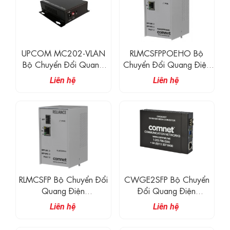
UPCOM MC202-VLAN
RLMCSFPPOEHO Bộ
Bộ Chuyển Đổi Quang
Chuyển Đổi Quang Điện
Điện 2 Cổng
10/100/1000 Mbps Với
Liên hệ
Liên hệ
10/100/1000M Base-
Universal PoE (PoE++, 60
T(X) + 1 Cổng 1000M FX
Watts)
+ Chức Năng VLAN
RLMCSFP Bộ Chuyển Đổi
CWGE2SFP Bộ Chuyển
Quang Điện
Đổi Quang Điện
10/100/1000 Mbps
Commercial Grade
Liên hệ
Liên hệ
10/100/1000BASE-T(X)
Đến 1000BASE-FX