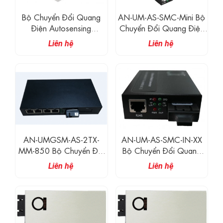
Bộ Chuyển Đổi Quang
AN-UM-AS-SMC-Mini Bộ
Điện Autosensing
Chuyển Đổi Quang Điện
10/100/1000
10/100/1000M Base-TX
Liên hệ
Liên hệ
Sang 1000Base-FX
AN-UMGSM-AS-2TX-
AN-UM-AS-SMC-IN-XX
MM-850 Bộ Chuyển Đổi
Bộ Chuyển Đổi Quang
Quang Điện 1 Cổng
Điện 10/100/1000M
Liên hệ
Liên hệ
Quang + 2&4 Cổng
Base-T UTP Sang 1000M
10/100/1000 UTP
Base-X