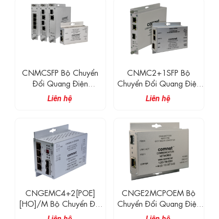
Gigabit Ethernet
CNMCSFP Bộ Chuyển
CNMC2+1SFP Bộ
Đổi Quang Điện
Chuyển Đổi Quang Điện
10/100/1000 Mbps
2 Kênh 10/100/1000
Liên hệ
Liên hệ
Ethernet Hỗ Trợ 100FX Và
Mbps Ethernet
1000FX + Nguồn Tùy
Chọn Qua Ethernet (PoE)
CNGEMC4+2[POE]
CNGE2MCPOEM Bộ
[HO]/M Bộ Chuyển Đổi
Chuyển Đổi Quang Điện
Quang Điện
2 Port 10/100/1000
Liên hệ
Liên hệ