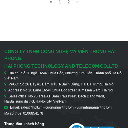
«
1
2
»
CÔNG TY TNHH CÔNG NGHỆ VÀ VIỄN THÔNG HẢI
PHONG
HAI PHONG TECHNOLOGY AND TELECOM CO.,LTD
Địa chỉ: Số 20 ngõ 165/4 Chùa Bộc, Phường Kim Liên, Thành phố Hà Nội,
Việt Nam
VPGD: Số 26 Dãy A1 Đầm Trấu, P.Bạch Đằng, Hai Bà Trưng, Hà Nội
Address: No 20 Lane 165/4 Chua Boc street, Kim Lien ward, Ha Noi
Sales office: No 26 area A1 Dam Trau street, Bach Dang ward,
HaiBaTrung district, HaNoi city, VietNam
Email: sales@hptt.vn - cuongnm@hptt.vn - vuminhquang@hptt.vn
Mã số thuế: 0106854178
Trung tâm khách hàng