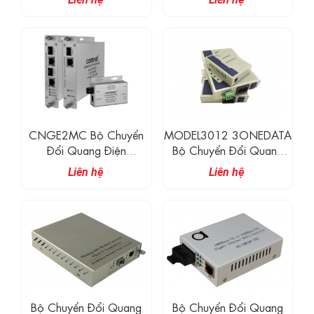
10/100/1000 Mbps
Mbps Ethernet 2 Port +
Intelligent Với PoE+ Tùy
PoE
Chọn
CNGE2MC Bộ Chuyển
MODEL3012 3ONEDATA
Đổi Quang Điện
Bộ Chuyển Đổi Quang
10/100/1000 Mbps
Điện 1 Cổng Gigabit
Liên hệ
Liên hệ
Ethernet
Ethernet Và 1 Cổng
Gigabit Quang
Bộ Chuyển Đổi Quang
Bộ Chuyển Đổi Quang