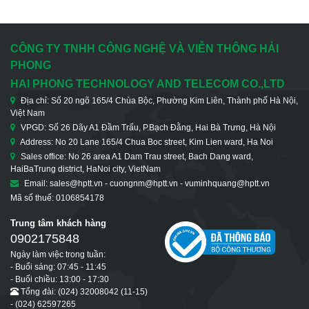
CÔNG TY TNHH CÔNG NGHỆ VÀ VIỄN THÔNG HẢI
PHONG
HAI PHONG TECHNOLOGY AND TELECOM CO.,LTD
Địa chỉ: Số 20 ngõ 165/4 Chùa Bộc, Phường Kim Liên, Thành phố Hà Nội,
Việt Nam
VPGD: Số 26 Dãy A1 Đầm Trấu, P.Bạch Đằng, Hai Bà Trưng, Hà Nội
Address: No 20 Lane 165/4 Chua Boc street, Kim Lien ward, Ha Noi
Sales office: No 26 area A1 Dam Trau street, Bach Dang ward,
HaiBaTrung district, HaNoi city, VietNam
Email: sales@hptt.vn - cuongnm@hptt.vn - vuminhquang@hptt.vn
Mã số thuế: 0106854178
Trung tâm khách hàng
0902175848
Ngày làm việc trong tuần:
- Buổi sáng: 07:45 - 11:45
- Buổi chiều: 13:00 - 17:30
Tổng đài: (024) 32008042 (11-15)
- (024) 62597265