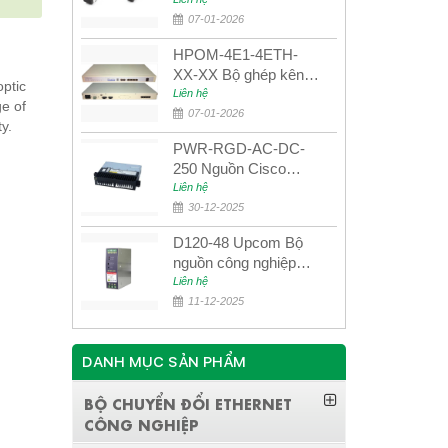
UPCOM MWS-12-45-
80AD/MWS-12-54-
07-01-2026
80BD
HPOM-4E1-4ETH-
XX-XX Bộ ghép kênh
ptic
quang quản lý SDH
Liên hệ
e of
4E1+4ETH+RS232
07-01-2026
y.
PWR-RGD-AC-DC-
250 Nguồn Cisco
Industrial 250W
Liên hệ
PoE/PoE+
30-12-2025
D120-48 Upcom Bộ
nguồn công nghiệp
đầu ra đơn 120W
Liên hệ
48VDC
11-12-2025
DANH MỤC SẢN PHẨM
BỘ CHUYỂN ĐỔI ETHERNET
CÔNG NGHIỆP