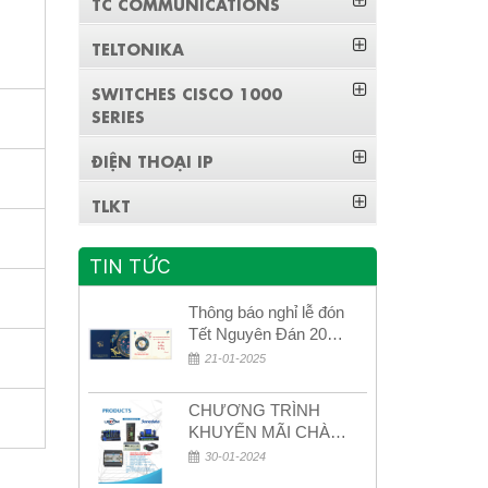
TC COMMUNICATIONS
TELTONIKA
SWITCHES CISCO 1000
SERIES
ĐIỆN THOẠI IP
TLKT
TIN TỨC
Thông báo nghỉ lễ đón
Tết Nguyên Đán 2026
– Xuân Bính Ngọ!
21-01-2025
CHƯƠNG TRÌNH
KHUYẾN MÃI CHÀO
MỪNG NĂM MỚI
30-01-2024
2024