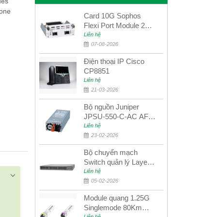
des
 one
Card 10G Sophos
Flexi Port Module 2
port 10GbE SFP+
Liên hệ
SGMOD2F2PUR
07-08-2026
2port 10GbE SFP+
Điện thoại IP Cisco
CP8851
Liên hệ
21-03-2026
Bộ nguồn Juniper
JPSU-550-C-AC AFO
nguồn AC công suất
Liên hệ
550W dùng cho dòng
23-02-2026
switch Juniper
Bộ chuyển mạch
Networks EX4400
Switch quản lý Layer 3
Juniper QFX5100-48S
Liên hệ
05-02-2026
Module quang 1.25G
Singlemode 80Km
Liên hệ