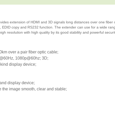
des extension of HDMI and 3D signals long distances over one fiber o
z, EDID copy and RS232 function. The extender can use for a wide rang
igh resolution with high quality by its good stability and powerful securit
km over a pair fiber optic cable;
2K@60Hz, 1080p@60hz; 3D;
ind display device;
and display device;
e the image smooth, clear and stable;