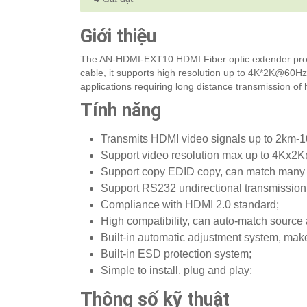
Giới thiệu
The AN-HDMI-EXT10 HDMI Fiber optic extender provi
cable, it supports high resolution up to 4K*2K@60H
applications requiring long distance transmission of h
Tính năng
Transmits HDMI video signals up to 2km-10
Support video resolution max up to 4Kx
Support copy EDID copy, can match many k
Support RS232 undirectional transmission
Compliance with HDMI 2.0 standard;
High compatibility, can auto-match source 
Built-in automatic adjustment system, mak
Built-in ESD protection system;
Simple to install, plug and play;
Thông số kỹ thuật