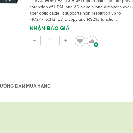
The AN-HDMI-EXT10 HDMI Fiber optic extender provi
extension of HDMI and 3D signals long distances over
fiber optic cable, it supports high resolution up to
4K*2K@60Hz, EDID copy and RS232 function.
NHẬN BÁO GIÁ
0
ƯỚNG DẪN MUA HÀNG