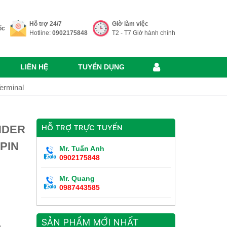
Hỗ trợ 24/7
Giờ làm việc
ốc
Hotline:
0902175848
T2 - T7 Giờ hành chính
LIÊN HỆ
TUYỂN DỤNG
Terminal
NDER
HỖ TRỢ TRỰC TUYẾN
PIN
Mr. Tuấn Anh
0902175848
Mr. Quang
0987443585
SẢN PHẨM MỚI NHẤT