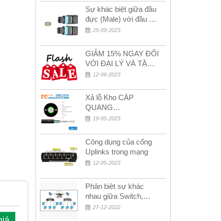
Sự khác biệt giữa đầu
đực (Male) với đầu cái
(Female) trong bộ đầu
25-09-2023
nối MPO
GIẢM 15% NGAY ĐỐI
VỚI ĐẠI LÝ VÀ TẶNG
QUÀ KHÁCH HÀNG
12-06-2023
MỚI!
Xả lỗ Kho CÁP
QUANG
MULTIMODE CÁP
19-05-2023
QUANG
MULTIMODE 4-8-12-
Công dụng của cổng
24Fo SỢI OM1-OM2-
Uplinks trong mạng
OM3 Siêu Rẻ 5k
12-05-2023
Phân biệt sự khác
nhau giữa Switch,
Router và Hub
27-12-2022
giá