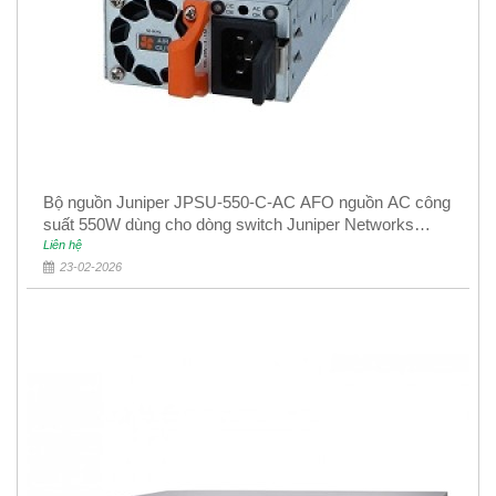
Bộ nguồn Juniper JPSU-550-C-AC AFO nguồn AC công
suất 550W dùng cho dòng switch Juniper Networks
EX4400
Liên hệ
23-02-2026