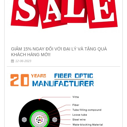
GIẢM 15% NGAY ĐỐI VỚI ĐẠI LÝ VÀ TẶNG QUÀ
KHÁCH HÀNG MỚI!
12-06-2023