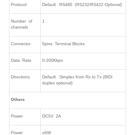
Protocol
Default :RS485 (RS232/RS422 Optional)
Number of
1
channels
Connector
5pins Terminal Blocks
Data Rate
0-200Kbps
Directions
Default :Simplex from Rx to Tx (BIDI
duplex optional)
O
thers
Power
DC5V 2A
Power
≤6W