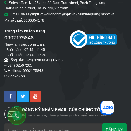
Sales office: No 26 area A1 Dam Trau street, Bach Dang ward,
HaiBaTrung district, HaNoi city, VietNam
Email: sales@hptt.vn - cuongnm@hptt.vn - vuminhquang@hptt.vn
Mã số thuế: 0106854178
Trung tâm khách hàng
0902175848
Ngày làm việc trong tuần:
- Buổi sáng: 07:45 - 11:45
- Buổi chiều: 13:00 - 17:30
Tổng đài: (024) 32008042 (11-15)
- (024) 62597265
Hotlines: 0902175848 -
0986546768
ĐĂNG KÝ NHẬN EMAIL CỦA CHÚNG TÔI
Bạn sẽ nhận ngay những chương trình khuyến mãi mới nhất
ĐĂNG KÝ