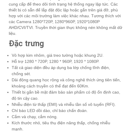
cung cấp để theo dõi tình trạng hệ thống ngay lập tức. Các
thiết bị có sẵn để lắp đặt độc lập hoặc gắn trên giá đỡ, phù
hợp với các môi trường làm việc khác nhau. Tương thích với
các Camera 1280*720P, 1280*960P, 1920*1080P
AHD/CVI/TVI. Truyền thời gian thực không nén không mất dữ
liệu.
Đặc trưng
Vỏ hợp kim nhôm, giá treo tường hoặc khung 2U.
Hỗ trợ 1280 * 720P, 1280 * 960P, 1920 * 1080P.
Tất cả giao diện đều áp dụng ba lớp chống tĩnh điện,
chống sét.
Dải động quang học rộng và công nghệ thích ứng tiên tiến,
khoảng cách truyền có thể đạt đến 60Km.
Thiết bị gắn bề mặt đảm bảo sản phẩm có độ ổn định cao,
độ tin cậy cao.
Nhiễu điện từ thấp (EMI) và nhiễu tần số vô tuyến (RFI).
Chỉ báo LED dồi dào, chỉ báo chẩn đoán.
Cắm và chạy, cắm nóng.
Kích thước nhỏ, tiêu thụ điện năng thấp, chống nhiễu
mạnh.