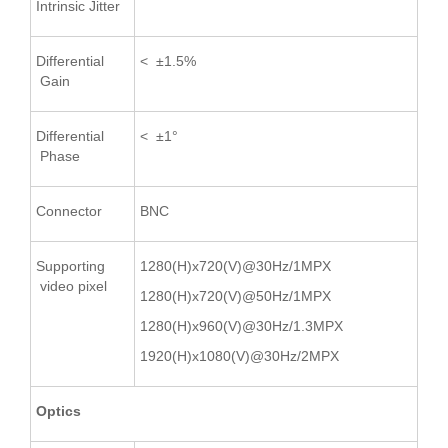
Intrinsic Jitter
Differential
< ±1.5%
Gain
Differential
< ±1°
Phase
Connector
BNC
Supporting
1280(H)x720(V)@30Hz/1MPX
video pixel
1280(H)x720(V)@50Hz/1MPX
1280(H)x960(V)@30Hz/1.3MPX
1920(H)x1080(V)@30Hz/2MPX
Optics