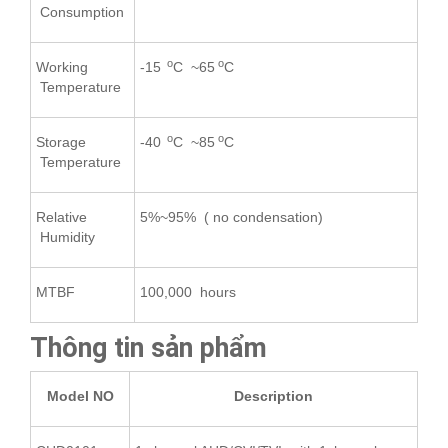
Consumption
o
o
Working
-15
C ~65
C
Temperature
o
o
Storage
-40
C ~85
C
Temperature
Relative
5%~95% ( no condensation)
Humidity
MTBF
100,000 hours
Thông tin sản phẩm
Model NO
Description