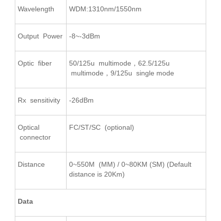
Wavelength
WDM:1310nm/1550nm
Output Power
-8~-3dBm
Optic fiber
50/125u multimode，62.5/125u
multimode，9/125u single mode
Rx sensitivity
-26dBm
Optical
FC/ST/SC (optional)
connector
Distance
0~550M (MM) / 0~80KM (SM) (Default
distance is 20Km)
Data