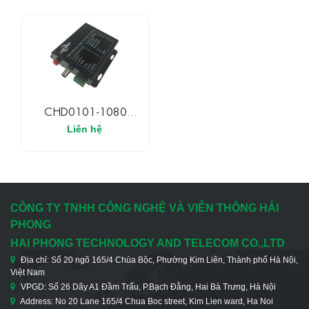
CHD0101-1080
UPCOM Bộ Chuyển Đổi
Liên hệ
1 Kênh AHD/CVI/TVI
Với 1 Kênh Reverse
RS485 Chuyển Đổi Dữ
Liệu Sang Quang
(1080P)
CÔNG TY TNHH CÔNG NGHỆ VÀ VIỄN THÔNG HẢI
PHONG
HAI PHONG TECHNOLOGY AND TELECOM CO.,LTD
Địa chỉ: Số 20 ngõ 165/4 Chùa Bộc, Phường Kim Liên, Thành phố Hà Nội,
Việt Nam
VPGD: Số 26 Dãy A1 Đầm Trấu, P.Bạch Đằng, Hai Bà Trưng, Hà Nội
Address: No 20 Lane 165/4 Chua Boc street, Kim Lien ward, Ha Noi