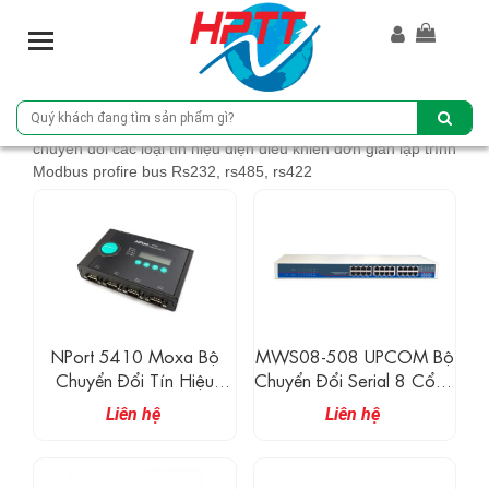
T
o
g
g
l
chuyển đổi các loại tín hiệu điện điều khiển đơn giản lập trình
e
Modbus profire bus Rs232, rs485, rs422
n
a
v
i
g
a
t
i
NPort 5410 Moxa Bộ
MWS08-508 UPCOM Bộ
o
Chuyển Đổi Tín Hiệu
Chuyển Đổi Serial 8 Cổng
n
Serial 1 Cổng Ethernet
RS-232/485/422 Sang
Liên hệ
Liên hệ
100M Sang 4 Cổng
Ethernet
RS232