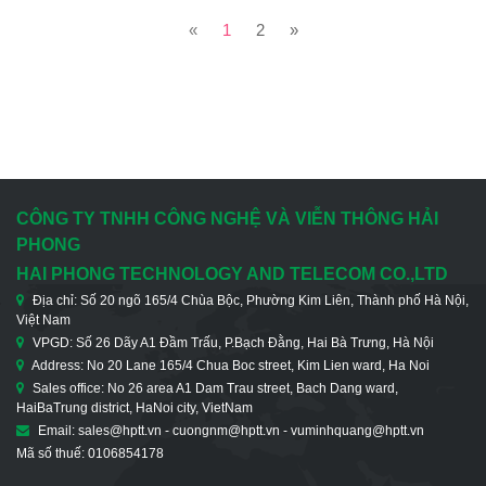
«
1
2
»
CÔNG TY TNHH CÔNG NGHỆ VÀ VIỄN THÔNG HẢI
PHONG
HAI PHONG TECHNOLOGY AND TELECOM CO.,LTD
Địa chỉ: Số 20 ngõ 165/4 Chùa Bộc, Phường Kim Liên, Thành phố Hà Nội,
Việt Nam
VPGD: Số 26 Dãy A1 Đầm Trấu, P.Bạch Đằng, Hai Bà Trưng, Hà Nội
Address: No 20 Lane 165/4 Chua Boc street, Kim Lien ward, Ha Noi
Sales office: No 26 area A1 Dam Trau street, Bach Dang ward,
HaiBaTrung district, HaNoi city, VietNam
Email: sales@hptt.vn - cuongnm@hptt.vn - vuminhquang@hptt.vn
Mã số thuế: 0106854178