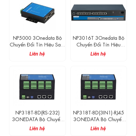
NP5000 3Onedata Bộ
NP3016T 3Onedata Bộ
Chuyển Đổi Tín Hiệu Safe
Chuyển Đổi Tín Hiệu
3IN1 1-8 Cổng RS-
Serial 16 Cổng RS-
Liên hệ
Liên hệ
232/485/422
232/485/422 Và 1
Cổng Ethernet
NP318T-8D(RS-232)
NP318T-8D(3IN1)-RJ45
3ONEDATA Bộ Chuyển
3ONEDATA Bộ Chuyển
Đổi Tín Hiệu 8 Cổng RS-
Đổi Tín Hiệu 8 Cổng RS-
Liên hệ
Liên hệ
232 Và 2 Cổng Ethernet
232/485/422 Và 2