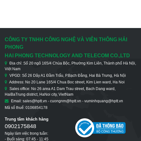
CÔNG TY TNHH CÔNG NGHỆ VÀ VIỄN THÔNG HẢI
PHONG
HAI PHONG TECHNOLOGY AND TELECOM CO.,LTD
Địa chỉ: Số 20 ngõ 165/4 Chùa Bộc, Phường Kim Liên, Thành phố Hà Nội,
Việt Nam
VPGD: Số 26 Dãy A1 Đầm Trấu, P.Bạch Đằng, Hai Bà Trưng, Hà Nội
Address: No 20 Lane 165/4 Chua Boc street, Kim Lien ward, Ha Noi
Sales office: No 26 area A1 Dam Trau street, Bach Dang ward,
HaiBaTrung district, HaNoi city, VietNam
Email: sales@hptt.vn - cuongnm@hptt.vn - vuminhquang@hptt.vn
Mã số thuế: 0106854178
Trung tâm khách hàng
0902175848
Ngày làm việc trong tuần:
- Buổi sáng: 07:45 - 11:45