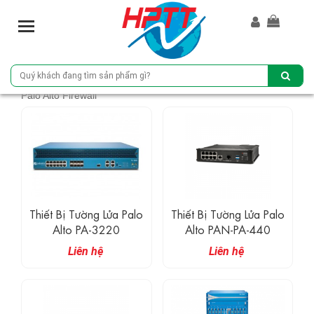
T
o
g
g
l
Palo Alto Firewall
e
n
a
v
i
g
a
t
Thiết Bị Tường Lửa Palo
Thiết Bị Tường Lửa Palo
i
Alto PA-3220
Alto PAN-PA-440
o
Liên hệ
Liên hệ
n