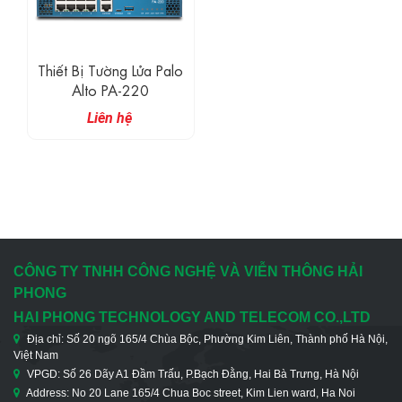
Thiết Bị Tường Lửa Palo
Alto PA-220
Liên hệ
CÔNG TY TNHH CÔNG NGHỆ VÀ VIỄN THÔNG HẢI
PHONG
HAI PHONG TECHNOLOGY AND TELECOM CO.,LTD
Địa chỉ: Số 20 ngõ 165/4 Chùa Bộc, Phường Kim Liên, Thành phố Hà Nội,
Việt Nam
VPGD: Số 26 Dãy A1 Đầm Trấu, P.Bạch Đằng, Hai Bà Trưng, Hà Nội
Address: No 20 Lane 165/4 Chua Boc street, Kim Lien ward, Ha Noi