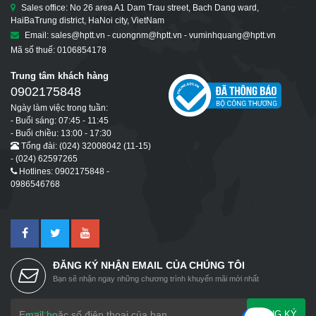
Sales office: No 26 area A1 Dam Trau street, Bach Dang ward,
HaiBaTrung district, HaNoi city, VietNam
Email: sales@hptt.vn - cuongnm@hptt.vn - vuminhquang@hptt.vn
Mã số thuế: 0106854178
Trung tâm khách hàng
0902175848
Ngày làm việc trong tuần:
- Buổi sáng: 07:45 - 11:45
- Buổi chiều: 13:00 - 17:30
Tổng đài: (024) 32008042 (11-15)
- (024) 62597265
Hotlines: 0902175848 -
0986546768
ĐĂNG KÝ NHẬN EMAIL CỦA CHÚNG TÔI
Bạn sẽ nhận ngay những chương trình khuyến mãi mới nhất
ĐĂNG KÝ