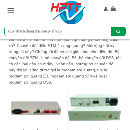
T
o
g
g
l
Gửi STM-1 hoặc E3 của bạn qua cáp quang ở khoảng cách
e
xa? Chuyển đổi điện STM-1 sang quang? Mở rộng bất kỳ
n
trong số này? Chúng tôi đã có các giải pháp cho điều đó. Bộ
a
chuyển đổi STM-1, bộ chuyển đổi E3, bộ chuyển đổi DS3, tất
v
cả các loại đều có ở đây. Nhân tiện, những bộ chuyển đổi
i
này đôi khi cũng được gọi là modem sợi quang, tức là
g
modem sợi quang E3, modem sợi quang STM-1 hoặc
a
modem sợi quang DS3.
t
i
o
n