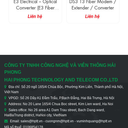
E3 Electrical – Optical
DS3 T3 Fiber Modem /
Converter (E3 Fiber
Extender / Converter
Modem)
Liên hệ
Liên hệ
CÔNG TY TNHH CÔNG NGHỆ VÀ VIỄN THÔNG HẢI
PHONG
HAI PHONG TECHNOLOGY AND TELECOM CO.,LTD
Địa chỉ: Số 20 ngõ 165/4 Chùa Bộc, Phường Kim Liên, Thành phố Hà Nội,
Việt Nam
VPGD: Số 26 Dãy A1 Đầm Trấu, P.Bạch Đằng, Hai Bà Trưng, Hà Nội
Address: No 20 Lane 165/4 Chua Boc street, Kim Lien ward, Ha Noi
Sales office: No 26 area A1 Dam Trau street, Bach Dang ward,
HaiBaTrung district, HaNoi city, VietNam
Email: sales@hptt.vn - cuongnm@hptt.vn - vuminhquang@hptt.vn
Mã số thuế: 0106854178