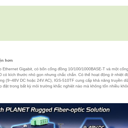
iện hơn
 Ethernet Gigabit, có bốn cổng đồng 10/100/1000BASE-T và một cổn
0 có kích thước nhỏ gọn nhưng chắc chắn. Có thể hoạt động ở nhiệt đ
ạng (9~48V DC hoặc 24V AC), IGS-510TF cung cấp khả năng truyền dữ
ắp đặt trong bất kỳ môi trường khắc nghiệt nào mà không tốn nhiều khô