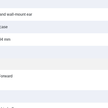
t and wall-mount ear
 case
104 mm
Forward