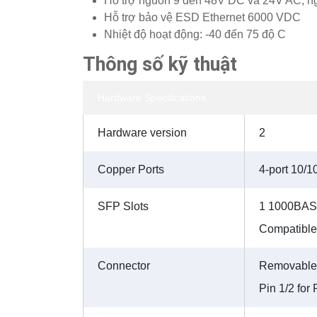
Hỗ trợ nguồn 9 đến 48V DC và 24V AC, n
Hỗ trợ bảo vệ ESD Ethernet 6000 VDC
Nhiệt độ hoạt động: -40 đến 75 độ C
Thông số kỹ thuật
Hardware Specifications
Hardware version
2
Copper Ports
4-port 10/
SFP Slots
1 1000BAS
Compatibl
Connector
Removable 
Pin 1/2 for