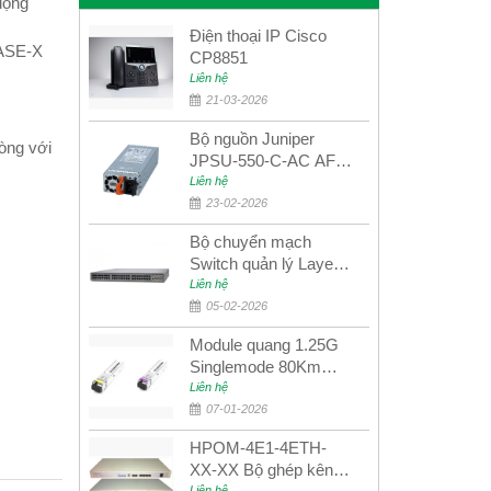
động
Điện thoại IP Cisco
BASE-X
CP8851
Liên hệ
21-03-2026
Bộ nguồn Juniper
òng với
JPSU-550-C-AC AFO
nguồn AC công suất
Liên hệ
550W dùng cho dòng
23-02-2026
switch Juniper
Bộ chuyển mạch
Networks EX4400
Switch quản lý Layer 3
Juniper QFX5100-48S
Liên hệ
05-02-2026
Module quang 1.25G
Singlemode 80Km
UPCOM MWS-12-45-
Liên hệ
80AD/MWS-12-54-
07-01-2026
80BD
HPOM-4E1-4ETH-
XX-XX Bộ ghép kênh
Liên hệ