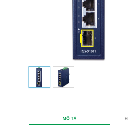
MÔ TẢ
H