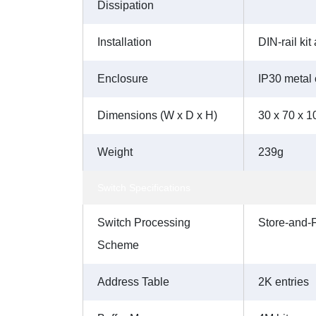
Dissipation
Installation
DIN-rail ki
Enclosure
IP30 metal
Dimensions (W x D x H)
30 x 70 x 
Weight
239g
Switch Specifications
Switch Processing
Store-and-
Scheme
Address Table
2K entries