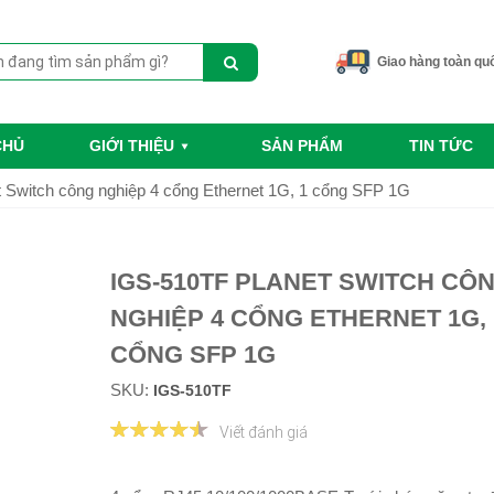
Giao hàng toàn qu
CHỦ
GIỚI THIỆU
SẢN PHẨM
TIN TỨC
 Switch công nghiệp 4 cổng Ethernet 1G, 1 cổng SFP 1G
IGS-510TF PLANET SWITCH CÔ
NGHIỆP 4 CỔNG ETHERNET 1G, 
CỔNG SFP 1G
SKU:
IGS-510TF
Viết đánh giá