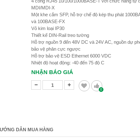
4 cổng RJ45 10/100/1000BASE-T với chức năng tự 
MDI/MDI-X
Một khe cắm SFP, hỗ trợ chế độ kép thu phát 1000
và 100BASE-FX
Vỏ kim loại IP30
Thiết kế DIN-Rail treo tường
Hỗ trợ nguồn 9 đến 48V DC và 24V AC, nguồn dự ph
bảo vệ phân cực ngược
Hỗ trợ bảo vệ ESD Ethernet 6000 VDC
Nhiệt độ hoạt động: -40 đến 75 độ C
NHẬN BÁO GIÁ
0
ƯỚNG DẪN MUA HÀNG