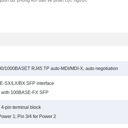
guồn dự phòng với bảo vệ phân cực ngược
100/1000BASET RJ45 TP auto-MDI/MDI-X, auto negotiation
E-SX/LX/BX SFP interface
e with 100BASE-FX SFP
4-pin terminal block
 Power 1; Pin 3/4 for Power 2