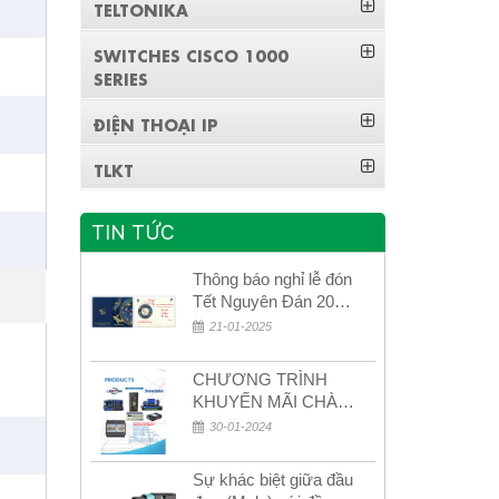
TELTONIKA
SWITCHES CISCO 1000
SERIES
ĐIỆN THOẠI IP
TLKT
TIN TỨC
Thông báo nghỉ lễ đón
Tết Nguyên Đán 2026
– Xuân Bính Ngọ!
21-01-2025
CHƯƠNG TRÌNH
KHUYẾN MÃI CHÀO
MỪNG NĂM MỚI
30-01-2024
2024
Sự khác biệt giữa đầu