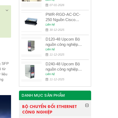
quang quản lý SDH
4E1+4ETH+RS232
07-01-2026
PWR-RGD-AC-DC-
250 Nguồn Cisco
Industrial 250W
Liên hệ
PoE/PoE+
30-12-2025
D120-48 Upcom Bộ
nguồn công nghiệp
đầu ra đơn 120W
Liên hệ
48VDC
11-12-2025
g SFP
D240-48 Upcom Bộ
ộ từ
nguồn công nghiệp
 liệu
đầu ra đơn 240W
Liên hệ
ng
48VDC
11-12-2025
DANH MỤC SẢN PHẨM
BỘ CHUYỂN ĐỔI ETHERNET
CÔNG NGHIỆP