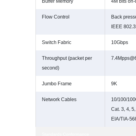
Buffer Memory
4M bits on-
Flow Control
Back pressu
IEEE 802.3x
Switch Fabric
10Gbps
Throughput (packet per
7.4Mpps@6
second)
Jumbo Frame
9K
Network Cables
10/100/10
Cat. 3, 4, 
EIA/TIA-56
Standards Conformance