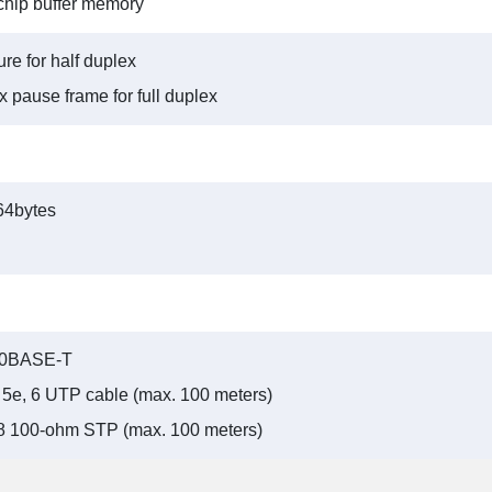
chip buffer memory
re for half duplex
 pause frame for full duplex
4bytes
00BASE-T
5, 5e, 6 UTP cable (max. 100 meters)
8 100-ohm STP (max. 100 meters)