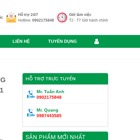
Hỗ trợ 24/7
Giờ làm việc
ốc
Hotline:
0902175848
T2 - T7 Giờ hành chính
LIÊN HỆ
TUYỂN DỤNG
NG
HỖ TRỢ TRỰC TUYẾN
1
Mr. Tuấn Anh
0902175848
Mr. Quang
0987443585
SẢN PHẨM MỚI NHẤT