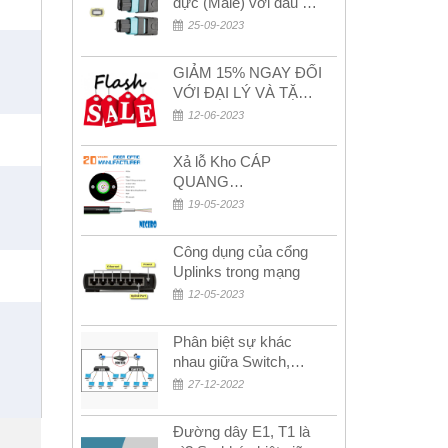
đực (Male) với đầu cái
(Female) trong bộ đầu
25-09-2023
nối MPO
GIẢM 15% NGAY ĐỐI
VỚI ĐẠI LÝ VÀ TẶNG
QUÀ KHÁCH HÀNG
12-06-2023
MỚI!
Xả lỗ Kho CÁP
QUANG
MULTIMODE CÁP
19-05-2023
QUANG
MULTIMODE 4-8-12-
Công dụng của cổng
24Fo SỢI OM1-OM2-
Uplinks trong mạng
OM3 Siêu Rẻ 5k
12-05-2023
Phân biệt sự khác
nhau giữa Switch,
Router và Hub
27-12-2022
Đường dây E1, T1 là