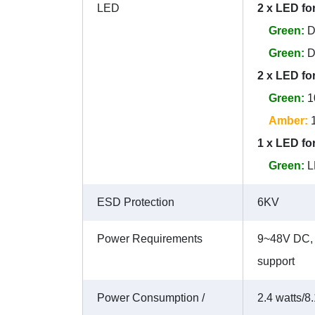
LED
2 x LED fo
Green:
D
Green:
D
2 x LED fo
Green:
1
Amber:
1
1 x LED for
Green:
L
ESD Protection
6KV
Power Requirements
9~48V DC, r
support
Power Consumption /
2.4 watts/