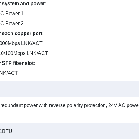
r system and power:
C Power 1
C Power 2
r each copper port:
000Mbps LNK/ACT
0/100Mbps LNK/ACT
 SFP fiber slot:
NK/ACT
edundant power with reverse polarity protection, 24V AC powe
8.1BTU