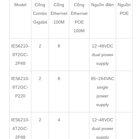
Model
Cổng
Cổng
Cổng
Nguồn điện
Nguồn
Combo
Ethernet
Ethernet
POE
Gigabit
100M
POE
100M
IES6210-
2
8
12~48VDC
8T2GC-
dual power
2P48
supply
IES6210-
2
8
85~264VAC
8T2GC-
single
P220
power
supply
IES6210-
2
4
12~48VDC
4T2GC-
dual power
2P48
supply