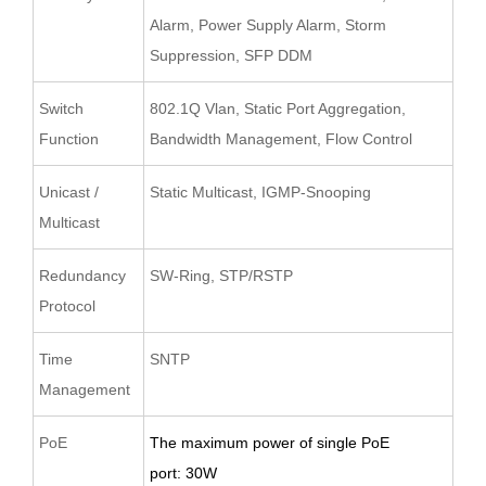
Alarm, Power Supply Alarm, Storm
Suppression, SFP DDM
Switch
802.1Q Vlan, Static Port Aggregation,
Function
Bandwidth Management, Flow Control
Unicast /
Static Multicast, IGMP-Snooping
Multicast
Redundancy
SW-Ring, STP/RSTP
Protocol
Time
SNTP
Management
PoE
T
he maximum power of single PoE
port
:
30W