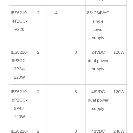
IES6210-
2
4
85~264VAC
4T2GC-
single
P220
power
supply
IES6210-
2
8
24VDC
120W
8P2GC-
dual power
2P24-
supply
120W
IES6210-
2
8
48VDC
120W
8P2GC-
dual power
2P48-
supply
120W
IES6210-
2
8
48VDC
240W