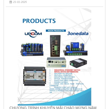
21-01-2025
CHƯƠNG TRÌNH KHUYẾN MÃI CHÀO MỪNG NĂM