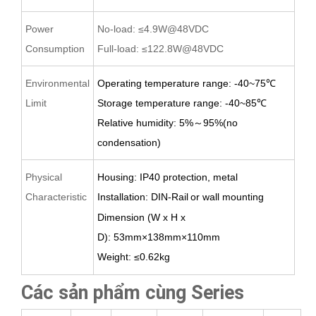
Power
No-load: ≤4.9W@48VDC
Consumption
Full-load: ≤122.8W@48VDC
Environmental
Operating temperature range: -40~75
℃
Limit
Storage temperature range: -40~
8
5
℃
Relative humidity: 5%
～
95%(no
condensation)
Physical
Housing: IP40 protection, metal
Characteristic
Installation: DIN-Rail
or wall
mounting
Dimension (W x H x
D):
53
mm×1
38
mm×1
1
0mm
Weight:
≤
0.62
kg
Các sản phẩm cùng Series