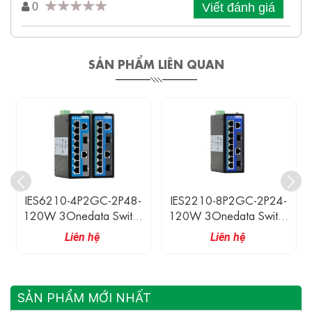
Viết đánh giá
0
SẢN PHẨM LIÊN QUAN
IES6210-4P2GC-2P48-
IES2210-8P2GC-2P24-
120W 3Onedata Switch
120W 3Onedata Switch
Công Nghiệp 2 Cổng
Công Nghiệp 2 Cổng
Liên hệ
Liên hệ
Combo Gigabit, 4 Cổng
Combo Gigabit, 8 Cổng
Ethernet POE 100M
Ethernet POE 100M
SẢN PHẨM MỚI NHẤT