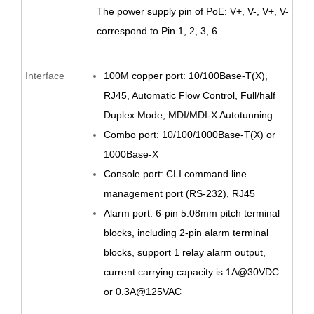
The power supply pin of PoE:
V+, V-, V+,
V-
correspond to Pin 1, 2, 3, 6
Interface
100M copper port: 10/100Base-T(X),
RJ45, Automatic Flow Control, Full/half
Duplex Mode, MDI/MDI-X Autotunning
Combo port: 10/100/1000Base-T(X) or
1000Base
-X
Console port: CLI command line
management port (RS-232), RJ45
Alarm port:
6
-pin
5.08
mm pitch terminal
blocks,
including 2-pin alarm terminal
blocks,
support 1 relay alarm output,
current carrying capacity is 1A@
30
VDC
or 0.
3
A@12
5
VAC