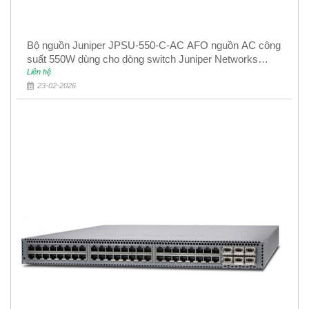
Bộ nguồn Juniper JPSU-550-C-AC AFO nguồn AC công
suất 550W dùng cho dòng switch Juniper Networks
EX4400
Liên hệ
23-02-2026