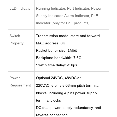
LED Indicator
Running Indicator, Port Indicator, Power
Supply Indicator, Alarm Indicator, PoE
Indicator (only for PoE products)
Switch
Transmission mode: store and forward
Property
MAC address: 8K
Packet buffer size: 1Mbit
Backplane bandwidth: 7.6G
Switch time delay: <10μs
Power
O
ptional 24VDC,
48VDC
or
Requirement
220VAC
,
6
pin
s
5.08
mm pitch terminal
blocks
, including 4 pins power supply
terminal blocks
D
C d
ual power supply redundancy,
anti-
reverse
connection