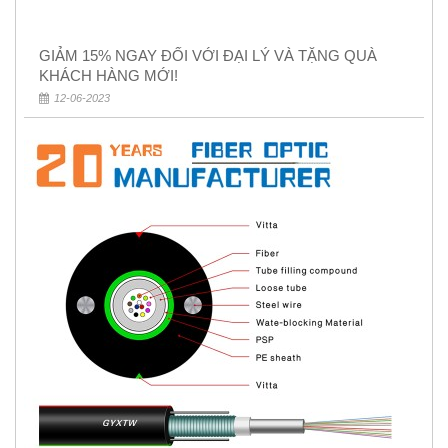
GIẢM 15% NGAY ĐỐI VỚI ĐẠI LÝ VÀ TẶNG QUÀ
KHÁCH HÀNG MỚI!
12-06-2023