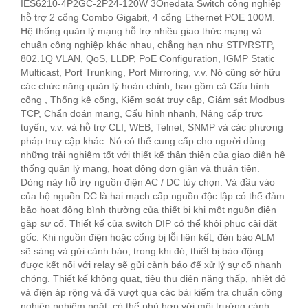
IES6210-4P2GC-2P24-120W 3Onedata Switch công nghiệp
hỗ trợ 2 cổng Combo Gigabit, 4 cổng Ethernet POE 100M.
Hệ thống quản lý mạng hỗ trợ nhiều giao thức mạng và
chuẩn công nghiệp khác nhau, chẳng hạn như STP/RSTP,
802.1Q VLAN, QoS, LLDP, PoE Configuration, IGMP Static
Multicast, Port Trunking, Port Mirroring, v.v. Nó cũng sở hữu
các chức năng quản lý hoàn chỉnh, bao gồm cả Cấu hình
cổng , Thống kê cổng, Kiểm soát truy cập, Giám sát Modbus
TCP, Chẩn đoán mạng, Cấu hình nhanh, Nâng cấp trực
tuyến, v.v. và hỗ trợ CLI, WEB, Telnet, SNMP và các phương
pháp truy cập khác. Nó có thể cung cấp cho người dùng
những trải nghiệm tốt với thiết kế thân thiện của giao diện hệ
thống quản lý mạng, hoạt động đơn giản và thuận tiện.
Dòng này hỗ trợ nguồn điện AC / DC tùy chọn. Và đầu vào
của bộ nguồn DC là hai mạch cấp nguồn độc lập có thể đảm
bảo hoạt động bình thường của thiết bị khi một nguồn điện
gặp sự cố. Thiết kế của switch DIP có thể khôi phục cài đặt
gốc. Khi nguồn điện hoặc cổng bị lỗi liên kết, đèn báo ALM
sẽ sáng và gửi cảnh báo, trong khi đó, thiết bị báo động
được kết nối với relay sẽ gửi cảnh báo để xử lý sự cố nhanh
chóng. Thiết kế không quạt, tiêu thụ điện năng thấp, nhiệt độ
và điện áp rộng và đã vượt qua các bài kiểm tra chuẩn công
nghiệp nghiêm ngặt, có thể phù hợp với môi trường cảnh