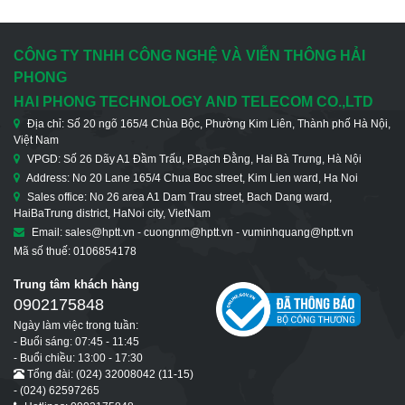
CÔNG TY TNHH CÔNG NGHỆ VÀ VIỄN THÔNG HẢI
PHONG
HAI PHONG TECHNOLOGY AND TELECOM CO.,LTD
Địa chỉ: Số 20 ngõ 165/4 Chùa Bộc, Phường Kim Liên, Thành phố Hà Nội,
Việt Nam
VPGD: Số 26 Dãy A1 Đầm Trấu, P.Bạch Đằng, Hai Bà Trưng, Hà Nội
Address: No 20 Lane 165/4 Chua Boc street, Kim Lien ward, Ha Noi
Sales office: No 26 area A1 Dam Trau street, Bach Dang ward,
HaiBaTrung district, HaNoi city, VietNam
Email: sales@hptt.vn - cuongnm@hptt.vn - vuminhquang@hptt.vn
Mã số thuế: 0106854178
Trung tâm khách hàng
0902175848
Ngày làm việc trong tuần:
- Buổi sáng: 07:45 - 11:45
- Buổi chiều: 13:00 - 17:30
Tổng đài: (024) 32008042 (11-15)
- (024) 62597265