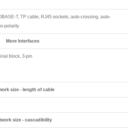
0BASE-T, TP cable, RJ45 sockets, auto-crossing, auto-
o-polarity
More Interfaces
inal block, 3-pin
ork size - length of cable
work size - cascadibility