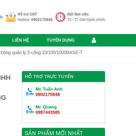
Hỗ trợ 24/7
Giờ làm việc
ốc
Hotline:
0902175848
T2 - T7 Giờ hành chính
LIÊN HỆ
TUYỂN DỤNG
ông quản lý 5 cổng 10/100/1000BASE-T
HHH
HỖ TRỢ TRỰC TUYẾN
Mr. Tuấn Anh
0902175848
NG
Mr. Quang
0987443585
SẢN PHẨM MỚI NHẤT