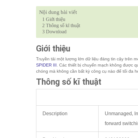
Nội dung bài viết
1
Giới thiệu
2
Thông số kĩ thuật
3
Download
Giới thiệu
Truyền tải một lượng lớn dữ liệu đáng tin cậy trên 
SPIDER III
. Các thiết bị chuyển mạch không được q
chóng mà không cần bất kỳ công cụ nào để tối đa hó
Thông số kĩ thuật
Description
Unmanaged, Ind
forward switchi