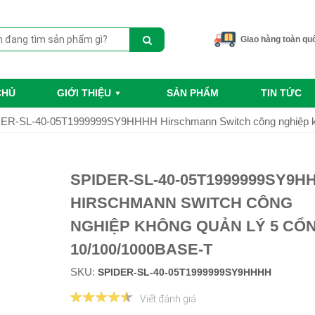
Giao hàng toàn qu
CHỦ
GIỚI THIỆU
SẢN PHẨM
TIN TỨC
ER-SL-40-05T1999999SY9HHHH Hirschmann Switch công nghiệp kh
SPIDER-SL-40-05T1999999SY9H
HIRSCHMANN SWITCH CÔNG
NGHIỆP KHÔNG QUẢN LÝ 5 CỔ
10/100/1000BASE-T
SKU:
SPIDER-SL-40-05T1999999SY9HHHH
Viết đánh giá