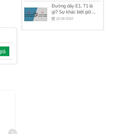
Đường dây E1, T1 là
gì? Sự khác biệt giữa
E1 và T1
22-08-2022
giá