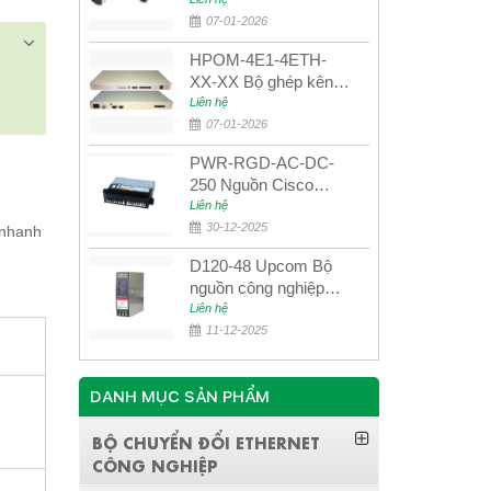
UPCOM MWS-12-45-
80AD/MWS-12-54-
07-01-2026
80BD
HPOM-4E1-4ETH-
XX-XX Bộ ghép kênh
quang quản lý SDH
Liên hệ
4E1+4ETH+RS232
07-01-2026
PWR-RGD-AC-DC-
250 Nguồn Cisco
Industrial 250W
Liên hệ
PoE/PoE+
30-12-2025
 nhanh
D120-48 Upcom Bộ
nguồn công nghiệp
đầu ra đơn 120W
Liên hệ
48VDC
11-12-2025
DANH MỤC SẢN PHẨM
BỘ CHUYỂN ĐỔI ETHERNET
CÔNG NGHIỆP