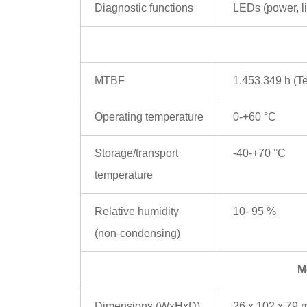
Diagnostic functions
LEDs (power, li
MTBF
1.453.349 h (Te
Operating temperature
0-+60 °C
Storage/transport
-40-+70 °C
temperature
Relative humidity
10- 95 %
(non-condensing)
M
Dimensions (WxHxD)
26 x 102 x 79 