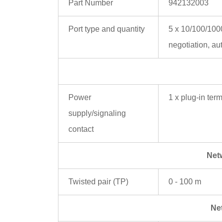
Part Number
942132003
Port type and quantity
5 x 10/100/100
negotiation, aut
Power
1 x plug-in term
supply/signaling
contact
Netw
Twisted pair (TP)
0 - 100 m
Net