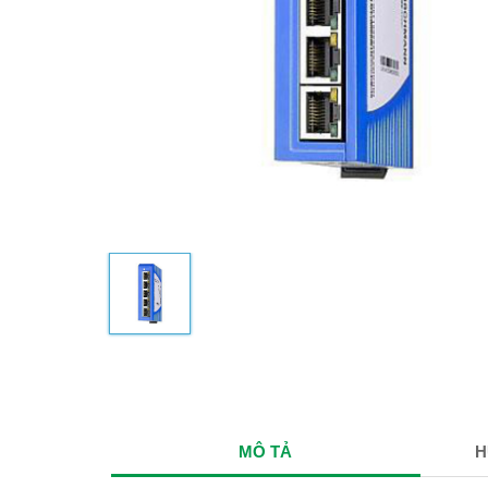
MÔ TẢ
H