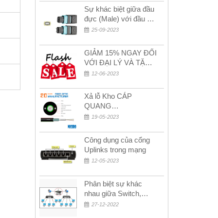
Sự khác biệt giữa đầu
đực (Male) với đầu cái
(Female) trong bộ đầu
25-09-2023
nối MPO
GIẢM 15% NGAY ĐỐI
VỚI ĐẠI LÝ VÀ TẶNG
QUÀ KHÁCH HÀNG
12-06-2023
MỚI!
Xả lỗ Kho CÁP
QUANG
MULTIMODE CÁP
19-05-2023
QUANG
MULTIMODE 4-8-12-
Công dụng của cổng
24Fo SỢI OM1-OM2-
Uplinks trong mạng
OM3 Siêu Rẻ 5k
12-05-2023
Phân biệt sự khác
nhau giữa Switch,
Router và Hub
27-12-2022