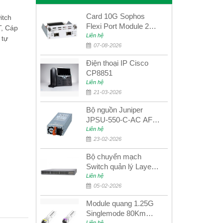
Card 10G Sophos
tch
Flexi Port Module 2
T, Cáp
port 10GbE SFP+
Liên hệ
 tự
SGMOD2F2PUR
07-08-2026
2port 10GbE SFP+
Điện thoại IP Cisco
CP8851
Liên hệ
21-03-2026
Bộ nguồn Juniper
JPSU-550-C-AC AFO
nguồn AC công suất
Liên hệ
550W dùng cho dòng
23-02-2026
switch Juniper
Bộ chuyển mạch
Networks EX4400
Switch quản lý Layer 3
Juniper QFX5100-48S
Liên hệ
05-02-2026
Module quang 1.25G
Singlemode 80Km
Liên hệ