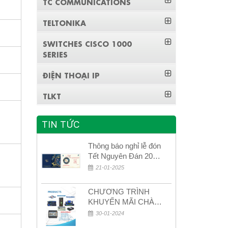
TC COMMUNICATIONS
TELTONIKA
SWITCHES CISCO 1000
SERIES
ĐIỆN THOẠI IP
TLKT
TIN TỨC
Thông báo nghỉ lễ đón
Tết Nguyên Đán 2026
– Xuân Bính Ngọ!
21-01-2025
CHƯƠNG TRÌNH
KHUYẾN MÃI CHÀO
MỪNG NĂM MỚI
30-01-2024
2024