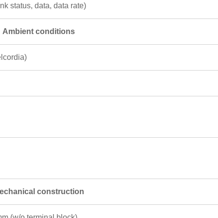
nk status, data, data rate)
Ambient conditions
lcordia)
echanical construction
mm (w/o terminal block)