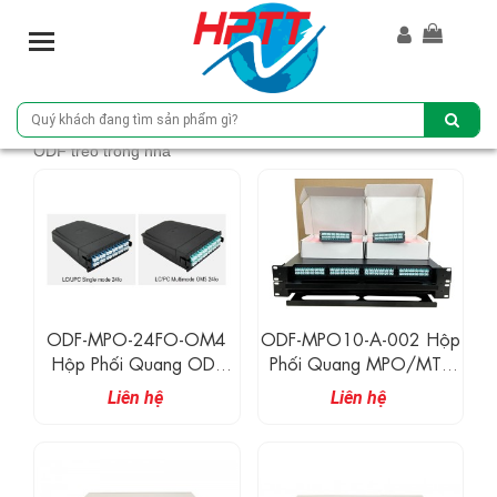
T
o
g
g
l
ODF treo trong nhà
e
n
a
v
i
g
a
t
ODF-MPO-24FO-OM4
ODF-MPO10-A-002 Hộp
i
Hộp Phối Quang ODF
Phối Quang MPO/MTP
o
24FO MPO Cassette
1U
Liên hệ
Liên hệ
n
MTP24 OM4 Multimode