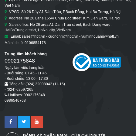
Việt Nam
VPGD: Số 26 Dãy A1 Đầm Trấu, P.Bạch Đằng, Hai Bà Trưng, Hà Nội
Address: No 20 Lane 165/4 Chua Boc street, Kim Lien ward, Ha Noi
Sales office: No 26 area A1 Dam Trau street, Bach Dang ward,
HaiBaTrung district, HaNoi city, VietNam
Email: sales@hptt.vn - cuongnm@hptt.vn - vuminhquang@hptt.vn
Mã số thuế: 0106854178
Trung tâm khách hàng
0902175848
Ngày làm việc trong tuần:
- Buổi sáng: 07:45 - 11:45
- Buổi chiều: 13:00 - 17:30
Tổng đài: (024) 32008042 (11-15)
- (024) 62597265
Hotlines: 0902175848 -
0986546768
ĐĂNG KÝ NHẬN EMAIL CỦA CHÚNG TÔI