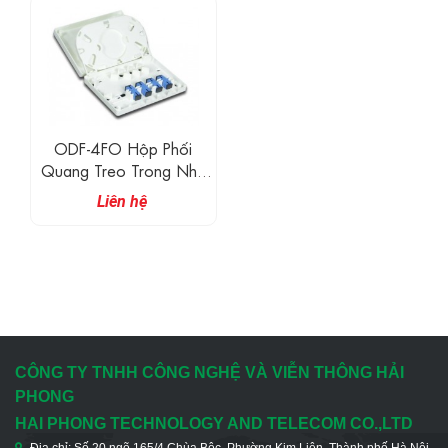
ODF-4FO Hộp Phối
Quang Treo Trong Nhà
4FO
Liên hệ
CÔNG TY TNHH CÔNG NGHỆ VÀ VIỄN THÔNG HẢI
PHONG
HAI PHONG TECHNOLOGY AND TELECOM CO.,LTD
Địa chỉ: Số 20 ngõ 165/4 Chùa Bộc, Phường Kim Liên, Thành phố Hà Nội,