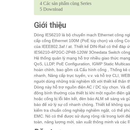
4
Các sản phẩm cùng Series
5
Download
Giới thiệu
Dòng IES6210 là bộ chuyển mạch Ethernet công ngh
cấp cổng Ethernet 100M (PoE tùy chọn) và cổng C
của IEEE802.3af / at. Thiết kế DIN-Rail có thể đáp
IES6210-4P2GC-2P48-120W 3Onedata Switch công n
Hệ thống quản lý mạng hỗ trợ nhiều giao thức mạ
QoS, LLDP, PoE Configuration, IGMP Static Multicast
hoàn chỉnh, bao gồm cả Cấu hình cổng , Thống kê 
nhanh, Nâng cấp trực tuyến, v.v. và hỗ trợ CLI, WE
người dùng những trải nghiệm tốt với thiết kế thân 
Dòng này hỗ trợ nguồn điện AC / DC tùy chọn. Và 
động bình thường của thiết bị khi một nguồn điện gặ
hoặc cổng bị lỗi liên kết, đèn báo ALM sẽ sáng và gử
báo để xử lý sự cố nhanh chóng. Thiết kế không quạt
kiểm tra chuẩn công nghiệp nghiêm ngặt, có thể phù
EMC. Nó có thể được sử dụng rộng rãi trong lưới đ
toàn, năng lượng mới, sản xuất thông minh và các l