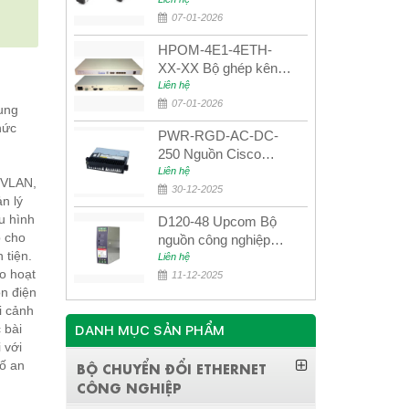
UPCOM MWS-12-45-
80AD/MWS-12-54-
07-01-2026
80BD
HPOM-4E1-4ETH-
XX-XX Bộ ghép kênh
quang quản lý SDH
Liên hệ
4E1+4ETH+RS232
07-01-2026
ung
hức
PWR-RGD-AC-DC-
250 Nguồn Cisco
Industrial 250W
Liên hệ
 VLAN,
PoE/PoE+
30-12-2025
n lý
u hình
D120-48 Upcom Bộ
p cho
nguồn công nghiệp
 tiện.
đầu ra đơn 120W
Liên hệ
o hoạt
48VDC
11-12-2025
ồn điện
i cảnh
 bài
DANH MỤC SẢN PHẨM
 với
hố an
BỘ CHUYỂN ĐỔI ETHERNET
CÔNG NGHIỆP