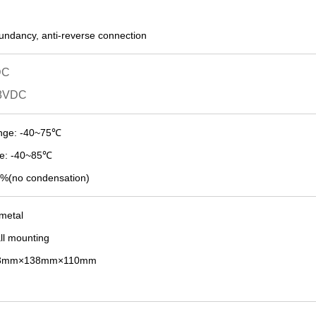
dundancy,
anti-
reverse
connection
DC
48VDC
nge: -40~75
℃
e: -40~
8
5
℃
%(no condensation)
 metal
ll
mounting
3
mm×1
38
mm×1
1
0mm