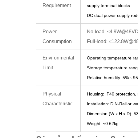
Requirement
supply terminal blocks
D
C d
ual power supply re
Power
No-load: ≤4.9W@48V
Consumption
Full-load: ≤122.8W@
Environmental
Operating temperature ra
Limit
Storage temperature rang
Relative humidity: 5%
～
95
Physical
Housing: IP40 protection,
Characteristic
Installation: DIN-Rail
or wa
Dimension (W x H x D):
5
Weight:
≤
0.62
kg