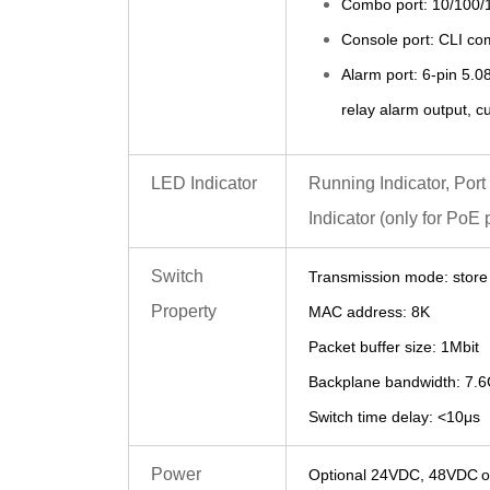
Combo port: 10/100/
Console port: CLI c
Alarm port:
6
-pin
5.0
relay alarm output, c
LED Indicator
Running Indicator, Port
Indicator (only for PoE 
Switch
Transmission mode: store
Property
MAC address: 8K
Packet buffer size: 1Mbit
Backplane bandwidth: 7.
Switch time delay: <10μs
Power
O
ptional 24VDC,
48VDC
o