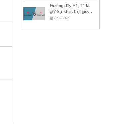
Đường dây E1, T1 là
gì? Sự khác biệt giữa
E1 và T1
22-08-2022