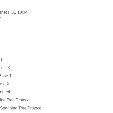
hernet POE 100M
W
-T
ase-TX
Base-T
ase-X
ontrol
ing Tree Protocol
 Spanning Tree Protocol