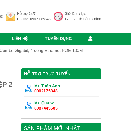
Hỗ trợ 24/7
Giờ làm việc
ốc
Hotline:
0902175848
T2 - T7 Giờ hành chính
LIÊN HỆ
TUYỂN DỤNG
Combo Gigabit, 4 cổng Ethernet POE 100M
HỖ TRỢ TRỰC TUYẾN
ỆP 2
Mr. Tuấn Anh
0902175848
Mr. Quang
0987443585
SẢN PHẨM MỚI NHẤT