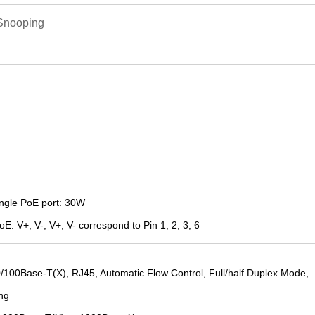
-Snooping
ngle PoE port
:
30W
PoE:
V+, V-, V+,
V- correspond to Pin 1, 2, 3, 6
/100Base-T(X), RJ45, Automatic Flow Control, Full/half Duplex Mode,
ng