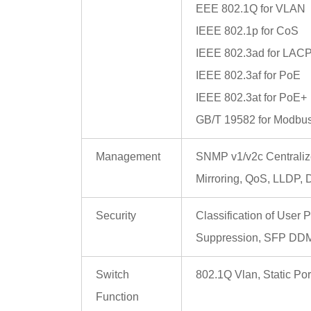
EEE 802.1Q for VLAN
IEEE 802.1p for CoS
IEEE 802.3ad for LAC
IEEE 802.3af for PoE
IEEE 802.3at for PoE+
GB/T 19582 for Modbu
Management
SNMP v1/v2c Centraliz
Mirroring, QoS, LLDP, 
Security
Classification of User
Suppression, SFP DD
Switch
802.1Q Vlan, Static Po
Function