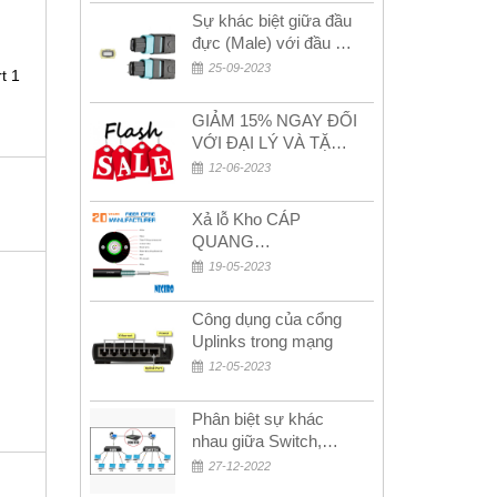
Sự khác biệt giữa đầu
đực (Male) với đầu cái
(Female) trong bộ đầu
25-09-2023
t 1
nối MPO
GIẢM 15% NGAY ĐỐI
VỚI ĐẠI LÝ VÀ TẶNG
QUÀ KHÁCH HÀNG
12-06-2023
MỚI!
Xả lỗ Kho CÁP
QUANG
MULTIMODE CÁP
19-05-2023
QUANG
MULTIMODE 4-8-12-
Công dụng của cổng
24Fo SỢI OM1-OM2-
Uplinks trong mạng
OM3 Siêu Rẻ 5k
12-05-2023
Phân biệt sự khác
nhau giữa Switch,
Router và Hub
27-12-2022