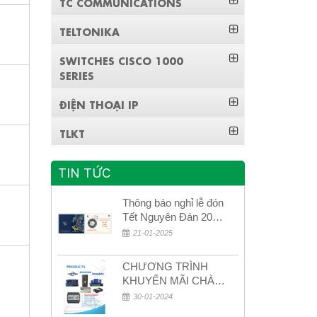
TC COMMUNICATIONS
TELTONIKA
SWITCHES CISCO 1000
SERIES
ĐIỆN THOẠI IP
TLKT
TIN TỨC
Thông báo nghỉ lễ đón
Tết Nguyên Đán 2026
– Xuân Bính Ngọ!
21-01-2025
CHƯƠNG TRÌNH
KHUYẾN MÃI CHÀO
MỪNG NĂM MỚI
30-01-2024
2024