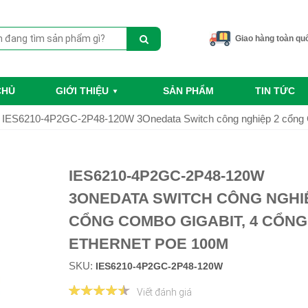
Giao hàng toàn qu
CHỦ
GIỚI THIỆU
SẢN PHẨM
TIN TỨC
IES6210-4P2GC-2P48-120W 3Onedata Switch công nghiệp 2 cổng 
IES6210-4P2GC-2P48-120W
3ONEDATA SWITCH CÔNG NGHI
CỔNG COMBO GIGABIT, 4 CỔNG
ETHERNET POE 100M
SKU:
IES6210-4P2GC-2P48-120W
Viết đánh giá