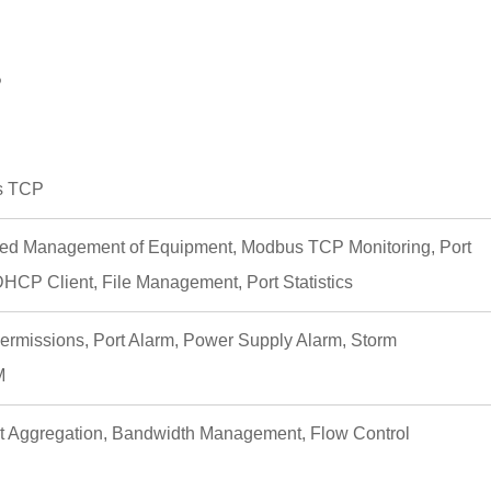
P
s TCP
ed Management of Equipment, Modbus TCP Monitoring, Port
DHCP Client, File Management, Port Statistics
 Permissions, Port Alarm, Power Supply Alarm, Storm
M
rt Aggregation, Bandwidth Management, Flow Control