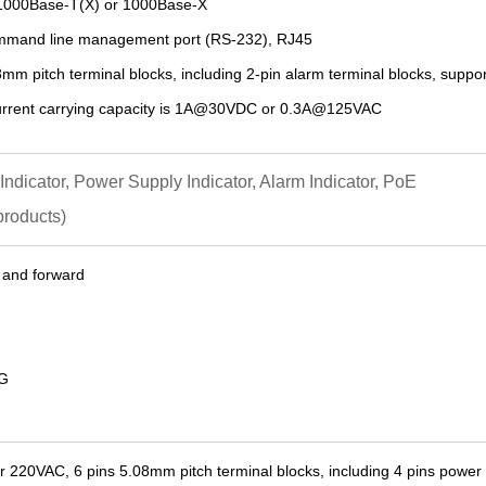
1000Base-T(X) or 1000Base
-X
ommand line management port (RS-232), RJ45
8
mm pitch terminal blocks,
including 2-pin alarm terminal blocks,
suppor
urrent carrying capacity is 1A@
30
VDC or 0.
3
A@12
5
VAC
 Indicator, Power Supply Indicator, Alarm Indicator, PoE
products)
 and forward
6G
r 220VAC
,
6
pin
s
5.08
mm pitch terminal blocks
, including 4 pins power