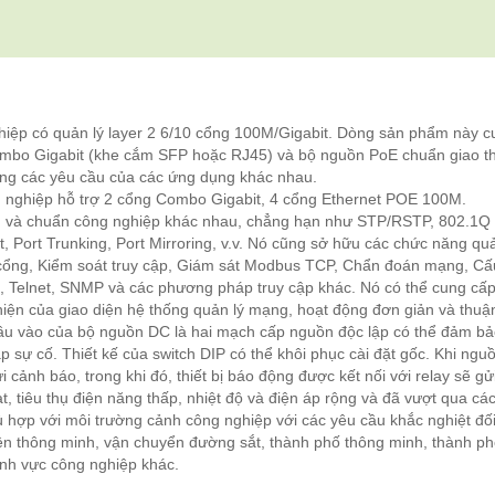
iệp có quản lý layer 2 6/10 cổng 100M/Gigabit. Dòng sản phẩm này c
ombo Gigabit (khe cắm SFP hoặc RJ45) và bộ nguồn PoE chuẩn giao t
 ứng các yêu cầu của các ứng dụng khác nhau.
ghiệp hỗ trợ 2 cổng Combo Gigabit, 4 cổng Ethernet POE 100M.
ng và chuẩn công nghiệp khác nhau, chẳng hạn như STP/RSTP, 802.1Q
, Port Trunking, Port Mirroring, v.v. Nó cũng sở hữu các chức năng quả
cổng, Kiểm soát truy cập, Giám sát Modbus TCP, Chẩn đoán mạng, Cấ
B, Telnet, SNMP và các phương pháp truy cập khác. Nó có thể cung cấ
thiện của giao diện hệ thống quản lý mạng, hoạt động đơn giản và thuận
đầu vào của bộ nguồn DC là hai mạch cấp nguồn độc lập có thể đảm bả
p sự cố. Thiết kế của switch DIP có thể khôi phục cài đặt gốc. Khi ngu
i cảnh báo, trong khi đó, thiết bị báo động được kết nối với relay sẽ gử
, tiêu thụ điện năng thấp, nhiệt độ và điện áp rộng và đã vượt qua các
 hợp với môi trường cảnh công nghiệp với các yêu cầu khắc nghiệt đối
iện thông minh, vận chuyển đường sắt, thành phố thông minh, thành p
ĩnh vực công nghiệp khác.