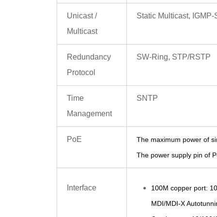
Unicast /
Static Multicast, IGMP
Multicast
Redundancy
SW-Ring, STP/RSTP
Protocol
Time
SNTP
Management
PoE
T
he maximum power of si
The power supply pin of 
Interface
100M copper port: 10
MDI/MDI-X Autotunni