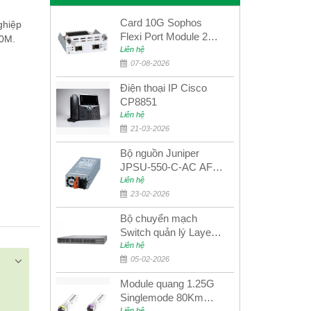
Card 10G Sophos
ghiệp
Flexi Port Module 2
00M.
port 10GbE SFP+
Liên hệ
SGMOD2F2PUR
07-08-2026
2port 10GbE SFP+
Điện thoại IP Cisco
CP8851
Liên hệ
21-03-2026
Bộ nguồn Juniper
JPSU-550-C-AC AFO
nguồn AC công suất
Liên hệ
550W dùng cho dòng
23-02-2026
switch Juniper
Bộ chuyển mạch
Networks EX4400
Switch quản lý Layer 3
Juniper QFX5100-48S
Liên hệ
05-02-2026
Module quang 1.25G
Singlemode 80Km
Liên hệ