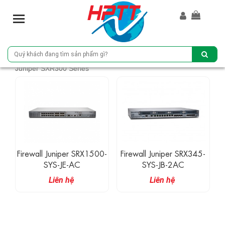
T
o
g
g
l
Juniper SXR300 Series
e
n
a
v
i
g
a
t
Firewall Juniper SRX1500-
Firewall Juniper SRX345-
i
SYS-JE-AC
SYS-JB-2AC
o
Liên hệ
Liên hệ
n