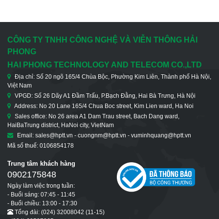
CÔNG TY TNHH CÔNG NGHỆ VÀ VIỄN THÔNG HẢI
PHONG
HAI PHONG TECHNOLOGY AND TELECOM CO.,LTD
Địa chỉ: Số 20 ngõ 165/4 Chùa Bộc, Phường Kim Liên, Thành phố Hà Nội,
Việt Nam
VPGD: Số 26 Dãy A1 Đầm Trấu, P.Bạch Đằng, Hai Bà Trưng, Hà Nội
Address: No 20 Lane 165/4 Chua Boc street, Kim Lien ward, Ha Noi
Sales office: No 26 area A1 Dam Trau street, Bach Dang ward,
HaiBaTrung district, HaNoi city, VietNam
Email: sales@hptt.vn - cuongnm@hptt.vn - vuminhquang@hptt.vn
Mã số thuế: 0106854178
Trung tâm khách hàng
0902175848
Ngày làm việc trong tuần:
- Buổi sáng: 07:45 - 11:45
- Buổi chiều: 13:00 - 17:30
Tổng đài: (024) 32008042 (11-15)