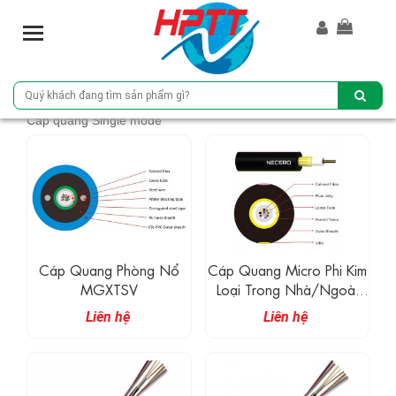
T
o
g
g
l
Cáp quang Single mode
e
n
a
v
i
g
a
t
Cáp Quang Phòng Nổ
Cáp Quang Micro Phi Kim
i
MGXTSV
Loại Trong Nhà/ngoài
o
Trời (JET)
Liên hệ
Liên hệ
n