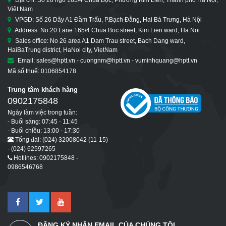
Việt Nam
VPGD: Số 26 Dãy A1 Đầm Trấu, P.Bạch Đằng, Hai Bà Trưng, Hà Nội
Address: No 20 Lane 165/4 Chua Boc street, Kim Lien ward, Ha Noi
Sales office: No 26 area A1 Dam Trau street, Bach Dang ward,
HaiBaTrung district, HaNoi city, VietNam
Email: sales@hptt.vn - cuongnm@hptt.vn - vuminhquang@hptt.vn
Mã số thuế: 0106854178
Trung tâm khách hàng
0902175848
Ngày làm việc trong tuần:
- Buổi sáng: 07:45 - 11:45
- Buổi chiều: 13:00 - 17:30
Tổng đài: (024) 32008042 (11-15)
- (024) 62597265
Hotlines: 0902175848 -
0986546768
ĐĂNG KÝ NHẬN EMAIL CỦA CHÚNG TÔI