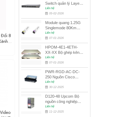
Switch quản lý Layer 3
Juniper QFX5100-48S
Liên hệ
05-02-2026
Module quang 1.25G
Singlemode 80Km
UPCOM MWS-12-45-
Liên hệ
Đổi 8
80AD/MWS-12-54-
07-01-2026
Kênh
80BD
ữ Liệu
HPOM-4E1-4ETH-
XX-XX Bộ ghép kênh
quang quản lý SDH
Liên hệ
4E1+4ETH+RS232
07-01-2026
PWR-RGD-AC-DC-
250 Nguồn Cisco
Industrial 250W
Liên hệ
PoE/PoE+
30-12-2025
D120-48 Upcom Bộ
nguồn công nghiệp
đầu ra đơn 120W
Liên hệ
Video
48VDC
11-12-2025