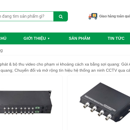
Giao hàng toàn qu
CHỦ
GIỚI THIỆU
SẢN PHẨM
TIN TỨC
ng
 phát & bộ thu video cho phạm vi khoảng cách xa bằng sợi quang: Gửi 
áp quang; Chuyển đổi và mở rộng tín hiệu hệ thống an ninh CCTV qua 