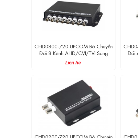
CHD0800-720 UPCOM Bộ Chuyển
CHD04
Đổi 8 Kênh AHD/CVI/TVI Sang
Đổi 4 Kênh AHD/CVI/TVI Với 1
Quang (720P)
Kênh
Liên hệ
CHD0200-720 UPCOM Bộ Chuyển
CHD01