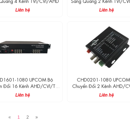
Quang 4 Kênh TVI/CVI/AHD
Sang Quang 2 Kênh TVI/C
Liên hệ
Liên hệ
D1601-1080 UPCOM Bộ
CHD0201-1080 UPCOM
n Đổi 16 Kênh AHD/CVI/TVI
Chuyển Đổi 2 Kênh AHD/CV
 Quang (1080P) Với 1 Kênh
Sang Quang (1080P) Với 1
Liên hệ
Liên hệ
RS485 Data
RS485 Data
«
1
2
»