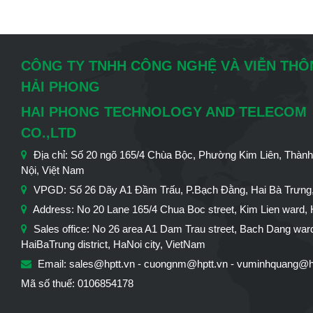
CÔNG TY TNHH CÔNG NGHỆ VÀ VIỄN TH
HẢI PHONG
HAI PHONG TECHNOLOGY AND TELECOM
CO.,LTD
Địa chỉ: Số 20 ngõ 165/4 Chùa Bộc, Phường Kim Liên, Thàn
Nội, Việt Nam
VPGD: Số 26 Dãy A1 Đầm Trấu, P.Bạch Đằng, Hai Bà Trưng,
Address: No 20 Lane 165/4 Chua Boc street, Kim Lien ward, 
Sales office: No 26 area A1 Dam Trau street, Bach Dang war
HaiBaTrung district, HaNoi city, VietNam
Email: sales@hptt.vn - cuongnm@hptt.vn - vuminhquang@h
Mã số thuế: 0106854178