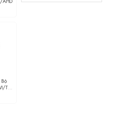
VI/AHD
 Bộ
I/TVI
 Kênh