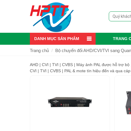
DANH MỤC SẢN PHẨM
TRANG 
Trang chủ
Bộ chuyển đổi AHD/CVI/TVI sang Qua
AHD | CVI | TVI | CVBS | Máy ảnh PAL được hỗ trợ bộ
CVI | TVI | CVBS | PAL & mote tín hiệu đến và qua c