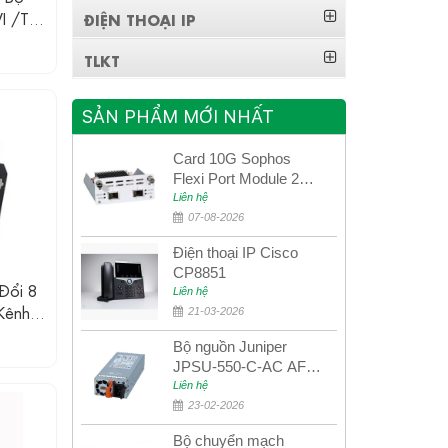
I /TVI
ĐIỆN THOẠI IP
 Data
TLKT
SẢN PHẨM MỚI NHẤT
Card 10G Sophos
Flexi Port Module 2
port 10GbE SFP+
Liên hệ
SGMOD2F2PUR
07-08-2026
2port 10GbE SFP+
Điện thoại IP Cisco
CP8851
Đổi 8
Liên hệ
Kênh
21-03-2026
ữ Liệu
Bộ nguồn Juniper
JPSU-550-C-AC AFO
nguồn AC công suất
Liên hệ
550W dùng cho dòng
23-02-2026
switch Juniper
Bộ chuyển mạch
Networks EX4400