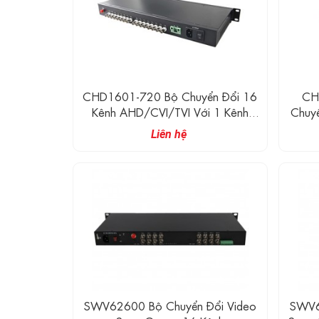
CHD1601-720 Bộ Chuyển Đổi 16
CH
Kênh AHD/CVI/TVI Với 1 Kênh
Chuy
Reverse RS485 Chuyển Đổi Dữ Liệu
Với 1
Liên hệ
Sang Quang (720P)
Đổi 
SWV62600 Bộ Chuyển Đổi Video
SWV6