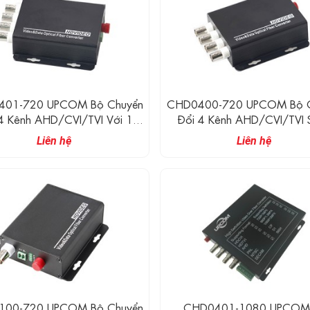
01-720 UPCOM Bộ Chuyển
CHD0400-720 UPCOM Bộ 
Đổi 4 Kênh AHD/CVI/TVI 
 Reverse RS485 Data Sang
Quang (720P)
Liên hệ
Liên hệ
Quang (720P)
00-720 UPCOM Bộ Chuyển
CHD0401-1080 UPCOM