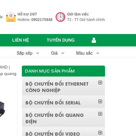
Hỗ trợ 24/7
Giờ làm việc
ốc
Hotline:
0902175848
T2 - T7 Giờ hành chính
LIÊN HỆ
TUYỂN DỤNG
Sắp xếp
Giá
Màu sắc
AHD |
DANH MỤC SẢN PHẨM
cáp quang
BỘ CHUYỂN ĐỔI ETHERNET
CÔNG NGHIỆP
BỘ CHUYỂN ĐỔI SERIAL
BỘ CHUYỂN ĐỔI QUANG
ĐIỆN
BỘ CHUYỂN ĐỔI VIDEO