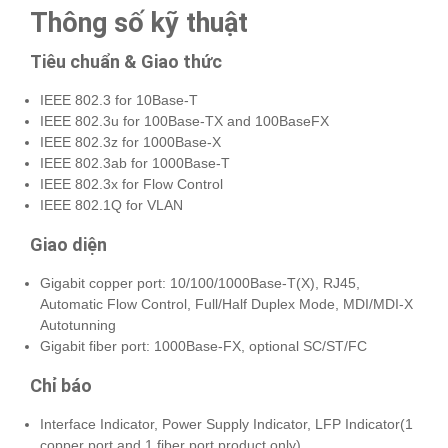
Thông số kỹ thuật
Tiêu chuẩn & Giao thức
IEEE 802.3 for 10Base-T
IEEE 802.3u for 100Base-TX and 100BaseFX
IEEE 802.3z for 1000Base-X
IEEE 802.3ab for 1000Base-T
IEEE 802.3x for Flow Control
IEEE 802.1Q for VLAN
Giao diện
Gigabit copper port: 10/100/1000Base-T(X), RJ45,
Automatic Flow Control, Full/Half Duplex Mode, MDI/MDI-X
Autotunning
Gigabit fiber port: 1000Base-FX, optional SC/ST/FC
Chỉ báo
Interface Indicator, Power Supply Indicator, LFP Indicator(1
copper port and 1 fiber port product only)