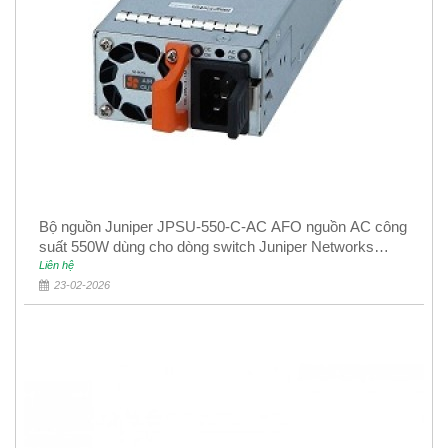
Bộ nguồn Juniper JPSU-550-C-AC AFO nguồn AC công
suất 550W dùng cho dòng switch Juniper Networks
EX4400
Liên hệ
23-02-2026