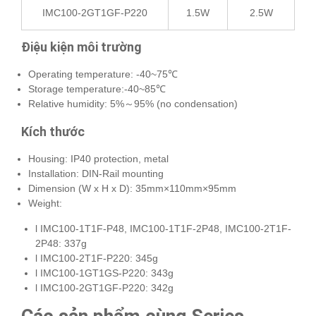
IMC100-2GT1GF-P220
1.5W
2.5W
Điệu kiện môi trường
Operating temperature: -40~75℃
Storage temperature:-40~85℃
Relative humidity: 5%～95% (no condensation)
Kích thước
Housing: IP40 protection, metal
Installation: DIN-Rail mounting
Dimension (W x H x D): 35mm×110mm×95mm
Weight:
l IMC100-1T1F-P48, IMC100-1T1F-2P48, IMC100-2T1F-
2P48: 337g
l IMC100-2T1F-P220: 345g
l IMC100-1GT1GS-P220: 343g
l IMC100-2GT1GF-P220: 342g