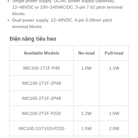
Single power supply: DC/AC power supply (optional),
12~48VDC or 100~240VAC/DC, 3-pin 7.62 pitch terminal
blocks
Dual power supply: 12~48VDC, 4-pin 5.08mm pitch
terminal blocks
Điện năng tiêu hao
Available Models
No-load
Full-load
IMC100-1T1F-P48
1.0W
1.1W
IMC100-1T1F-2P48
IMC100-2T1F-2P48
IMC100-2T1F-P220
1.2W
1.5W
IMC100-1GT1GS-P220
1.5W
2.0W