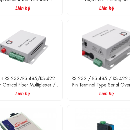
g 10/100Base-T (X) RJ45
232/422/485
Liên hệ
Liên hệ
ort RS-232/RS-485/RS-422
RS-232 / RS-485 / RS-422
 Optical Fiber Multiplexer /
Pin Terminal Type Serial Over
Modem
Converter / Extender
Liên hệ
Liên hệ