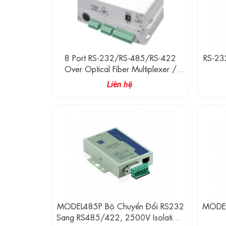
8 Port RS-232/RS-485/RS-422
RS-23
Over Optical Fiber Multiplexer /
Modem
Liên hệ
MODEL485P Bộ Chuyển Đổi RS232
MODEL
Sang RS485/422, 2500V Isolation,