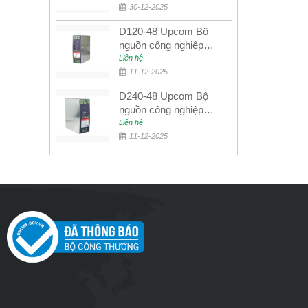
PoE/PoE+
30-12-2025
D120-48 Upcom Bộ
nguồn công nghiệp
đầu ra đơn 120W
Liên hệ
48VDC
11-12-2025
D240-48 Upcom Bộ
nguồn công nghiệp
đầu ra đơn 240W
Liên hệ
48VDC
11-12-2025