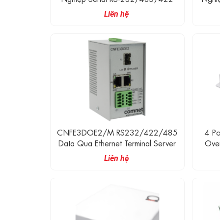
Cổn
Liên hệ
CNFE3DOE2/M RS232/422/485
4 P
Data Qua Ethernet Terminal Server
Over
Liên hệ