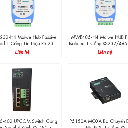
32-H4 Maiwe Hub Passive
MWE485-H4 Maiwe HUB Pa
ated 1 Cổng Tín Hiệu RS-232
Isolated 1 Cổng RS232/485
 4 Cổng Tín Hiệu RS-232
Cổng RS485
Liên hệ
Liên hệ
06-402 UPCOM Switch Công
P5150A MOXA Bộ Chuyển Đ
p Serial 4 Kênh RS-485 + 4
Hiệu POE 1 Cổng RS-