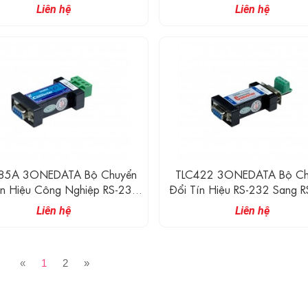
Liên hệ
Liên hệ
5A 3ONEDATA Bộ Chuyển
TLC422 3ONEDATA Bộ Ch
ín Hiệu Công Nghiệp RS-232
Đổi Tín Hiệu RS-232 Sang 
Sang RS-485
Hai Chiều
Liên hệ
Liên hệ
«
1
2
»