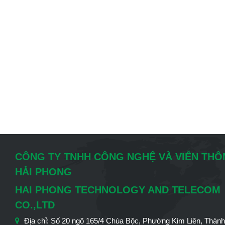
CÔNG TY TNHH CÔNG NGHỆ VÀ VIỄN TH
HẢI PHONG
HAI PHONG TECHNOLOGY AND TELECOM
CO.,LTD
Địa chỉ: Số 20 ngõ 165/4 Chùa Bộc, Phường Kim Liên, Thàn