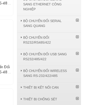
S-485,
SANG ETHERNET CÔNG
9-30V
NGHIỆP
BỘ CHUYỂN ĐỔI SERIAL
SANG QUANG
BỘ CHUYỂN ĐỔI
RS232/RS485/422
BỘ CHUYỂN ĐỔI USB SANG
RS232/485/422
n Đổi
BỘ CHUYỂN ĐỔI WIRELESS
S-485,
SANG RS-232/422/485
THIẾT BỊ KẾT NỐI CAN
THIẾT BỊ CHỐNG SÉT