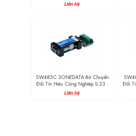
9VDC
Liên hệ
SW485C 3ONEDATA Bộ Chuyển
SW48
Đổi Tín Hiệu Công Nghiệp S-232
Đổi T
Sang RS-485/422
Liên hệ