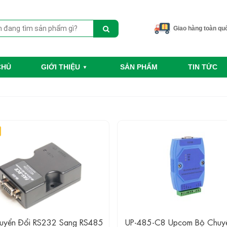
Giao hàng toàn qu
CHỦ
GIỚI THIỆU
SẢN PHẨM
TIN TỨC
uyển Đổi RS232 Sang RS485
UP-485-C8 Upcom Bộ Chuyể