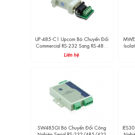
UP-485-C1 Upcom Bộ Chuyển Đổi
MWE2
Commercial RS-232 Sang RS-485,
Isol
300bps～115.2Kbps
Đến
Liên hệ
SW485GI Bộ Chuyển Đổi Công
IES3
Nghiệp Serial RS-232/485/422
Nghiệ