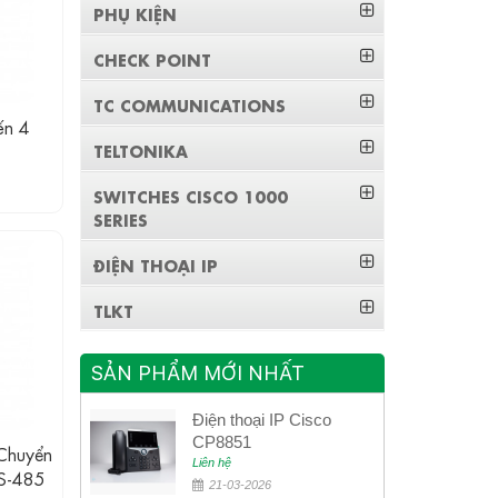
PHỤ KIỆN
CHECK POINT
TC COMMUNICATIONS
ến 4
TELTONIKA
SWITCHES CISCO 1000
SERIES
ĐIỆN THOẠI IP
TLKT
SẢN PHẨM MỚI NHẤT
Điện thoại IP Cisco
CP8851
huyển
Liên hệ
RS-485
21-03-2026