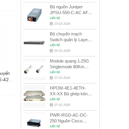
Bộ nguồn Juniper
JPSU-550-C-AC AFO
nguồn AC công suất
Liên hệ
550W dùng cho dòng
23-02-2026
switch Juniper
Bộ chuyển mạch
Networks EX4400
Switch quản lý Layer 3
Juniper QFX5100-48S
Liên hệ
05-02-2026
Module quang 1.25G
Singlemode 80Km
uyển
UPCOM MWS-12-45-
Liên hệ
80AD/MWS-12-54-
RS-422
07-01-2026
80BD
HPOM-4E1-4ETH-
XX-XX Bộ ghép kênh
quang quản lý SDH
Liên hệ
4E1+4ETH+RS232
07-01-2026
PWR-RGD-AC-DC-
250 Nguồn Cisco
Industrial 250W
Liên hệ