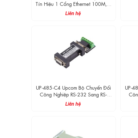
Tín Hiệu 1 Cổng Ethernet 100M, 1
Cổng Serial
Liên hệ
UP-485-C4 Upcom Bộ Chuyển Đổi
UP-48
Công Nghiệp RS-232 Sang RS-
Côn
485/422, 300bps～38.4Kbps,
485/
Liên hệ
2500V Opto-Isolation