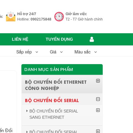
Hỗ trợ 24/7
Giờ làm việc
ốc
Hotline:
0902175848
T2 - T7 Giờ hành chính
LIÊN HỆ
TUYỂN DỤNG
Sắp xếp
Giá
Màu sắc
DANH MỤC SẢN PHẨM
BỘ CHUYỂN ĐỔI ETHERNET
CÔNG NGHIỆP
BỘ CHUYỂN ĐỔI SERIAL
BỘ CHUYỂN ĐỔI SERIAL
SANG ETHERNET
n Đổi
BỘ CHUYỂN ĐỔI SERIAL