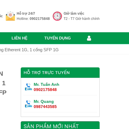
Hỗ trợ 24/7
Giờ làm việc
ốc
Hotline:
0902175848
T2 - T7 Giờ hành chính
LIÊN HỆ
TUYỂN DỤNG
g Etherent 1G, 1 cổng SFP 1G
N
HỖ TRỢ TRỰC TUYẾN
 1
Mr. Tuấn Anh
0902175848
FP
Mr. Quang
0987443585
SẢN PHẨM MỚI NHẤT