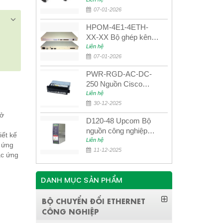
UPCOM MWS-12-45-
80AD/MWS-12-54-
07-01-2026
80BD
HPOM-4E1-4ETH-
XX-XX Bộ ghép kênh
quang quản lý SDH
Liên hệ
4E1+4ETH+RS232
07-01-2026
PWR-RGD-AC-DC-
250 Nguồn Cisco
Industrial 250W
Liên hệ
PoE/PoE+
30-12-2025
 ở
D120-48 Upcom Bộ
nguồn công nghiệp
iết kế
đầu ra đơn 120W
Liên hệ
 ứng
48VDC
11-12-2025
ác ứng
DANH MỤC SẢN PHẨM
BỘ CHUYỂN ĐỔI ETHERNET
CÔNG NGHIỆP