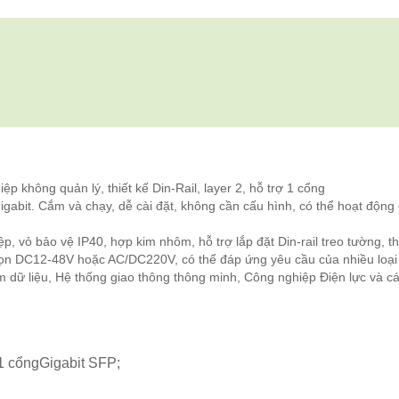
 không quản lý, thiết kế Din-Rail, layer 2, hỗ trợ 1 cổng
bit. Cắm và chạy, dễ cài đặt, không cần cấu hình, có thể hoạt động
 vỏ bảo vệ IP40, hợp kim nhôm, hỗ trợ lắp đặt Din-rail treo tường, th
họn DC12-48V hoặc AC/DC220V, có thể đáp ứng yêu cầu của nhiều loại
dữ liệu, Hệ thống giao thông thông minh, Công nghiệp Điện lực và c
1 cổngGigabit SFP;