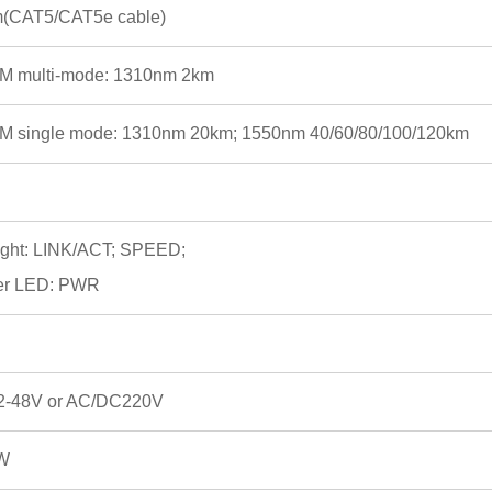
(CAT5/CAT5e cable)
M multi-mode: 1310nm 2km
M single mode: 1310nm 20km; 1550nm 40/60/80/100/120km
light: LINK/ACT; SPEED;
r LED: PWR
-48V or AC/DC220V
W