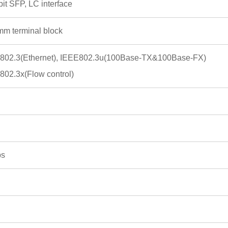
it SFP, LC interface
mm terminal block
802.3(Ethernet), IEEE802.3u(100Base-TX&100Base-FX)
802.3x(Flow control)
ps