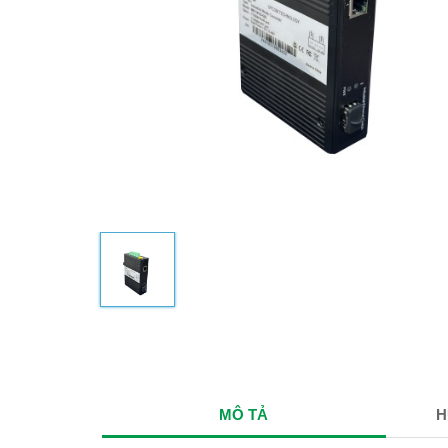
MÔ TẢ
H