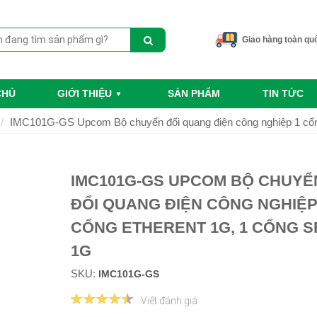
Giao hàng toàn qu
CHỦ
GIỚI THIỆU
SẢN PHẨM
TIN TỨC
IMC101G-GS Upcom Bộ chuyển đổi quang điện công nghiệp 1 cổn
IMC101G-GS UPCOM BỘ CHUYỂ
ĐỔI QUANG ĐIỆN CÔNG NGHIỆP
CỔNG ETHERENT 1G, 1 CỔNG S
1G
SKU:
IMC101G-GS
Viết đánh giá