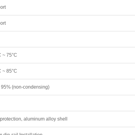
ort
ort
C ~ 75°C
C ~ 85°C
 95% (non-condensing)
protection, aluminum alloy shell
din-rail Installation