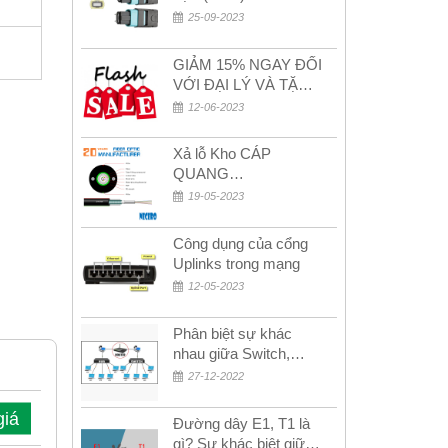
(Female) trong bộ đầu
25-09-2023
nối MPO
GIẢM 15% NGAY ĐỐI
VỚI ĐẠI LÝ VÀ TẶNG
QUÀ KHÁCH HÀNG
12-06-2023
MỚI!
Xả lỗ Kho CÁP
QUANG
MULTIMODE CÁP
19-05-2023
QUANG
MULTIMODE 4-8-12-
Công dụng của cổng
24Fo SỢI OM1-OM2-
Uplinks trong mạng
OM3 Siêu Rẻ 5k
12-05-2023
Phân biệt sự khác
nhau giữa Switch,
Router và Hub
27-12-2022
giá
Đường dây E1, T1 là
gì? Sự khác biệt giữa