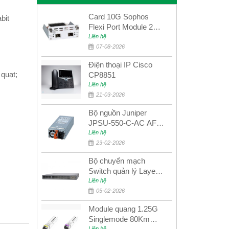
Card 10G Sophos
bit
Flexi Port Module 2
port 10GbE SFP+
Liên hệ
SGMOD2F2PUR
07-08-2026
2port 10GbE SFP+
Điện thoại IP Cisco
 quạt;
CP8851
Liên hệ
21-03-2026
Bộ nguồn Juniper
JPSU-550-C-AC AFO
nguồn AC công suất
Liên hệ
550W dùng cho dòng
23-02-2026
switch Juniper
Bộ chuyển mạch
Networks EX4400
Switch quản lý Layer 3
Juniper QFX5100-48S
Liên hệ
05-02-2026
Module quang 1.25G
Singlemode 80Km
Liên hệ