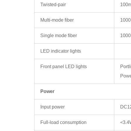
Twisted-pair
100m
Multi-mode fiber
1000
Single mode fiber
1000
LED indicator lights
Front panel LED lights
Port
Powe
Power
Input power
DC12
Full-load consumption
<3.4