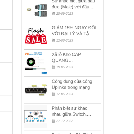
Sự khác biệt giữa đầu
đực (Male) với đầu cái
(Female) trong bộ đầu
25-09-2023
nối MPO
GIẢM 15% NGAY ĐỐI
VỚI ĐẠI LÝ VÀ TẶNG
QUÀ KHÁCH HÀNG
12-06-2023
MỚI!
Xả lỗ Kho CÁP
QUANG
MULTIMODE CÁP
19-05-2023
QUANG
MULTIMODE 4-8-12-
Công dụng của cổng
24Fo SỢI OM1-OM2-
Uplinks trong mạng
OM3 Siêu Rẻ 5k
12-05-2023
Phân biệt sự khác
nhau giữa Switch,
Router và Hub
27-12-2022