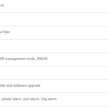
col
 Filter
, WEB management mode, RMON
nsfer and software upgrade
, power alarm, port alarm, ring alarm