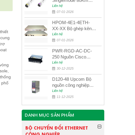
Singlemode 80Km
UPCOM MWS-12-45-
Liên hệ
80AD/MWS-12-54-
07-01-2026
80BD
HPOM-4E1-4ETH-
XX-XX Bộ ghép kênh
hiết
quang quản lý SDH
Liên hệ
 cung
4E1+4ETH+RS232
07-01-2026
trợ
hoạt
PWR-RGD-AC-DC-
250 Nguồn Cisco
Industrial 250W
Liên hệ
 vòng
PoE/PoE+
30-12-2025
sole,
 thống
D120-48 Upcom Bộ
h phố
nguồn công nghiệp
đầu ra đơn 120W
Liên hệ
48VDC
11-12-2025
DANH MỤC SẢN PHẨM
BỘ CHUYỂN ĐỔI ETHERNET
CÔNG NGHIỆP