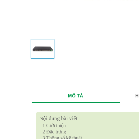
MÔ TẢ
H
Nội dung bài viết
1
Giới thiệu
2
Đặc trưng
3
Thông số kỹ thuật