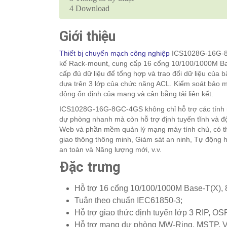
4
Download
Giới thiệu
Thiết bị chuyển mạch công nghiệp
ICS1028G-16G-8GC
kế Rack-mount, cung cấp 16 cổng 10/100/1000M Ba
cấp đủ dữ liệu để tổng hợp và trao đổi dữ liệu của
dựa trên
3 lớp của chức năng ACL. Kiểm soát bảo mậ
động ổn định của mạng và cân bằng tải liên kết.
ICS1028G-16G-8GC-4GS không chỉ hỗ trợ các tính 
dự phòng nhanh mà còn hỗ trợ định tuyến tĩnh và độ
Web và phần mềm quản lý mạng máy tính chủ, có t
giao thông thông minh, Giám sát an ninh, Tự động 
an toàn và Năng lượng mới, v.v.
Đặc trưng
Hỗ trợ 16 cổng 10/100/1000M Base-T(X), 
Tuân theo chuẩn IEC61850-3;
Hỗ trợ giao thức định tuyến lớp 3 RIP, OS
Hỗ trợ mạng dự phòng MW-Ring, MSTP, 