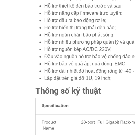
Hỗ trợ thiết kế đèn báo trước và sau;
Hỗ trợ nâng cấp firmware trực tuyến;
Hỗ trợ đầu ra báo động rơ le;
Hỗ trợ hiển thị trạng thái đèn báo;
Hỗ trợ ngăn chặn bão phát sóng;
Hỗ trợ nhiều phương pháp quản lý và quả
Hỗ trợ nguồn kép AC/DC 220V;
Đầu vào nguồn hỗ trợ bảo vệ chống đảo 
Hỗ trợ bảo vệ quá áp, quá dòng, EMC;
Hỗ trợ dải nhiệt độ hoạt động rộng từ -40 -
Lắp đặt trên giá đỡ 1U, 19 inch;
Thông số kỹ thuật
Specification
Product
28-port Full Gigabit Rack-m
Name