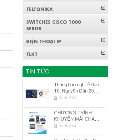
TELTONIKA
SWITCHES CISCO 1000
SERIES
ĐIỆN THOẠI IP
TLKT
TIN TỨC
Thông báo nghỉ lễ đón
Tết Nguyên Đán 2026
– Xuân Bính Ngọ!
21-01-2025
CHƯƠNG TRÌNH
KHUYẾN MÃI CHÀO
MỪNG NĂM MỚI
30-01-2024
2024