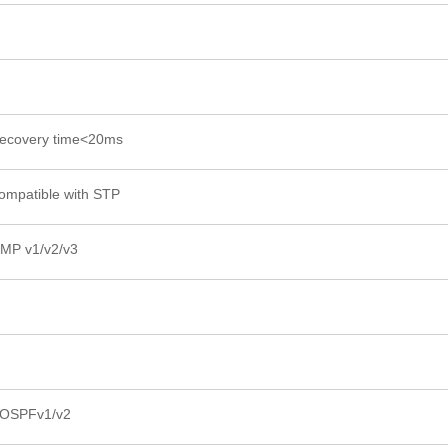
recovery time<20ms
mpatible with STP
MP v1/v2/v3
, OSPFv1/v2