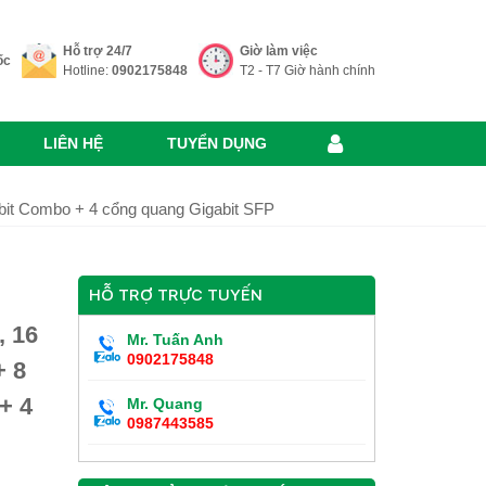
Hỗ trợ 24/7
Giờ làm việc
ốc
Hotline:
0902175848
T2 - T7 Giờ hành chính
LIÊN HỆ
TUYỂN DỤNG
it Combo + 4 cổng quang Gigabit SFP
HỖ TRỢ TRỰC TUYẾN
 16
Mr. Tuấn Anh
0902175848
 8
+ 4
Mr. Quang
0987443585