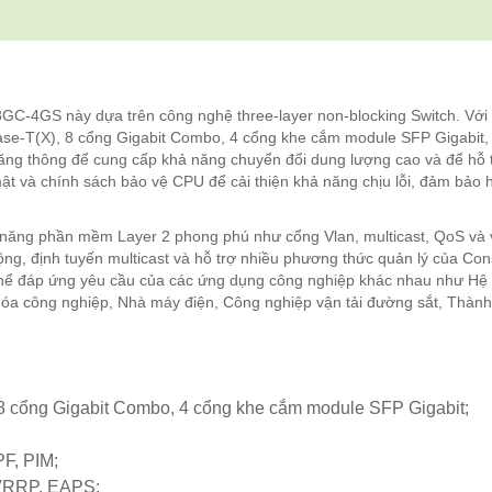
-4GS này dựa trên công nghệ three-layer non-blocking Switch. Với t
se-T(X), 8 cổng Gigabit Combo, 4 cổng khe cắm module SFP Gigabit,
 băng thông để cung cấp khả năng chuyển đổi dung lượng cao và để hỗ 
t và chính sách bảo vệ CPU để cải thiện khả năng chịu lỗi, đảm bảo 
năng phần mềm Layer 2 phong phú như cổng Vlan, multicast, QoS và
ng, định tuyến multicast và hỗ trợ nhiều phương thức quản lý của Con
hể đáp ứng yêu cầu của các ứng dụng công nghiệp khác nhau như Hệ
hóa công nghiệp, Nhà máy điện, Công nghiệp vận tải đường sắt, Thàn
8 cổng Gigabit Combo, 4 cổng khe cắm module SFP Gigabit;
PF, PIM;
VRRP, EAPS;