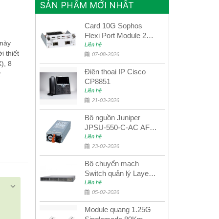
SẢN PHẨM MỚI NHẤT
Card 10G Sophos
Flexi Port Module 2
 này
port 10GbE SFP+
Liên hệ
i thiết
SGMOD2F2PUR
07-08-2026
), 8
2port 10GbE SFP+
Điện thoại IP Cisco
.
CP8851
Liên hệ
21-03-2026
Bộ nguồn Juniper
JPSU-550-C-AC AFO
nguồn AC công suất
Liên hệ
550W dùng cho dòng
23-02-2026
switch Juniper
Bộ chuyển mạch
Networks EX4400
Switch quản lý Layer 3
Juniper QFX5100-48S
Liên hệ
05-02-2026
Module quang 1.25G