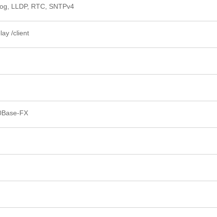
slog, LLDP, RTC, SNTPv4
ay /client
0Base-FX