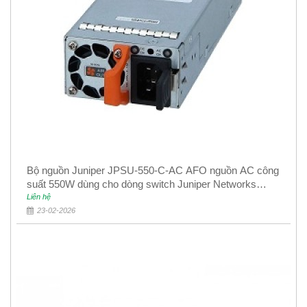
Bộ nguồn Juniper JPSU-550-C-AC AFO nguồn AC công
suất 550W dùng cho dòng switch Juniper Networks
EX4400
Liên hệ
23-02-2026