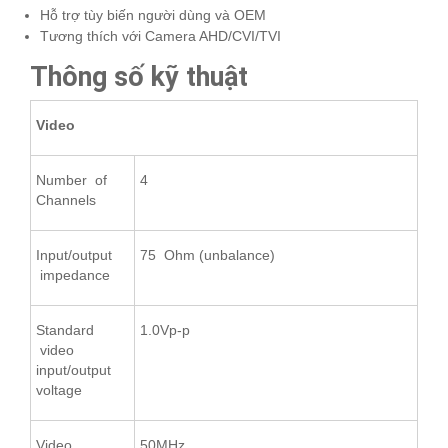
Hỗ trợ tùy biến người dùng và OEM
Tương thích với Camera AHD/CVI/TVI
Thông số kỹ thuật
Video
Number of
4
Channels
Input/output
75 Ohm (unbalance)
impedance
Standard
1.0Vp-p
video
input/output
voltage
Video
50MHz