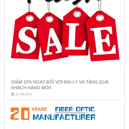
GIẢM 15% NGAY ĐỐI VỚI ĐẠI LÝ VÀ TẶNG QUÀ
KHÁCH HÀNG MỚI!
12-06-2023