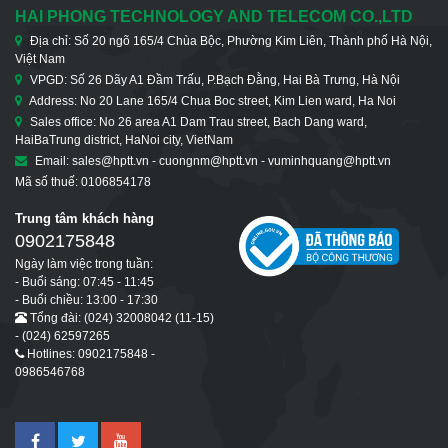
HAI PHONG TECHNOLOGY AND TELECOM CO.,LTD
Địa chỉ: Số 20 ngõ 165/4 Chùa Bộc, Phường Kim Liên, Thành phố Hà Nội,
Việt Nam
VPGD: Số 26 Dãy A1 Đầm Trấu, P.Bạch Đằng, Hai Bà Trưng, Hà Nội
Address: No 20 Lane 165/4 Chua Boc street, Kim Lien ward, Ha Noi
Sales office: No 26 area A1 Dam Trau street, Bach Dang ward,
HaiBaTrung district, HaNoi city, VietNam
Email: sales@hptt.vn - cuongnm@hptt.vn - vuminhquang@hptt.vn
Mã số thuế: 0106854178
Trung tâm khách hàng
0902175848
Ngày làm việc trong tuần:
- Buổi sáng: 07:45 - 11:45
- Buổi chiều: 13:00 - 17:30
Tổng đài: (024) 32008042 (11-15)
- (024) 62597265
Hotlines: 0902175848 -
0986546768