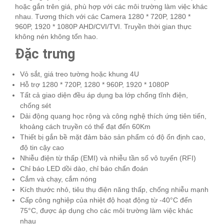
hoặc gắn trên giá, phù hợp với các môi trường làm việc khác
nhau. Tương thích với các Camera 1280 * 720P, 1280 *
960P, 1920 * 1080P AHD/CVI/TVI. Truyền thời gian thực
không nén không tổn hao.
Đặc trưng
Vỏ sắt, giá treo tường hoặc khung 4U
Hỗ trợ 1280 * 720P, 1280 * 960P, 1920 * 1080P
Tất cả giao diện đều áp dụng ba lớp chống tĩnh điện,
chống sét
Dải động quang học rộng và công nghệ thích ứng tiên tiến,
khoảng cách truyền có thể đạt đến 60Km
Thiết bị gắn bề mặt đảm bảo sản phẩm có độ ổn định cao,
độ tin cậy cao
Nhiễu điện từ thấp (EMI) và nhiễu tần số vô tuyến (RFI)
Chỉ báo LED dồi dào, chỉ báo chẩn đoán
Cắm và chạy, cắm nóng
Kích thước nhỏ, tiêu thụ điện năng thấp, chống nhiễu mạnh
Cấp công nghiệp của nhiệt độ hoạt động từ -40°C đến
75°C, được áp dụng cho các môi trường làm việc khác
nhau