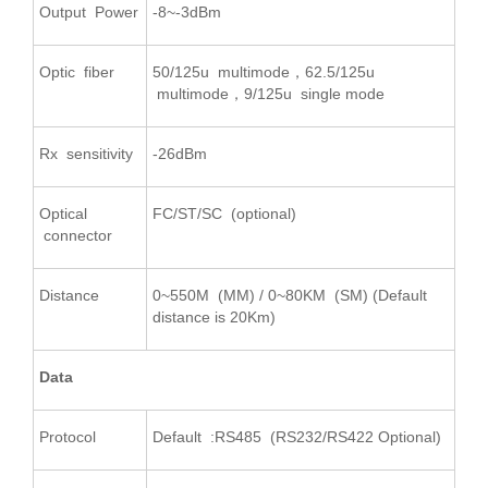
Output Power
-8~-3dBm
Optic fiber
50/125u multimode，62.5/125u
multimode，9/125u single mode
Rx sensitivity
-26dBm
Optical
FC/ST/SC (optional)
connector
Distance
0~550M (MM) / 0~80KM (SM) (Default
distance is 20Km)
Data
Protocol
Default :RS485 (RS232/RS422 Optional)