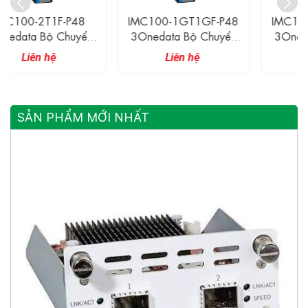
IMC100-1GT1GF-P48
IMC100-2GT1GF-P48
3Onedata Bộ Chuyển
3Onedata Bộ Chuyển
Đổi Quang Điện Công
Đổi Quang Điện Công
Liên hệ
Liên hệ
Nghiệp 1 Cổng Ethernet
Nghiệp 2 Cổng Ethernet
+ 1 Cổng Quang
+ 1 Cổng Quang
SẢN PHẨM MỚI NHẤT