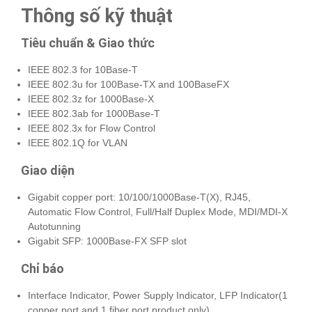
Thông số kỹ thuật
Tiêu chuẩn & Giao thức
IEEE 802.3 for 10Base-T
IEEE 802.3u for 100Base-TX and 100BaseFX
IEEE 802.3z for 1000Base-X
IEEE 802.3ab for 1000Base-T
IEEE 802.3x for Flow Control
IEEE 802.1Q for VLAN
Giao diện
Gigabit copper port: 10/100/1000Base-T(X), RJ45,
Automatic Flow Control, Full/Half Duplex Mode, MDI/MDI-X
Autotunning
Gigabit SFP: 1000Base-FX SFP slot
Chỉ báo
Interface Indicator, Power Supply Indicator, LFP Indicator(1
copper port and 1 fiber port product only)