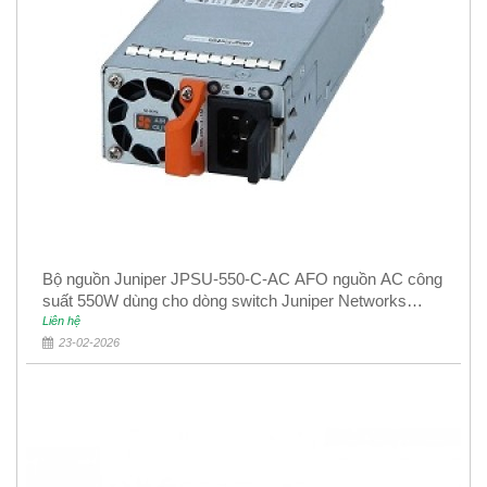
Bộ nguồn Juniper JPSU-550-C-AC AFO nguồn AC công
suất 550W dùng cho dòng switch Juniper Networks
EX4400
Liên hệ
23-02-2026