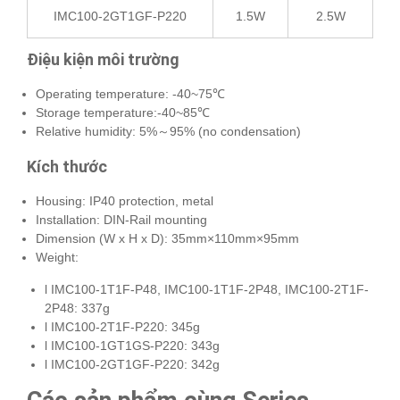
IMC100-2GT1GF-P220
1.5W
2.5W
Điệu kiện môi trường
Operating temperature: -40~75℃
Storage temperature:-40~85℃
Relative humidity: 5%～95% (no condensation)
Kích thước
Housing: IP40 protection, metal
Installation: DIN-Rail mounting
Dimension (W x H x D): 35mm×110mm×95mm
Weight:
l IMC100-1T1F-P48, IMC100-1T1F-2P48, IMC100-2T1F-
2P48: 337g
l IMC100-2T1F-P220: 345g
l IMC100-1GT1GS-P220: 343g
l IMC100-2GT1GF-P220: 342g