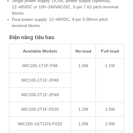
Single power supply: DC/AC power supply (optional),
12~48VDC or 100~240VAC/DC, 3-pin 7.62 pitch terminal
blocks
Dual power supply: 12~48VDC, 4-pin 5.08mm pitch
terminal blocks
Điện năng tiêu hao
Available Models
No-load
Full-load
IMC100-1T1F-P48
1.0W
1.1W
IMC100-1T1F-2P48
IMC100-2T1F-2P48
IMC100-2T1F-P220
1.2W
1.5W
IMC100-1GT1GS-P220
1.5W
2.0W