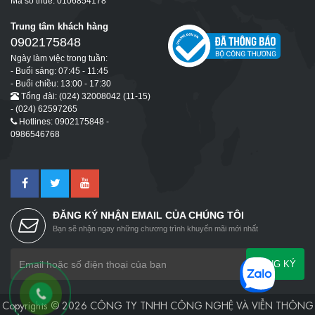
Mã số thuế: 0106854178
Trung tâm khách hàng
0902175848
Ngày làm việc trong tuần:
- Buổi sáng: 07:45 - 11:45
- Buổi chiều: 13:00 - 17:30
Tổng đài: (024) 32008042 (11-15)
- (024) 62597265
Hotlines: 0902175848 -
0986546768
ĐĂNG KÝ NHẬN EMAIL CỦA CHÚNG TÔI
Bạn sẽ nhận ngay những chương trình khuyến mãi mới nhất
ĐĂNG KÝ
Copyrights © 2026 CÔNG TY TNHH CÔNG NGHỆ VÀ VIỄN THÔNG