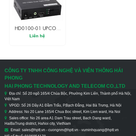
HD0100-01 UPCOM
Bộ Chuyển Đổi HDMI
Liên hệ
Sang Quang Với 1
Cổng Hồng Ngoại,
155M, Compressed
CÔNG TY TNHH CÔNG NGHỆ VÀ VIỄN THÔNG HẢI
PHONG
HAI PHONG TECHNOLOGY AND TELECOM CO.,LTD
Địa chỉ: Số 20 ngõ 165/4 Chùa Bộc, Phường Kim Liên, Thành phố Hà Nội,
Việt Nam
VPGD: Số 26 Dãy A1 Đầm Trấu, P.Bạch Đằng, Hai Bà Trưng, Hà Nội
Address: No 20 Lane 165/4 Chua Boc street, Kim Lien ward, Ha Noi
Sales office: No 26 area A1 Dam Trau street, Bach Dang ward,
HaiBaTrung district, HaNoi city, VietNam
Email: sales@hptt.vn - cuongnm@hptt.vn - vuminhquang@hptt.vn