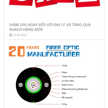
GIẢM 15% NGAY ĐỐI VỚI ĐẠI LÝ VÀ TẶNG QUÀ
KHÁCH HÀNG MỚI!
12-06-2023