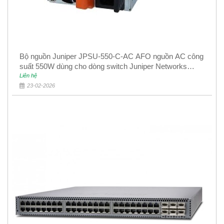
Bộ nguồn Juniper JPSU-550-C-AC AFO nguồn AC công
suất 550W dùng cho dòng switch Juniper Networks
EX4400
Liên hệ
23-02-2026