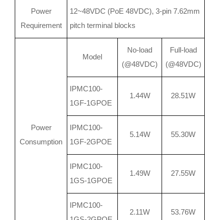
Power
12~48VDC (PoE 48VDC), 3-pin 7.62mm
Requirement
pitch terminal blocks
No-load
Full-load
Model
(@48VDC)
(@48VDC)
IPMC100-
1.44W
28.51W
1GF-1GPOE
Power
IPMC100-
5.14W
55.30W
Consumption
1GF-2GPOE
IPMC100-
1.49W
27.55W
1GS-1GPOE
IPMC100-
2.11W
53.76W
1GS-2GPOE