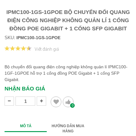
IPMC100-1GS-1GPOE BỘ CHUYỂN ĐỔI QUANG
ĐIỆN CÔNG NGHIỆP KHÔNG QUẢN LÍ 1 CỔNG
ĐỒNG POE GIGABIT + 1 CỔNG SFP GIGABIT
SKU:
IPMC100-1GS-1GPOE
Viết đánh giá
Bộ chuyển đổi quang điện công nghiệp không quản lí IPMC100-
1GF-1GPOE hỗ trợ 1 cổng đồng POE Gigabit + 1 cổng SFP
Gigabit.
NHẬN BÁO GIÁ
0
MÔ TẢ
HƯỚNG DẪN MUA
HÀNG