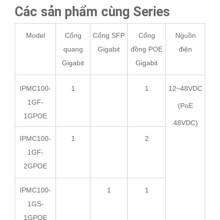
Các sản phẩm cùng Series
Model
Cổng
Cổng SFP
Cổng
Nguồn
quang
Gigabit
đồng POE
điện
Gigabit
Gigabit
IPMC100-
1
1
12~48VDC
1GF-
(PoE
1GPOE
48VDC)
IPMC100-
1
2
1GF-
2GPOE
IPMC100-
1
1
1GS-
1GPOE