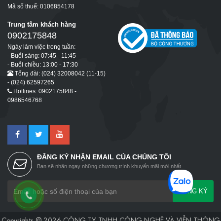
Mã số thuế: 0106854178
Trung tâm khách hàng
0902175848
Ngày làm việc trong tuần:
- Buổi sáng: 07:45 - 11:45
- Buổi chiều: 13:00 - 17:30
Tổng đài: (024) 32008042 (11-15)
- (024) 62597265
Hotlines: 0902175848 -
0986546768
ĐĂNG KÝ NHẬN EMAIL CỦA CHÚNG TÔI
Bạn sẽ nhận ngay những chương trình khuyến mãi mới nhất
ĐĂNG KÝ
Copyrights © 2026 CÔNG TY TNHH CÔNG NGHỆ VÀ VIỄN THÔNG