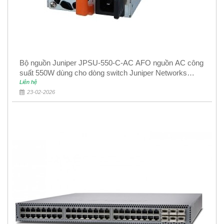
Bộ nguồn Juniper JPSU-550-C-AC AFO nguồn AC công
suất 550W dùng cho dòng switch Juniper Networks
EX4400
Liên hệ
23-02-2026