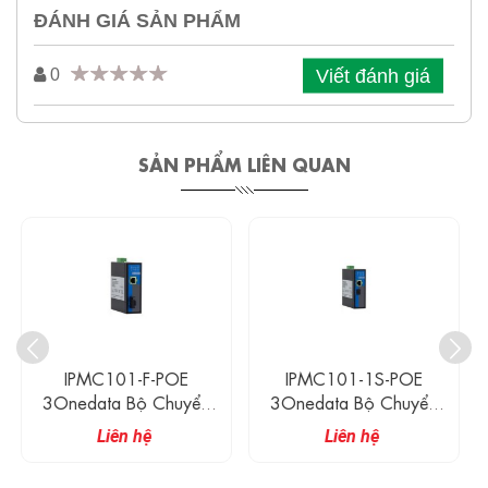
ĐÁNH GIÁ SẢN PHẨM
Viết đánh giá
0
SẢN PHẨM LIÊN QUAN
IPMC101-1S-POE
IPMC100-1GF-1GPOE
3Onedata Bộ Chuyển
Bộ Chuyển Đổi Quang
Đổi Quang Điện Công
Điện Công Nghiệp
Liên hệ
Liên hệ
Nghiệp Không Quản Lí 1
Không Quản Lí 1 Cổng
Cổng Ethernet POE + 1
Đồng POE Gigabit + 1