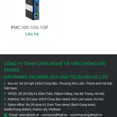
IPMC100-1GS-1GPOE
Bộ Chuyển Đổi Quang
Liên hệ
Điện Công Nghiệp
Không Quản Lí 1 Cổng
Đồng POE Gigabit + 1
Cổng SFP Gigabit
CÔNG TY TNHH CÔNG NGHỆ VÀ VIỄN THÔNG HẢI
PHONG
HAI PHONG TECHNOLOGY AND TELECOM CO.,LTD
Địa chỉ: Số 20 ngõ 165/4 Chùa Bộc, Phường Kim Liên, Thành phố Hà Nội,
Việt Nam
VPGD: Số 26 Dãy A1 Đầm Trấu, P.Bạch Đằng, Hai Bà Trưng, Hà Nội
Address: No 20 Lane 165/4 Chua Boc street, Kim Lien ward, Ha Noi
Sales office: No 26 area A1 Dam Trau street, Bach Dang ward,
HaiBaTrung district, HaNoi city, VietNam
Email: sales@hptt.vn - cuongnm@hptt.vn - vuminhquang@hptt.vn