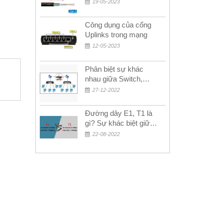
MULTIMODE CÁP
19-05-2023
QUANG
MULTIMODE 4-8-12-
Công dụng của cổng
24Fo SỢI OM1-OM2-
Uplinks trong mạng
OM3 Siêu Rẻ 5k
12-05-2023
Phân biệt sự khác
nhau giữa Switch,
Router và Hub
27-12-2022
Đường dây E1, T1 là
gì? Sự khác biệt giữa
E1 và T1
22-08-2022