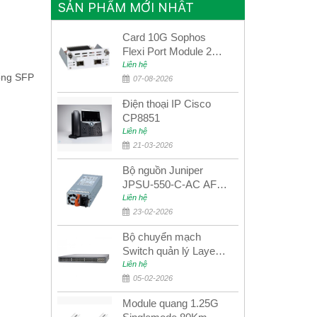
SẢN PHẨM MỚI NHẤT
Card 10G Sophos
Flexi Port Module 2
port 10GbE SFP+
Liên hệ
ổng SFP
SGMOD2F2PUR
07-08-2026
2port 10GbE SFP+
Điện thoại IP Cisco
CP8851
Liên hệ
21-03-2026
Bộ nguồn Juniper
JPSU-550-C-AC AFO
nguồn AC công suất
Liên hệ
550W dùng cho dòng
23-02-2026
switch Juniper
Bộ chuyển mạch
Networks EX4400
Switch quản lý Layer 3
Juniper QFX5100-48S
Liên hệ
05-02-2026
Module quang 1.25G