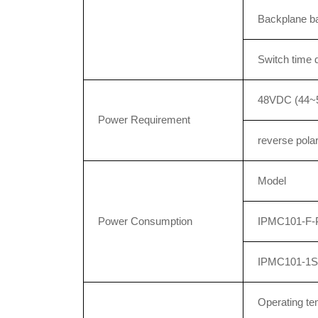
Backplane b
Switch time 
48VDC (44~5
Power Requirement
reverse polar
Model
Power Consumption
IPMC101-F
IPMC101-1
Operating t