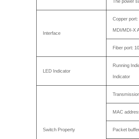
The power sup
Copper port:
MDI/MDI-X A
Interface
Fiber port: 
Running Indic
LED Indicator
Indicator
Transmission
MAC addres
Switch Property
Packet buffer