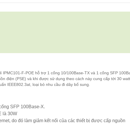
 lí IPMC101-F-POE hỗ trợ 1 cổng 10/100Base-TX và 1 cổng SFP 100B
guồn điện (PSE) và khi được sử dụng theo cách này cung cấp tới 30 wat
uẩn IEEE802.3at, loại bỏ nhu cầu đi dây bổ sung.
1 cổng SFP 100Base-X.
oE là 30W
ernet, do đó làm giảm kết nối của các thiết bị được cấp nguồn