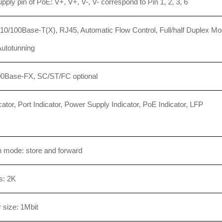
ply pin of PoE: V+, V+, V-, V- correspond to Pin 1, 2, 3, 6
 10/100Base-T(X), RJ45, Automatic Flow Control, Full/half Duplex Mo
utotunning
100Base-FX, SC/ST/FC optional
ator, Port Indicator, Power Supply Indicator, PoE Indicator, LFP
 mode: store and forward
s: 2K
 size: 1Mbit