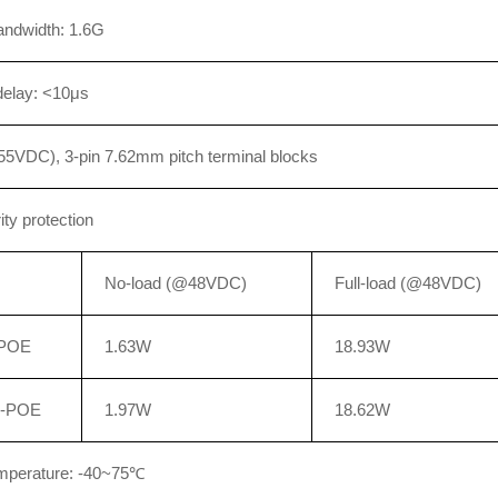
andwidth: 1.6G
delay: <10μs
5VDC), 3-pin 7.62mm pitch terminal blocks
ity protection
No-load (@48VDC)
Full-load (@48VDC)
-POE
1.63W
18.93W
S-POE
1.97W
18.62W
emperature: -40~75℃