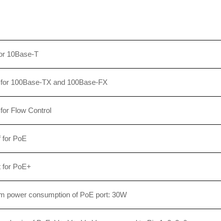
for 10Base-T
 for 100Base-TX and 100Base-FX
for Flow Control
 for PoE
 for PoE+
 power consumption of PoE port: 30W