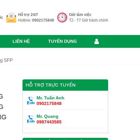
Hỗ trợ 24/7
Giờ làm việc
ốc
Hotline:
0902175848
T2 - T7 Giờ hành chính
LIÊN HỆ
TUYỂN DỤNG
ng SFP
HỖ TRỢ TRỰC TUYẾN
G
Mr. Tuấn Anh
0902175848
G
NG
Mr. Quang
0987443585