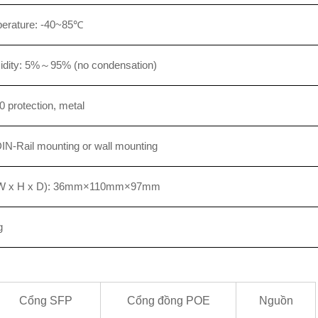
perature: -40~85℃
midity: 5%～95% (no condensation)
0 protection, metal
 DIN-Rail mounting or wall mounting
(W x H x D): 36mm×110mm×97mm
g
Cổng SFP
Cổng đồng POE
Nguồn