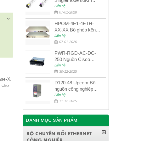
Singlemode 80Km
UPCOM MWS-12-45-
Liên hệ
80AD/MWS-12-54-
07-01-2026
80BD
HPOM-4E1-4ETH-
XX-XX Bộ ghép kênh
quang quản lý SDH
Liên hệ
4E1+4ETH+RS232
07-01-2026
PWR-RGD-AC-DC-
250 Nguồn Cisco
Industrial 250W
Liên hệ
PoE/PoE+
30-12-2025
ase-X.
D120-48 Upcom Bộ
t cho
nguồn công nghiệp
đầu ra đơn 120W
Liên hệ
48VDC
11-12-2025
DANH MỤC SẢN PHẨM
BỘ CHUYỂN ĐỔI ETHERNET
CÔNG NGHIỆP