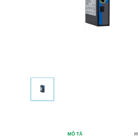
MÔ TẢ
H