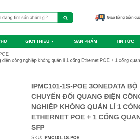
Giao hàng toàn qu
CHỦ
GIỚI THIỆU
SẢN PHẨM
TIN TỨC
 POE
iện công nghiệp không quản lí 1 cổng Ethernet POE + 1 cổng qua
IPMC101-1S-POE 3ONEDATA BỘ
CHUYỂN ĐỔI QUANG ĐIỆN CÔN
NGHIỆP KHÔNG QUẢN LÍ 1 CỔN
ETHERNET POE + 1 CỔNG QUA
SFP
SKU:
IPMC101-1S-POE