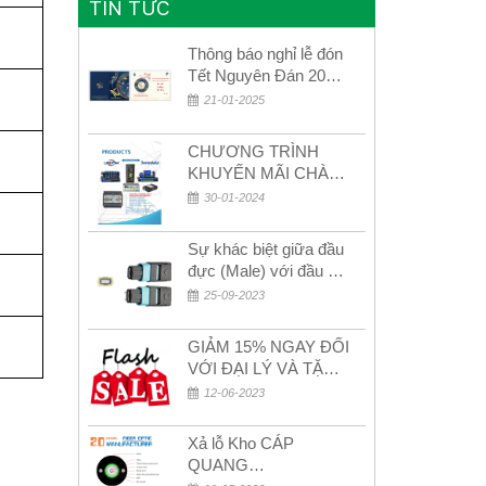
TIN TỨC
Thông báo nghỉ lễ đón
Tết Nguyên Đán 2026
– Xuân Bính Ngọ!
21-01-2025
CHƯƠNG TRÌNH
KHUYẾN MÃI CHÀO
MỪNG NĂM MỚI
30-01-2024
2024
Sự khác biệt giữa đầu
đực (Male) với đầu cái
(Female) trong bộ đầu
25-09-2023
nối MPO
GIẢM 15% NGAY ĐỐI
VỚI ĐẠI LÝ VÀ TẶNG
QUÀ KHÁCH HÀNG
12-06-2023
MỚI!
Xả lỗ Kho CÁP
QUANG