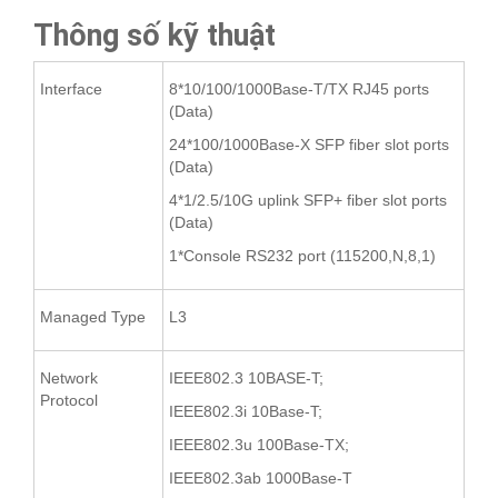
Thông số kỹ thuật
Interface
8*10/100/1000Base-T/TX RJ45 ports
(Data)
24*100/1000Base-X SFP fiber slot ports
(Data)
4*1/2.5/10G uplink SFP+ fiber slot ports
(Data)
1*Console RS232 port (115200,N,8,1)
Managed Type
L3
Network
IEEE802.3 10BASE-T;
Protocol
IEEE802.3i 10Base-T;
IEEE802.3u 100Base-TX;
IEEE802.3ab 1000Base-T