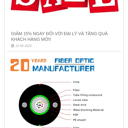
GIẢM 15% NGAY ĐỐI VỚI ĐẠI LÝ VÀ TẶNG QUÀ
KHÁCH HÀNG MỚI!
12-06-2023