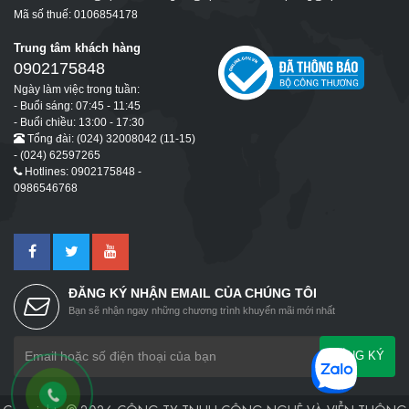
Mã số thuế: 0106854178
Trung tâm khách hàng
0902175848
Ngày làm việc trong tuần:
- Buổi sáng: 07:45 - 11:45
- Buổi chiều: 13:00 - 17:30
Tổng đài: (024) 32008042 (11-15)
- (024) 62597265
Hotlines: 0902175848 -
0986546768
ĐĂNG KÝ NHẬN EMAIL CỦA CHÚNG TÔI
Bạn sẽ nhận ngay những chương trình khuyến mãi mới nhất
ĐĂNG KÝ
Copyrights © 2026 CÔNG TY TNHH CÔNG NGHỆ VÀ VIỄN THÔNG