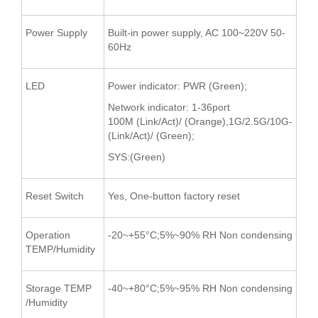
Power Supply
Built-in power supply, AC 100~220V 50-
60Hz
LED
Power indicator: PWR (Green);
Network indicator: 1-36port
100M (Link/Act)/ (Orange),1G/2.5G/10G-
(Link/Act)/ (Green);
SYS:(Green)
Reset Switch
Yes, One-button factory reset
Operation
-20~+55°C;5%~90% RH Non condensing
TEMP/Humidity
Storage TEMP
-40~+80°C;5%~95% RH Non condensing
/Humidity