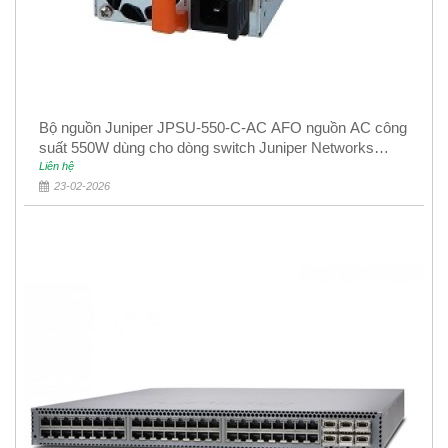
Bộ nguồn Juniper JPSU-550-C-AC AFO nguồn AC công
suất 550W dùng cho dòng switch Juniper Networks
EX4400
Liên hệ
23-02-2026