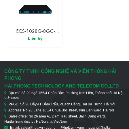
ECS-1028G-8GC-
24GS Upcom Switch
Liên hệ
Công Nghiệp Layer 3
Có Quản Lí 8 Cổng
Ethernet 1G, 24 Cổng
SFP 1G, 4 Cổng SFP+
10G
CÔNG TY TNHH CÔNG NGHỆ VÀ VIỄN THÔNG HẢI
PHONG
HAI PHONG TECHNOLOGY AND TELECOM CO.,LTD
Địa chỉ: Số 20 ngõ 165/4 Chùa Bộc, Phường Kim Liên, Thành phố Hà Nội,
Việt Nam
VPGD: Số 26 Dãy A1 Đầm Trấu, P.Bạch Đằng, Hai Bà Trưng, Hà Nội
Address: No 20 Lane 165/4 Chua Boc street, Kim Lien ward, Ha Noi
Sales office: No 26 area A1 Dam Trau street, Bach Dang ward,
HaiBaTrung district, HaNoi city, VietNam
Email: sales@hptt.vn - cuongnm@hptt.vn - vuminhquang@hptt.vn