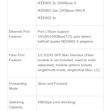
IEEE802.3z 1000Base-X
IEEE802.3ae 10GBase-SR/LR
IEEE802.3x
Ethernet Port
Port 1-8can support
Feature
10/100/1000BaseT(X) auto detect,
full/half duplex MDI/MDI-X adaptive
Fiber Port
1/2.5/10G SFP fiber interface (Fiber
Feature
module is not included, need to order
separately, module options include
single/multi-mode, single/dual fiber, LC)
Forwarding
Store and Forward
Mode
Switching
598Gbps (non-blocking)
Capacity