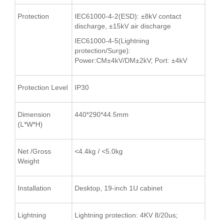
Protection
IEC61000-4-2(ESD): ±8kV contact
discharge, ±15kV air discharge
IEC61000-4-5(Lightning
protection/Surge):
Power:CM±4kV/DM±2kV; Port: ±4kV
Protection Level
IP30
Dimension
440*290*44.5mm
(L*W*H)
Net /Gross
<4.4kg / <5.0kg
Weight
Installation
Desktop, 19-inch 1U cabinet
Lightning
Lightning protection: 4KV 8/20us;