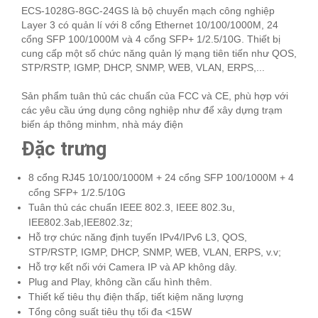
ECS-1028G-8GC-24GS là bộ chuyển mạch công nghiệp
Layer 3 có quản lí với 8 cổng Ethernet 10/100/1000M, 24
cổng SFP 100/1000M và 4 cổng SFP+ 1/2.5/10G. Thiết bị
cung cấp một số chức năng quản lý mạng tiên tiến như QOS,
STP/RSTP, IGMP, DHCP, SNMP, WEB, VLAN, ERPS,...
Sản phẩm tuân thủ các chuẩn của FCC và CE, phù hợp với
các yêu cầu ứng dụng công nghiệp như để xây dựng trạm
biến áp thông minhm, nhà máy điện
Đặc trưng
8 cổng RJ45 10/100/1000M + 24 cổng SFP 100/1000M + 4
cổng SFP+ 1/2.5/10G
Tuân thủ các chuẩn IEEE 802.3, IEEE 802.3u,
IEE802.3ab,IEE802.3z;
Hỗ trợ chức năng định tuyến IPv4/IPv6 L3, QOS,
STP/RSTP, IGMP, DHCP, SNMP, WEB, VLAN, ERPS, v.v;
Hỗ trợ kết nối với Camera IP và AP không dây.
Plug and Play, không cần cấu hình thêm.
Thiết kế tiêu thụ điện thấp, tiết kiệm năng lượng
Tổng công suất tiêu thụ tối đa <15W