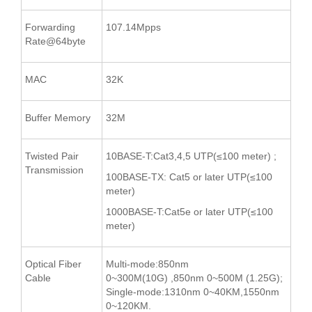
Forwarding
107.14Mpps
Rate@64byte
MAC
32K
Buffer Memory
32M
Twisted Pair
10BASE-T:Cat3,4,5 UTP(≤100 meter) ;
Transmission
100BASE-TX: Cat5 or later UTP(≤100
meter)
1000BASE-T:Cat5e or later UTP(≤100
meter)
Optical Fiber
Multi-mode:850nm
Cable
0~300M(10G) ,850nm 0~500M (1.25G);
Single-mode:1310nm 0~40KM,1550nm
0~120KM.