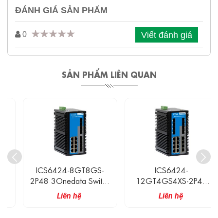
ĐÁNH GIÁ SẢN PHẨM
Viết đánh giá
0
SẢN PHẨM LIÊN QUAN
ICS6424-8GT8GS-
ICS6424-
2P48 3Onedata Switch
12GT4GS4XS-2P48
Công Nghiệp 8 Cổng
3Onedata Switch Công
Liên hệ
Liên hệ
Ethernet Gigabit, 8 Cổng
Nghiệp 12 Cổng
SFP Gigabit
Ethernet Gigabit, 4 Cổng