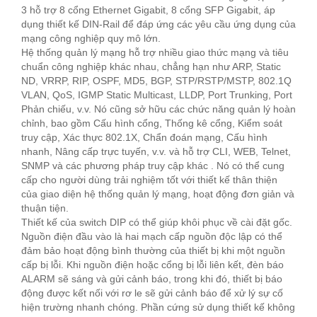
3 hỗ trợ 8 cổng Ethernet Gigabit, 8 cổng SFP Gigabit, áp
dụng thiết kế DIN-Rail để đáp ứng các yêu cầu ứng dụng của
mạng công nghiệp quy mô lớn.
Hệ thống quản lý mạng hỗ trợ nhiều giao thức mạng và tiêu
chuẩn công nghiệp khác nhau, chẳng hạn như ARP, Static
ND, VRRP, RIP, OSPF, MD5, BGP, STP/RSTP/MSTP, 802.1Q
VLAN, QoS, IGMP Static Multicast, LLDP, Port Trunking, Port
Phản chiếu, v.v. Nó cũng sở hữu các chức năng quản lý hoàn
chỉnh, bao gồm Cấu hình cổng, Thống kê cổng, Kiểm soát
truy cập, Xác thực 802.1X, Chẩn đoán mạng, Cấu hình
nhanh, Nâng cấp trực tuyến, v.v. và hỗ trợ CLI, WEB, Telnet,
SNMP và các phương pháp truy cập khác . Nó có thể cung
cấp cho người dùng trải nghiệm tốt với thiết kế thân thiện
của giao diện hệ thống quản lý mạng, hoạt động đơn giản và
thuận tiện.
Thiết kế của switch DIP có thể giúp khôi phục về cài đặt gốc.
Nguồn điện đầu vào là hai mạch cấp nguồn độc lập có thể
đảm bảo hoạt động bình thường của thiết bị khi một nguồn
cấp bị lỗi. Khi nguồn điện hoặc cổng bị lỗi liên kết, đèn báo
ALARM sẽ sáng và gửi cảnh báo, trong khi đó, thiết bị báo
động được kết nối với rơ le sẽ gửi cảnh báo để xử lý sự cố
hiện trường nhanh chóng. Phần cứng sử dụng thiết kế không