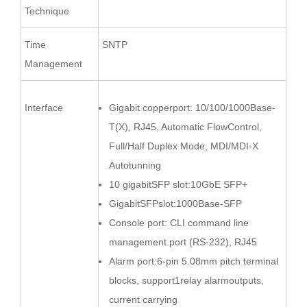
Technique
Time
SNTP
Management
Interface
Gigabit copperport: 10/100/1000Base-
T(X), RJ45, Automatic FlowControl,
Full/Half Duplex Mode, MDI/MDI-X
Autotunning
10 gigabitSFP slot:10GbE SFP+
GigabitSFPslot:1000Base-SFP
Console port: CLI command line
management port (RS-232), RJ45
Alarm port:6-pin 5.08mm pitch terminal
blocks, support1relay alarmoutputs,
current carrying