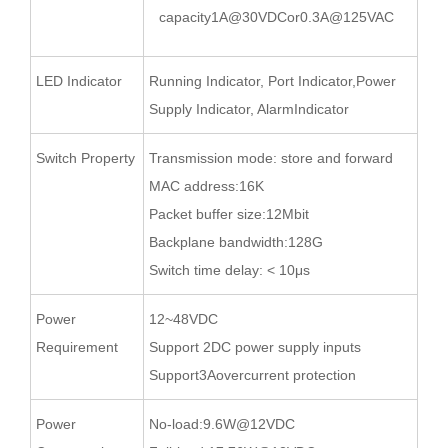
capacity1A@30VDCor0.3A@125VAC
LED Indicator
Running Indicator, Port Indicator,Power
Supply Indicator, AlarmIndicator
Switch Property
Transmission mode: store and forward
MAC address:16K
Packet buffer size:12Mbit
Backplane bandwidth:128G
Switch time delay: < 10μs
Power
12~48VDC
Requirement
Support 2DC power supply inputs
Support3Aovercurrent protection
Power
No-load:9.6W@12VDC