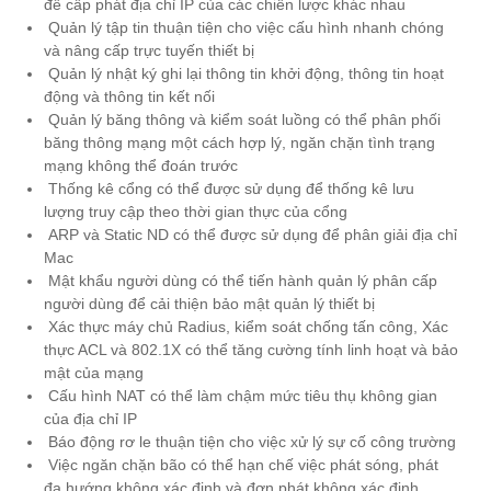
để cấp phát địa chỉ IP của các chiến lược khác nhau
Quản lý tập tin thuận tiện cho việc cấu hình nhanh chóng
và nâng cấp trực tuyến thiết bị
Quản lý nhật ký ghi lại thông tin khởi động, thông tin hoạt
động và thông tin kết nối
Quản lý băng thông và kiểm soát luồng có thể phân phối
băng thông mạng một cách hợp lý, ngăn chặn tình trạng
mạng không thể đoán trước
Thống kê cổng có thể được sử dụng để thống kê lưu
lượng truy cập theo thời gian thực của cổng
ARP và Static ND có thể được sử dụng để phân giải địa chỉ
Mac
Mật khẩu người dùng có thể tiến hành quản lý phân cấp
người dùng để cải thiện bảo mật quản lý thiết bị
Xác thực máy chủ Radius, kiểm soát chống tấn công, Xác
thực ACL và 802.1X có thể tăng cường tính linh hoạt và bảo
mật của mạng
Cấu hình NAT có thể làm chậm mức tiêu thụ không gian
của địa chỉ IP
Báo động rơ le thuận tiện cho việc xử lý sự cố công trường
Việc ngăn chặn bão có thể hạn chế việc phát sóng, phát
đa hướng không xác định và đơn phát không xác định