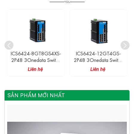
ICS6424-8GT8GS4XS-
ICS6424-12GT4GS-
2P48 3Onedata Switch
2P48 3Onedata Switch
Công Nghiệp 8 Cổng
Công Nghiệp 12 Cổng
Liên hệ
Liên hệ
Ethernet Gigabit, 8 Cổng
Ethernet Gigabit, 4 Cổng
SFP Gigabit, 4 Cổng SFP
SFP Gigabit
10 Gigabit
SẢN PHẨM MỚI NHẤT