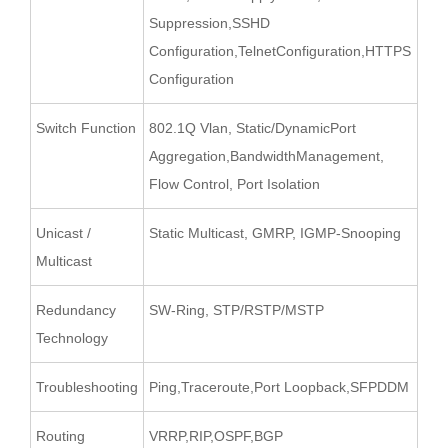
Suppression,SSHD
Configuration,TelnetConfiguration,HTTPS
Configuration
Switch Function
802.1Q Vlan, Static/DynamicPort
Aggregation,BandwidthManagement,
Flow Control, Port Isolation
Unicast /
Static Multicast, GMRP, IGMP-Snooping
Multicast
Redundancy
SW-Ring, STP/RSTP/MSTP
Technology
Troubleshooting
Ping,Traceroute,Port Loopback,SFPDDM
Routing
VRRP,RIP,OSPF,BGP