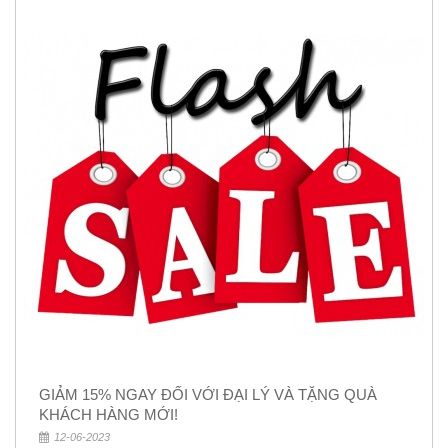
GIẢM 15% NGAY ĐỐI VỚI ĐẠI LÝ VÀ TẶNG QUÀ
KHÁCH HÀNG MỚI!
12-06-2023