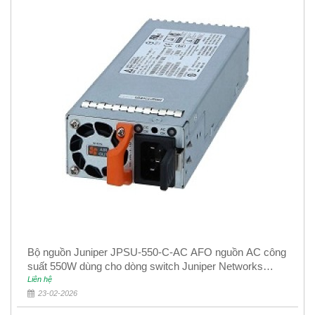
Bộ nguồn Juniper JPSU-550-C-AC AFO nguồn AC công
suất 550W dùng cho dòng switch Juniper Networks
EX4400
Liên hệ
23-02-2026