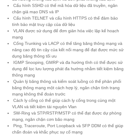
Cấu hình SSHD có thể mã hóa dữ liệu đã truyền, ngăn
chặn giả mạo DNS và IP
Cấu hình TELNET và cấu hình HTTPS có thể đảm bảo
tính bảo mật truy cập của dữ liệu
VLAN được sử dụng để đơn giản hóa việc lập kế hoạch
mạng
Cổng Trunking và LACP có thể tăng băng thông mạng và
nâng cao độ tin cậy của kết nối mạng để đạt được mức sử
dụng băng thông tối ưu
IGMP Snooping, GMRP và đa hướng tĩnh có thể được sử
dụng để lọc lưu lượng phát đa hướng nhằm tiết kiệm băng
thông mạng
Quản lý băng thông và kiểm soát luồng có thể phân phối
băng thông mạng một cách hợp lý, ngăn chặn tình trạng
mạng không thể đoán trước
Cách ly cổng có thể giúp cách ly cổng trong cùng một
VLAN và tiết kiệm tài nguyên Vlan
SW-Ring và STP/RSTP/MSTP có thể đạt được dự phòng
mạng, ngăn chặn cơn bão mạng
Ping, Traceroute, Port Loopback và SFP DDM có thể giúp
chẩn đoán và khắc phục sự cố mạng