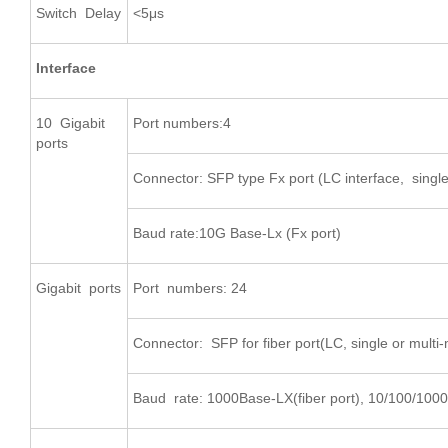
Switch Delay
<5μs
Interface
10 Gigabit
Port numbers:4
ports
Connector: SFP type Fx port (LC interface, singl
Baud rate:10G Base-Lx (Fx port)
Gigabit ports
Port numbers: 24
Connector: SFP for fiber port(LC, single or multi
Baud rate: 1000Base-LX(fiber port), 10/100/1000