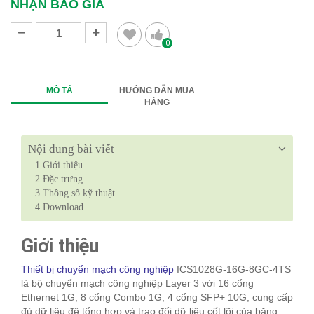
NHẬN BÁO GIÁ
0
MÔ TẢ
HƯỚNG DẪN MUA
HÀNG
Nội dung bài viết
1
Giới thiệu
2
Đặc trưng
3
Thông số kỹ thuật
4
Download
Giới thiệu
Thiết bị chuyển mạch công nghiệp
ICS1028G-16G-8GC-4TS
là bộ chuyển mạch công nghiệp Layer 3 với 16 cổng
Ethernet 1G, 8 cổng Combo 1G, 4 cổng SFP+ 10G, cung cấp
đủ dữ liệu đê tổng hợp và trao đổi dữ liệu cốt lõi của băng