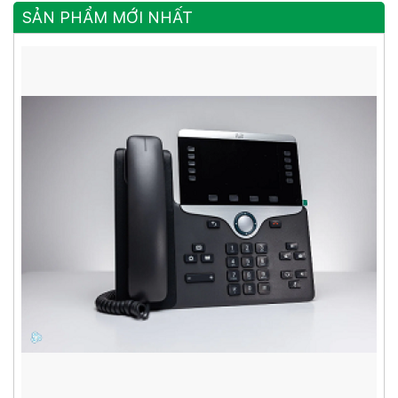
Combo + 4 Cổng
Cắm Module SFP Layer 2
SẢN PHẨM MỚI NHẤT
Quang Gigabit SFP
Tiêu Chuẩn IEC61850-3