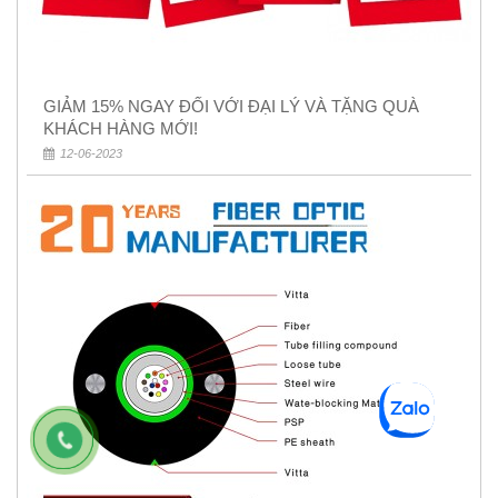
GIẢM 15% NGAY ĐỐI VỚI ĐẠI LÝ VÀ TẶNG QUÀ
KHÁCH HÀNG MỚI!
12-06-2023