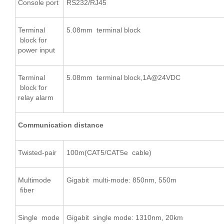
Console port
RS232/RJ45
Terminal
5.08mm terminal block
block for
power input
Terminal
5.08mm terminal block,1A@24VDC
block for
relay alarm
Communication distance
Twisted-pair
100m(CAT5/CAT5e cable)
Multimode
Gigabit multi-mode: 850nm, 550m
fiber
Single mode
Gigabit single mode: 1310nm, 20km