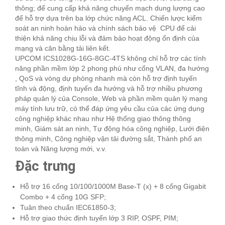
thông; để cung cấp khả năng chuyển mạch dung lượng cao
để hỗ trợ dựa trên ba lớp chức năng ACL. Chiến lược kiểm
soát an ninh hoàn hảo và chính sách bảo vệ CPU để cải
thiện khả năng chịu lỗi và đảm bảo hoạt động ổn định của
mạng và cân bằng tải liên kết.
UPCOM ICS1028G-16G-8GC-4TS không chỉ hỗ trợ các tính
năng phần mềm lớp 2 phong phú như cổng VLAN, đa hướng
, QoS và vòng dự phòng nhanh mà còn hỗ trợ định tuyến
tĩnh và động, định tuyến đa hướng và hỗ trợ nhiều phương
pháp quản lý của Console, Web và phần mềm quản lý mạng
máy tính lưu trữ, có thể đáp ứng yêu cầu của các ứng dụng
công nghiệp khác nhau như Hệ thống giao thông thông
minh, Giám sát an ninh, Tự động hóa công nghiệp, Lưới điện
thông minh, Công nghiệp vận tải đường sắt, Thành phố an
toàn và Năng lượng mới, v.v.
Đặc trưng
Hỗ trợ 16 cổng 10/100/1000M Base-T (x) + 8 cổng Gigabit
Combo + 4 cổng 10G SFP;
Tuân theo chuẩn IEC61850-3;
Hỗ trợ giao thức định tuyến lớp 3 RIP, OSPF, PIM;