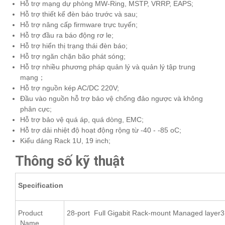
Hỗ trợ mạng dự phòng MW-Ring, MSTP, VRRP, EAPS;
Hỗ trợ thiết kế đèn báo trước và sau;
Hỗ trợ nâng cấp firmware trực tuyến;
Hỗ trợ đầu ra báo động rơ le;
Hỗ trợ hiển thị trạng thái đèn báo;
Hỗ trợ ngăn chặn bão phát sóng;
Hỗ trợ nhiều phương pháp quản lý và quản lý tập trung
mạng；
Hỗ trợ nguồn kép AC/DC 220V;
Đầu vào nguồn hỗ trợ bảo vệ chống đảo ngược và không
phân cực;
Hỗ trợ bảo vệ quá áp, quá dòng, EMC;
Hỗ trợ dải nhiệt độ hoạt động rộng từ -40 - -85 oC;
Kiểu dáng Rack 1U, 19 inch;
Thông số kỹ thuật
Specification
Product
28-port Full Gigabit Rack-mount Managed layer3 I
Name