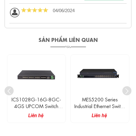
04/06/2024
SẢN PHẨM LIÊN QUAN
ICS1028G-16G-8GC-
MES5200 Series
4GS UPCOM Switch
Industrial Ethernet Switch
Công Nghiệp Layer 3,
Gắn Rack 19-Inch 1U
Liên hệ
Liên hệ
16 Cổng Ethernet
Có Quản Lý 16 Cổng
10/100/1000M + 8
Đồng Gigabit, 8 Cổng
Cổng Quang Gigabit
Quang 100M Và 4 Khe