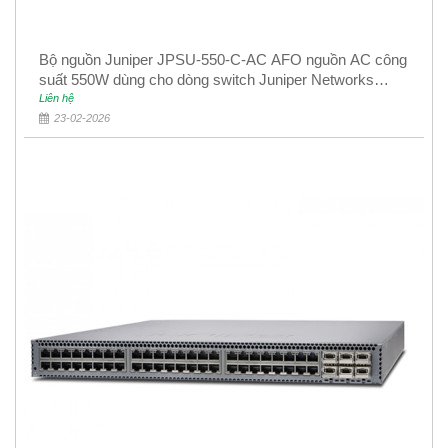
Bộ nguồn Juniper JPSU-550-C-AC AFO nguồn AC công
suất 550W dùng cho dòng switch Juniper Networks
EX4400
Liên hệ
23-02-2026