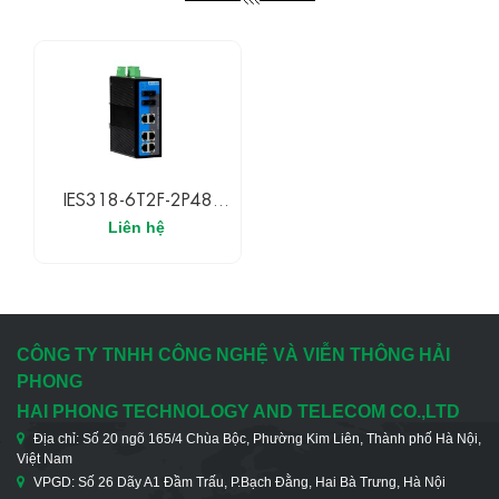
IES318-6T2F-2P48
3Onedata Switch Công
Liên hệ
Nghiệp Không Quản Lý
6 Cổng Ethernet 100M,
2 Cổng Quang 100M
CÔNG TY TNHH CÔNG NGHỆ VÀ VIỄN THÔNG HẢI
PHONG
HAI PHONG TECHNOLOGY AND TELECOM CO.,LTD
Địa chỉ: Số 20 ngõ 165/4 Chùa Bộc, Phường Kim Liên, Thành phố Hà Nội,
Việt Nam
VPGD: Số 26 Dãy A1 Đầm Trấu, P.Bạch Đằng, Hai Bà Trưng, Hà Nội