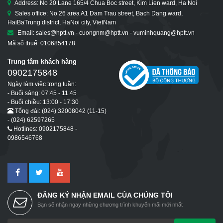
Address: No 20 Lane 165/4 Chua Boc street, Kim Lien ward, Ha Noi
Sales office: No 26 area A1 Dam Trau street, Bach Dang ward,
HaiBaTrung district, HaNoi city, VietNam
Email: sales@hptt.vn - cuongnm@hptt.vn - vuminhquang@hptt.vn
Mã số thuế: 0106854178
Trung tâm khách hàng
0902175848
Ngày làm việc trong tuần:
- Buổi sáng: 07:45 - 11:45
- Buổi chiều: 13:00 - 17:30
Tổng đài: (024) 32008042 (11-15)
- (024) 62597265
Hotlines: 0902175848 -
0986546768
ĐĂNG KÝ NHẬN EMAIL CỦA CHÚNG TÔI
Bạn sẽ nhận ngay những chương trình khuyến mãi mới nhất