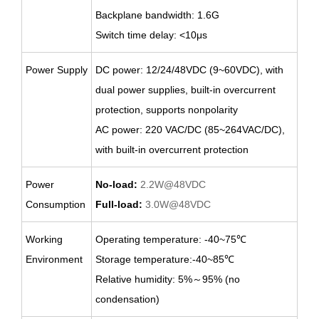
Backplane bandwidth: 1.6G
Switch time delay: <10μs
Power Supply
DC power: 12/24/48VDC (9~60VDC), with
dual power supplies, built-in overcurrent
protection, supports nonpolarity
AC power: 220 VAC/DC (85~264VAC/DC),
with built-in overcurrent protection
Power
No-load:
2.2W@48VDC
Consumption
Full-load:
3.0W@48VDC
Working
Operating temperature: -40~75
℃
Environment
Storage temperature:-40~85
℃
Relative humidity: 5%～95% (no
condensation)