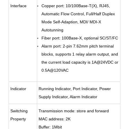
Interface
Copper port: 10/100Base-T(X), RJ45,
Automatic Flow Control, Full/Half Duplex
Mode Self-Adaption, MDI/ MDI-X
Autotunning
Fiber port: 100Base-X, optional SC/ST/FC
Alarm port: 2-pin 7.62mm pitch terminal
blocks, supports 1 relay alarm output, and
the current load capacity is 1A@24VDC or
0.5A@120VAC
Indicator
Running Indicator, Port Indicator, Power
Supply Indicator, Alarm Indicator
Switching
Transmission mode: store and forward
Property
MAC address: 2K
Buffer: 1Mbit