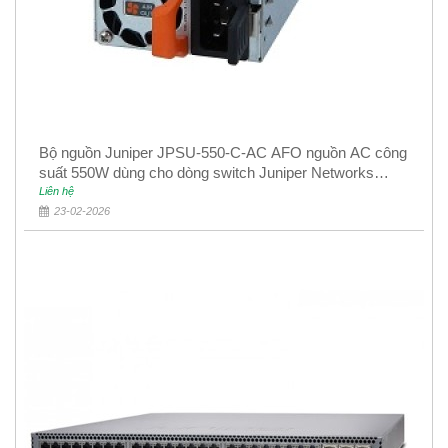
Bộ nguồn Juniper JPSU-550-C-AC AFO nguồn AC công
suất 550W dùng cho dòng switch Juniper Networks
EX4400
Liên hệ
23-02-2026