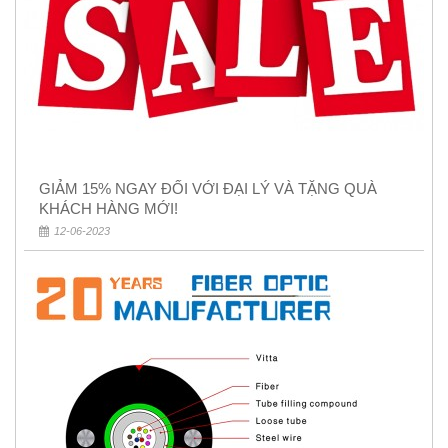
GIẢM 15% NGAY ĐỐI VỚI ĐẠI LÝ VÀ TẶNG QUÀ
KHÁCH HÀNG MỚI!
12-06-2023