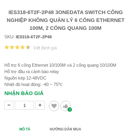
IES318-6T2F-2P48 3ONEDATA SWITCH CÔNG
NGHIỆP KHÔNG QUẢN LÝ 6 CỔNG ETHERNET
100M, 2 CỔNG QUANG 100M
SKU:
IES318-6T2F-2P48
Viết đánh giá
Hỗ trợ 6 cổng Ethernet 10/100M và 2 cổng quang 10/100M
Hỗ trợ đầu ra cảnh báo relay
Nguồn kép 12-48VDC
Nhiệt độ hoạt động: -40 ~ 75℃
NHẬN BÁO GIÁ
0
MÔ TẢ
HƯỚNG DẪN MUA