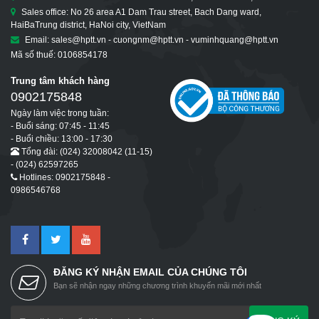
Sales office: No 26 area A1 Dam Trau street, Bach Dang ward,
HaiBaTrung district, HaNoi city, VietNam
Email: sales@hptt.vn - cuongnm@hptt.vn - vuminhquang@hptt.vn
Mã số thuế: 0106854178
Trung tâm khách hàng
0902175848
Ngày làm việc trong tuần:
- Buổi sáng: 07:45 - 11:45
- Buổi chiều: 13:00 - 17:30
Tổng đài: (024) 32008042 (11-15)
- (024) 62597265
Hotlines: 0902175848 -
0986546768
ĐĂNG KÝ NHẬN EMAIL CỦA CHÚNG TÔI
Bạn sẽ nhận ngay những chương trình khuyến mãi mới nhất