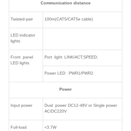
Communication distance
Twisted-pair
100m(CAT5/CAT5e cable)
LED indicator
lights
Front panel
Port light: LINK/ACT;SPEED;
LED lights
Power LED: PWR1/PWR2
Power
Input power
Dual power DC12-48V or Single power
AC/DC220V
Full-load
<3.7W