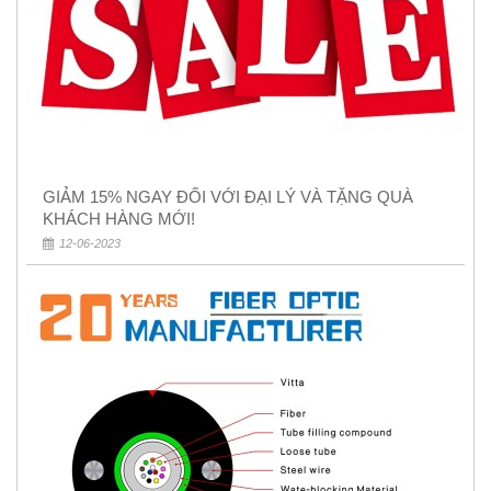
GIẢM 15% NGAY ĐỐI VỚI ĐẠI LÝ VÀ TẶNG QUÀ
KHÁCH HÀNG MỚI!
12-06-2023