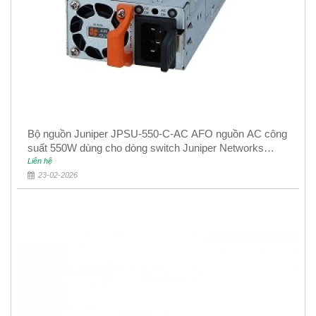
Bộ nguồn Juniper JPSU-550-C-AC AFO nguồn AC công
suất 550W dùng cho dòng switch Juniper Networks
EX4400
Liên hệ
23-02-2026