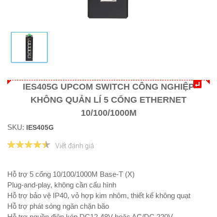
IES405G UPCOM SWITCH CÔNG NGHIỆP
KHÔNG QUẢN LÍ 5 CỔNG ETHERNET
10/100/1000M
SKU:
IES405G
Viết đánh giá
Hỗ trợ 5 cổng 10/100/1000M Base-T (X)
Plug-and-play, không cần cấu hình
Hỗ trợ bảo vệ IP40, vỏ hợp kim nhôm, thiết kế không quạt
Hỗ trợ phát sóng ngăn chặn bão
Hỗ trợ nguồn điện kép DC12-48V hoặc AC/DC 220V