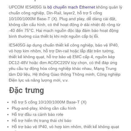
UPCOM IES405G là
bộ chuyển mạch Ethernet
không quản lý
chuẩn công nghiệp, Din-Rail, layer2, hỗ trợ 5 cổng
10/100/1000M Base-T (X). Plug and play, dễ dàng cài đặt,
không cần cấu hình, có thể hoạt động ở dải nhiệt độ rộng từ
-40 đến 75°C. Hai mạch nguồn độc lập đảm bảo hoạt động
bình thường của thiết bị khi một nguồn cấp bị lỗi.
IES405G áp dụng chuẩn thiết kế công nghiệp, bảo vệ IP40,
vỏ hợp kim nhôm, hỗ trợ Din-rail hoặc lắp đặt trên tường,
thiết kế không quạt, hỗ trợ bảo vệ EMC cấp 4, nguồn kép
DC12-48V hoặc đơn AC/DC220V tùy chọn, có thể đáp ứng
yêu cầu tự động hóa công nghiệp khác nhau, Mạng Trung
tâm Dữ liệu, Hệ thống Giao thông Thông minh, Công nghiệp
Điện lực và năng lượng mới, v.v.
Đặc trưng
Hỗ trợ 5 cổng 10/100/1000M Base-T (X)
Plug-and-play, không cần cấu hình
Hỗ trợ đầu ra cảnh báo rơle
Hỗ trợ hiển thị trạng thái chỉ báo
Hỗ trợ bảo vệ IP40, vỏ hợp kim nhôm, thiết kế không quạt