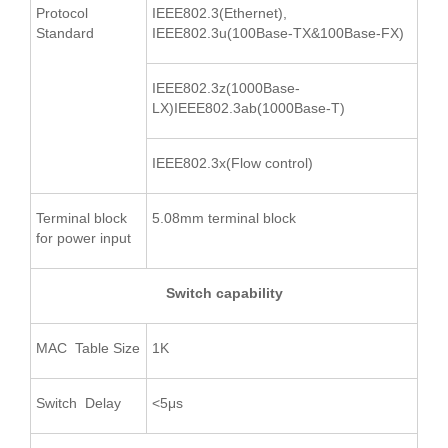
Protocol
IEEE802.3(Ethernet),
Standard
IEEE802.3u(100Base-TX&100Base-FX)
IEEE802.3z(1000Base-
LX)IEEE802.3ab(1000Base-T)
IEEE802.3x(Flow control)
Terminal block
5.08mm terminal block
for power input
Switch capability
MAC Table Size
1K
Switch Delay
<5μs