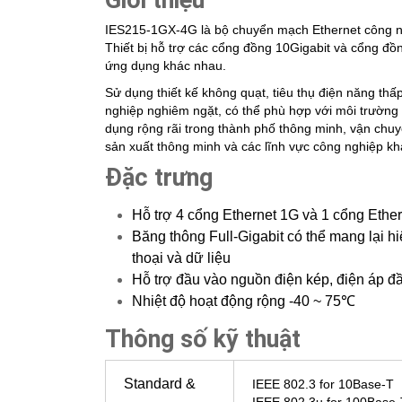
IES215-1GX-4G là bộ chuyển mạch Ethernet công ng
Thiết bị hỗ trợ các cổng đồng 10Gigabit và cổng đồn
ứng dụng khác nhau.
Sử dụng thiết kế không quạt, tiêu thụ điện năng thấ
nghiệp nghiêm ngặt, có thể phù hợp với môi trường
dụng rộng rãi trong thành phố thông minh, vận chu
sản xuất thông minh và các lĩnh vực công nghiệp kh
Đặc trưng
Hỗ trợ 4 cổng Ethernet 1G và 1 cổng Ethe
Băng thông Full-Gigabit có thể mang lại h
thoại và dữ liệu
Hỗ trợ đầu vào nguồn điện kép, điện áp 
Nhiệt độ hoạt động rộng -40 ~ 75℃
Thông số kỹ thuật
Standard &
IEEE 802.3 for 10Base-T
IEEE 802.3u for 100Base