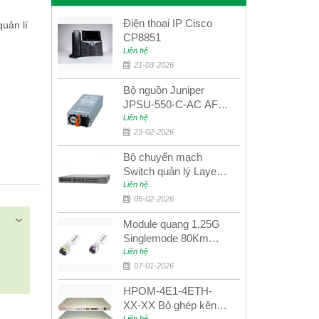
Điện thoại IP Cisco
uản lí
CP8851
Liên hệ
21-03-2026
Bộ nguồn Juniper
JPSU-550-C-AC AFO
nguồn AC công suất
Liên hệ
550W dùng cho dòng
23-02-2026
switch Juniper
Bộ chuyển mạch
Networks EX4400
Switch quản lý Layer 3
Juniper QFX5100-48S
Liên hệ
05-02-2026
Module quang 1.25G
Singlemode 80Km
UPCOM MWS-12-45-
Liên hệ
80AD/MWS-12-54-
07-01-2026
80BD
HPOM-4E1-4ETH-
XX-XX Bộ ghép kênh
Liên hệ