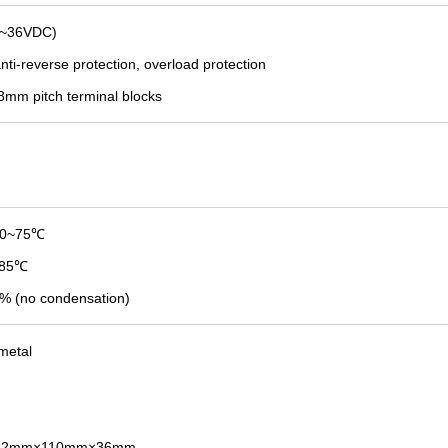
2~36VDC)
nti-reverse protection, overload protection
08mm pitch terminal blocks
40~75
℃
~85
℃
% (no condensation)
metal
: 162mm×110mm×36mm