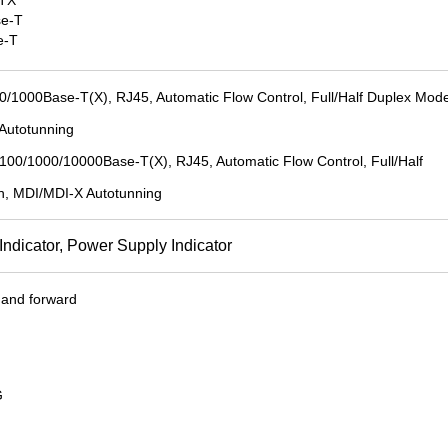
se-T
e-T
00/1000Base-T(X), RJ45, Automatic Flow Control, Full/Half Duplex Mod
 Autotunning
/100/1000/10000Base-T(X), RJ45, Automatic Flow Control, Full/Half
n, MDI/MDI-X Autotunning
 Indicator, Power Supply Indicator
 and forward
G