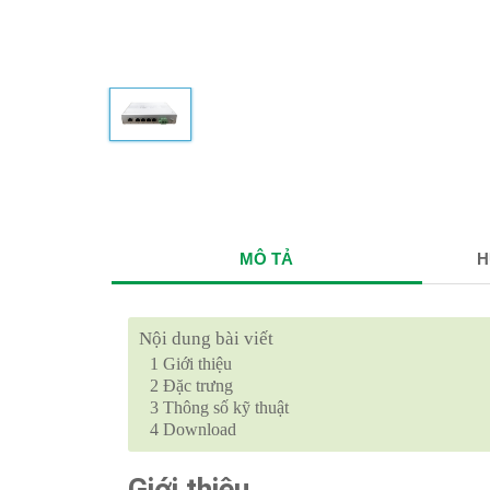
MÔ TẢ
H
Nội dung bài viết
1
Giới thiệu
2
Đặc trưng
3
Thông số kỹ thuật
4
Download
Giới thiệu