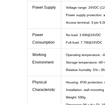
Power Supply
Voltage range: 24VDC (1
Power supply protection: a
Access terminal: 3-pin 5.
Power
No-load: 3.6W@24VDC
Consumption
Full-load: 7.7W@24VDC
Working
Operating temperature: -
Environment
Storage temperature:-40
Relative humidity: 5%～95
Physical
Housing: IP30 protection, 
Characteristic
Installation: wall mounting
Weight: 590g
Dimension (W x H x D)