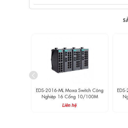
S
witch Công
EDS-2016-ML Moxa Switch Công
EDS-
100M + 2
Nghiệp 16 Cổng 10/100M
Ng
1000M
Liên hệ