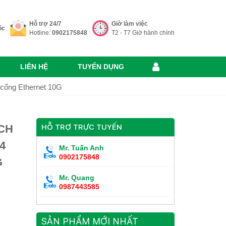
Hỗ trợ 24/7
Giờ làm việc
ốc
Hotline:
0902175848
T2 - T7 Giờ hành chính
LIÊN HỆ
TUYỂN DỤNG
 cổng Ethernet 10G
CH
HỖ TRỢ TRỰC TUYẾN
4
Mr. Tuấn Anh
0902175848
G
Mr. Quang
0987443585
SẢN PHẨM MỚI NHẤT