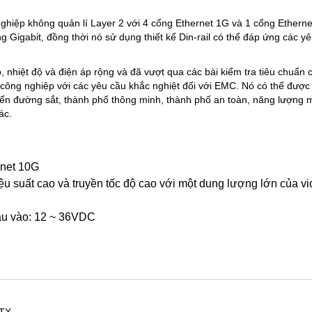
hiệp không quản lí Layer 2 với 4 cổng Ethernet 1G và 1 cổng Etherne
g Gigabit, đồng thời nó sử dụng thiết kế Din-rail có thể đáp ứng các y
p, nhiệt độ và điện áp rộng và đã vượt qua các bài kiểm tra tiêu chuẩn 
 công nghiệp với các yêu cầu khắc nghiệt đối với EMC. Nó có thể được
yển đường sắt, thành phố thông minh, thành phố an toàn, năng lượng 
ác.
rnet 10G
iệu suất cao và truyền tốc độ cao với một dung lượng lớn của vi
đầu vào: 12 ~ 36VDC
-TX