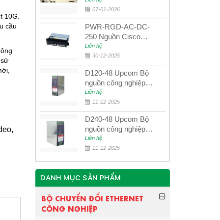
quang quản lý SDH
4E1+4ETH+RS232
07-01-2026
t 10G.
êu cầu
PWR-RGD-AC-DC-
250 Nguồn Cisco
Industrial 250W
Liên hệ
công
PoE/PoE+
30-12-2025
 sử
mới,
D120-48 Upcom Bộ
nguồn công nghiệp
đầu ra đơn 120W
Liên hệ
48VDC
11-12-2025
D240-48 Upcom Bộ
nguồn công nghiệp
deo,
đầu ra đơn 240W
Liên hệ
48VDC
11-12-2025
DANH MỤC SẢN PHẨM
BỘ CHUYỂN ĐỔI ETHERNET
CÔNG NGHIỆP