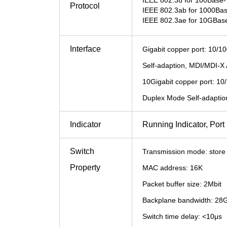
Protocol
IEEE 802.3ab for 1000Ba
IEEE 802.3ae for 10GBas
Interface
Gigabit copper port: 10/1
Self-adaption, MDI/MDI-X
10Gigabit copper port: 10
Duplex Mode Self-adaptio
Indicator
Running Indicator, Port
Switch
Transmission mode: store
Property
MAC address: 16K
Packet buffer size: 2Mbit
Backplane bandwidth: 28
Switch time delay: <10μs