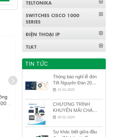
TELTONIKA
SWITCHES CISCO 1000
SERIES
ĐIỆN THOẠI IP
TLKT
TIN TỨC
Thông báo nghỉ lễ đón
Tết Nguyên Đán 2026
– Xuân Bính Ngọ!
21-01-2025
ông
EDS-G205A Moxa Switch Công
EDS-P206
000M
Nghiệp 16 Cổng 10/100M
Nghiệp
CHƯƠNG TRÌNH
KHUYẾN MÃI CHÀO
Liên hệ
MỪNG NĂM MỚI
30-01-2024
2024
Sự khác biệt giữa đầu