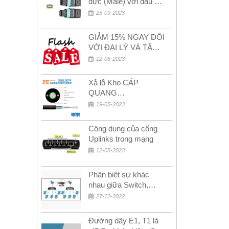
đực (Male) với đầu cái
(Female) trong bộ đầu
25-09-2023
nối MPO
GIẢM 15% NGAY ĐỐI
VỚI ĐẠI LÝ VÀ TẶNG
QUÀ KHÁCH HÀNG
12-06-2023
MỚI!
Xả lỗ Kho CÁP
QUANG
MULTIMODE CÁP
19-05-2023
QUANG
MULTIMODE 4-8-12-
Công dụng của cổng
24Fo SỢI OM1-OM2-
Uplinks trong mạng
OM3 Siêu Rẻ 5k
12-05-2023
Phân biệt sự khác
nhau giữa Switch,
Router và Hub
27-12-2022
Đường dây E1, T1 là