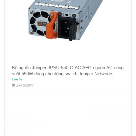
Bộ nguồn Juniper JPSU-550-C-AC AFO nguồn AC công
suất 550W dùng cho dòng switch Juniper Networks
EX4400
Liên hệ
23-02-2026