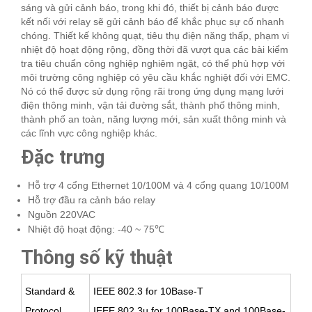
sáng và gửi cảnh báo, trong khi đó, thiết bị cảnh báo được
kết nối với relay sẽ gửi cảnh báo để khắc phục sự cố nhanh
chóng. Thiết kế không quạt, tiêu thụ điện năng thấp, phạm vi
nhiệt độ hoạt động rộng, đồng thời đã vượt qua các bài kiểm
tra tiêu chuẩn công nghiệp nghiêm ngặt, có thể phù hợp với
môi trường công nghiệp có yêu cầu khắc nghiệt đối với EMC.
Nó có thể được sử dụng rộng rãi trong ứng dụng mạng lưới
điện thông minh, vận tải đường sắt, thành phố thông minh,
thành phố an toàn, năng lượng mới, sản xuất thông minh và
các lĩnh vực công nghiệp khác.
Đặc trưng
Hỗ trợ 4 cổng Ethernet 10/100M và 4 cổng quang 10/100M
Hỗ trợ đầu ra cảnh báo relay
Nguồn 220VAC
Nhiệt độ hoạt động: -40 ~ 75℃
Thông số kỹ thuật
Standard &
IEEE 802.3 for 10Base-T
Protocol
IEEE 802.3u for 100Base-TX and 100Base-