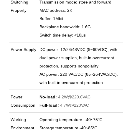
Switching
Transmission mode: store and forward
Property
MAC address: 2K
Buffer: 1Mbit
Backplane bandwidth: 1.6G
Switch time delay: <10μs
Power Supply
DC power: 12/24/48VDC (9~60VDC), with
dual power supplies, built-in overcurrent
protection, supports nonpolarity
AC power: 220 VAC/DC (85~264VAC/DC),
with built-in overcurrent protection
Power
No-load:
4.2W@220.6VAC
Consumption
Full-load:
4.7W@220VAC
Working
Operating temperature: -40~75
℃
Environment
Storage temperature:-40~85
℃