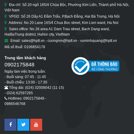
Địa chỉ: Số 20 ngõ 165/4 Chùa Bộc, Phường Kim Liên, Thành phố Hà Nội,
Việt Nam
VPGD: Số 26 Dãy A1 Đầm Trấu, P.Bạch Đằng, Hai Bà Trưng, Hà Nội
Address: No 20 Lane 165/4 Chua Boc street, Kim Lien ward, Ha Noi
Sales office: No 26 area A1 Dam Trau street, Bach Dang ward,
HaiBaTrung district, HaNoi city, VietNam
Email: sales@hptt.vn - cuongnm@hptt.vn - vuminhquang@hptt.vn
Mã số thuế: 0106854178
Trung tâm khách hàng
0902175848
Ngày làm việc trong tuần:
- Buổi sáng: 07:45 - 11:45
- Buổi chiều: 13:00 - 17:30
Tổng đài: (024) 32008042 (11-15)
- (024) 62597265
Hotlines: 0902175848 -
0986546768