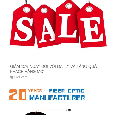
GIẢM 15% NGAY ĐỐI VỚI ĐẠI LÝ VÀ TẶNG QUÀ
KHÁCH HÀNG MỚI!
12-06-2023