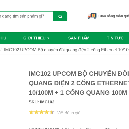
Giao hàng toàn qu
CHỦ
GIỚI THIỆU
SẢN PHẨM
TIN TỨC
IMC102 UPCOM Bộ chuyển đổi quang điện 2 cổng Ethernet 10/1
IMC102 UPCOM BỘ CHUYỂN ĐỔI
QUANG ĐIỆN 2 CỔNG ETHERNE
10/100M + 1 CỔNG QUANG 100M
SKU:
IMC102
Viết đánh giá