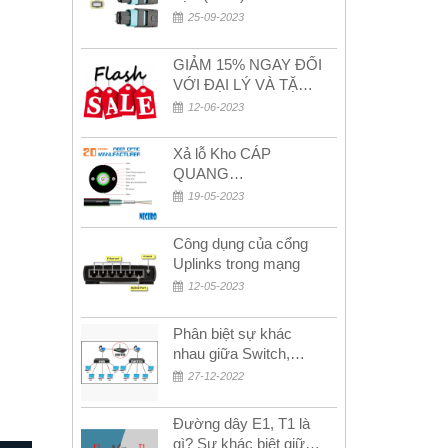
(Female) trong bộ đầu
25-09-2023
nối MPO
GIẢM 15% NGAY ĐỐI
VỚI ĐẠI LÝ VÀ TẶNG
QUÀ KHÁCH HÀNG
12-06-2023
MỚI!
Xả lỗ Kho CÁP
QUANG
MULTIMODE CÁP
19-05-2023
QUANG
MULTIMODE 4-8-12-
Công dụng của cổng
24Fo SỢI OM1-OM2-
Uplinks trong mạng
OM3 Siêu Rẻ 5k
12-05-2023
Phân biệt sự khác
nhau giữa Switch,
Router và Hub
27-12-2022
Đường dây E1, T1 là
gì? Sự khác biệt giữa