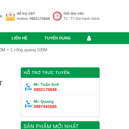
Hỗ trợ 24/7
Giờ làm việc
ốc
Hotline:
0902175848
T2 - T7 Giờ hành chính
LIÊN HỆ
TUYỂN DỤNG
00M + 1 cổng quang 100M
HỖ TRỢ TRỰC TUYẾN
T
Mr. Tuấn Anh
0902175848
Mr. Quang
0987443585
SẢN PHẨM MỚI NHẤT