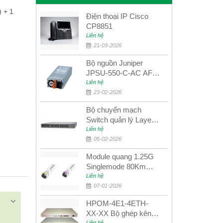
 + 1
Điện thoại IP Cisco
CP8851
Liên hệ
21-03-2026
Bộ nguồn Juniper
JPSU-550-C-AC AFO
nguồn AC công suất
Liên hệ
550W dùng cho dòng
23-02-2026
switch Juniper
Bộ chuyển mạch
Networks EX4400
Switch quản lý Layer 3
Juniper QFX5100-48S
Liên hệ
05-02-2026
Module quang 1.25G
Singlemode 80Km
UPCOM MWS-12-45-
Liên hệ
80AD/MWS-12-54-
07-01-2026
80BD
HPOM-4E1-4ETH-
XX-XX Bộ ghép kênh
Liên hệ