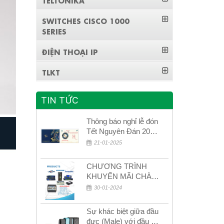
SWITCHES CISCO 1000
SERIES
ĐIỆN THOẠI IP
TLKT
TIN TỨC
Thông báo nghỉ lễ đón
Tết Nguyên Đán 2026
– Xuân Bính Ngọ!
21-01-2025
CHƯƠNG TRÌNH
KHUYẾN MÃI CHÀO
MỪNG NĂM MỚI
30-01-2024
2024
Sự khác biệt giữa đầu
đực (Male) với đầu cái