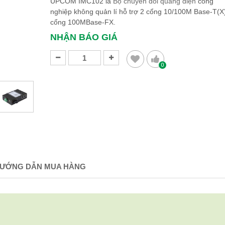
UPCOM IMC102 là
Bộ chuyển đổi quang điện
công
nghiệp không quản lí hỗ trợ 2 cổng 10/100M Base-T(X)
cổng 100MBase-FX.
NHẬN BÁO GIÁ
0
ƯỚNG DẪN MUA HÀNG