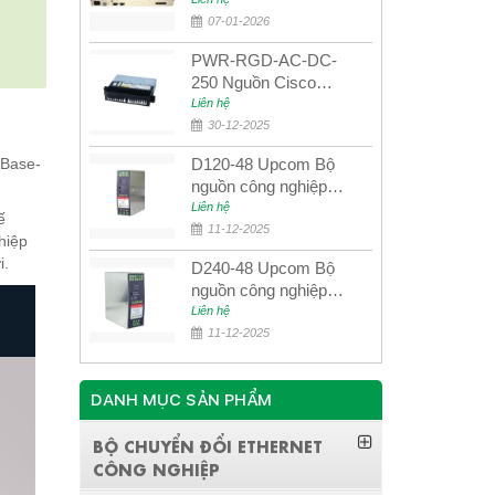
quang quản lý SDH
4E1+4ETH+RS232
07-01-2026
PWR-RGD-AC-DC-
250 Nguồn Cisco
Industrial 250W
Liên hệ
PoE/PoE+
30-12-2025
MBase-
D120-48 Upcom Bộ
nguồn công nghiệp
đầu ra đơn 120W
Liên hệ
ế
48VDC
11-12-2025
hiệp
i.
D240-48 Upcom Bộ
nguồn công nghiệp
đầu ra đơn 240W
Liên hệ
48VDC
11-12-2025
DANH MỤC SẢN PHẨM
BỘ CHUYỂN ĐỔI ETHERNET
CÔNG NGHIỆP