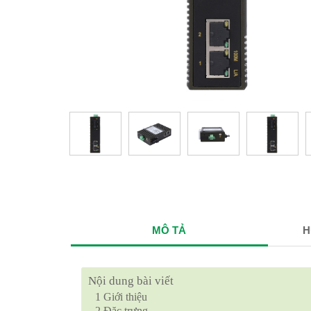
MÔ TẢ
H
Nội dung bài viết
1
Giới thiệu
2
Đặc trưng