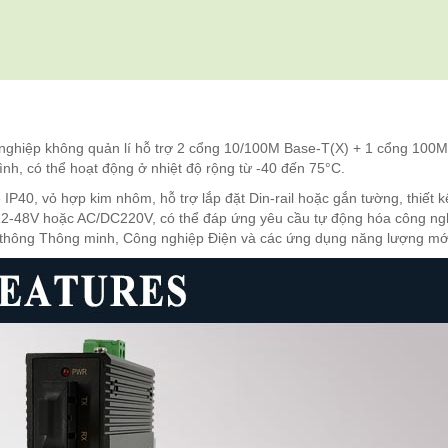
nghiệp không quản lí hỗ trợ 2 cổng 10/100M Base-T(X) + 1 cổng 100
ình, có thể hoạt động ở nhiệt độ rộng từ -40 đến 75°C.
P40, vỏ hợp kim nhôm, hỗ trợ lắp đặt Din-rail hoặc gắn tường, thiết k
12-48V hoặc AC/DC220V, có thể đáp ứng yêu cầu tự động hóa công ng
 thông Thông minh, Công nghiệp Điện và các ứng dụng năng lượng mớ