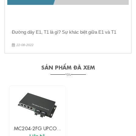
Đường dây E1, T1 là gì? Sự khác biệt giữa E1 và T1
22-08-2022
SẢN PHẨM ĐÃ XEM
MC204-2FG UPCOM
Bộ Chuyển Đổi Quang