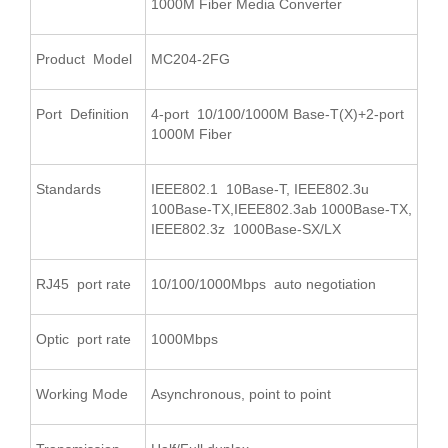
1000M Fiber Media Converter
Product Model
MC204-2FG
Port Definition
4-port 10/100/1000M Base-T(X)+2-port
1000M Fiber
Standards
IEEE802.1 10Base-T, IEEE802.3u
100Base-TX,IEEE802.3ab 1000Base-TX,
IEEE802.3z 1000Base-SX/LX
RJ45 port rate
10/100/1000Mbps auto negotiation
Optic port rate
1000Mbps
Working Mode
Asynchronous, point to point