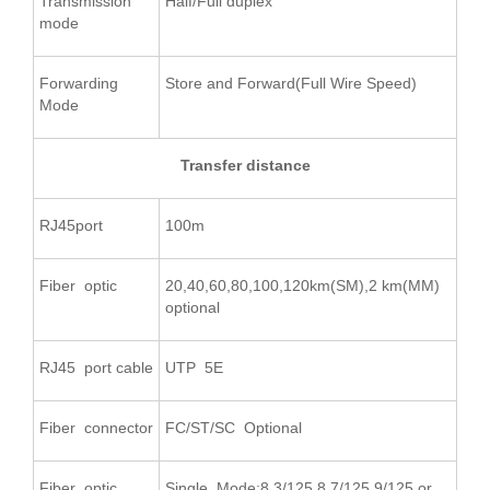
Transmission
Half/Full duplex
mode
Forwarding
Store and Forward(Full Wire Speed)
Mode
Transfer distance
RJ45port
100m
Fiber optic
20,40,60,80,100,120km(SM),2 km(MM)
optional
RJ45 port cable
UTP 5E
Fiber connector
FC/ST/SC Optional
Fiber optic
Single Mode:8.3/125,8.7/125,9/125 or