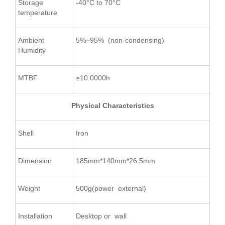
Storage
-40°C to 70°C
temperature
Ambient
5%~95% (non-condensing)
Humidity
MTBF
≥10.0000h
Physical Characteristics
Shell
Iron
Dimension
185mm*140mm*26.5mm
Weight
500g(power external)
Installation
Desktop or wall