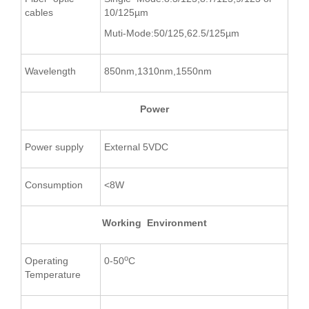
cables
10/125µm
Muti-Mode:50/125,62.5/125µm
Wavelength
850nm,1310nm,1550nm
Power
Power supply
External 5VDC
Consumption
<8W
Working Environment
o
Operating
0-50
C
Temperature