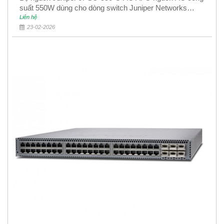
suất 550W dùng cho dòng switch Juniper Networks
EX4400
Liên hệ
23-02-2026