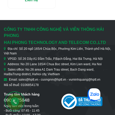
Liên hệ
Điện 4 Cổng Ethernet
10/100/1000M + 2
Cổng Quang 1000M
CÔNG TY TNHH CÔNG NGHỆ VÀ VIỄN THÔNG HẢI
PHONG
HAI PHONG TECHNOLOGY AND TELECOM CO.,LTD
Địa chỉ: Số 20 ngõ 165/4 Chùa Bộc, Phường Kim Liên, Thành phố Hà Nội,
Việt Nam
VPGD: Số 26 Dãy A1 Đầm Trấu, P.Bạch Đằng, Hai Bà Trưng, Hà Nội
Address: No 20 Lane 165/4 Chua Boc street, Kim Lien ward, Ha Noi
Sales office: No 26 area A1 Dam Trau street, Bach Dang ward,
HaiBaTrung district, HaNoi city, VietNam
Email: sales@hptt.vn - cuongnm@hptt.vn - vuminhquang@hptt.vn
Mã số thuế: 0106854178
Trung tâm khách hàng
0902175848
Ngày làm việc trong tuần:
- Buổi sáng: 07:45 - 11:45