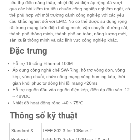
tiêu thụ điện năng thấp, nhiệt độ và điện áp rộng đã vượt
qua các bài kiểm tra tiêu chuẩn công nghiệp nghiêm ngặt, có
thể phù hợp với môi trường cảnh công nghiệp với các yêu
cầu khắc nghiệt đối với EMC. Nó có thể được sử dụng rộng
rãi trong mạng lưới điện thông minh, vận chuyển đường sắt,
thành phố thông minh, thành phố an toàn, năng lượng mới,
sản xuất thông minh và các lĩnh vực công nghiệp khác.
Đặc trưng
Hỗ trợ 16 cổng Ethernet 100M
Áp dụng công nghệ chế SW-Ring, hỗ trợ vòng đơn, vòng
kép, vòng chuỗi, chức năng mạng vòng homing kép, thời
gian khôi phục tự động khi lỗi mạng <20ms
Hỗ trợ nguồn đầu vào nguồn điện kép, điện áp đầu vào: 12
~ 48VDC
Nhiệt độ hoạt động rộng -40 ~ 75℃
Thông số kỹ thuật
Standard &
IEEE 802.3 for 10Base-T
Protocol
IEEE 802.3u for 100Base-TX and