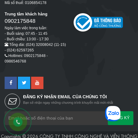
Mã số thuế: 0106854178
Trung tâm khách hàng
0902175848
Ngày làm việc trong tuần:
- Buổi sáng: 07:45 - 11:45
- Buổi chiều: 13:00 - 17:30
Tổng đài: (024) 32008042 (11-15)
- (024) 62597265
Hotlines: 0902175848 -
0986546768
ĐĂNG KÝ NHẬN EMAIL CỦA CHÚNG TÔI
Bạn sẽ nhận ngay những chương trình khuyến mãi mới nhất
ĐĂNG KÝ
Copyrights © 2026 CÔNG TY TNHH CÔNG NGHỆ VÀ VIỄN THÔNG