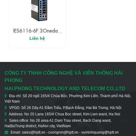
IES6116-6F 3Onedata
Switch Ethernet Công
Liên hệ
Nghiệp Có Quản Lý 10
Cổng Ethernet 100M
Và 6 Cổng Quang
100M
CÔNG TY TNHH CÔNG NGHỆ VÀ VIỄN THÔNG HẢI
PHONG
HAI PHONG TECHNOLOGY AND TELECOM CO.,LTD
Địa chỉ: Số 20 ngõ 165/4 Chùa Bộc, Phường Kim Liên, Thành phố Hà Nội,
Việt Nam
VPGD: Số 26 Dãy A1 Đầm Trấu, P.Bạch Đằng, Hai Bà Trưng, Hà Nội
Address: No 20 Lane 165/4 Chua Boc street, Kim Lien ward, Ha Noi
Sales office: No 26 area A1 Dam Trau street, Bach Dang ward,
HaiBaTrung district, HaNoi city, VietNam
Email: sales@hptt.vn - cuongnm@hptt.vn - vuminhquang@hptt.vn