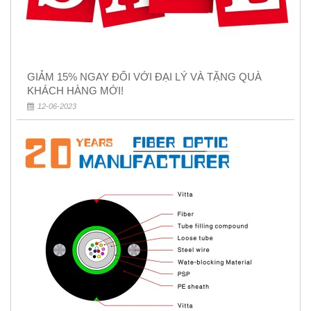
GIẢM 15% NGAY ĐỐI VỚI ĐẠI LÝ VÀ TẶNG QUÀ
KHÁCH HÀNG MỚI!
12-06-2023