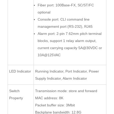
Fiber port: 100Base-FX, SC/ST/FC
optional
Console port: CLI command line
management port (RS-232), RJ45
Alarm port: 2-pin 7.62mm pitch terminal
blocks, support 1 relay alarm output,
current carrying capacity 5A@30VDC or
10A@125VAC
LED Indicator
Running Indicator, Port Indicator, Power
Supply Indicator, Alarm Indicator
Switch
Transmission mode: store and forward
Property
MAC address: 8K
Packet buffer size: 3Mbit
Backplane bandwidth: 12.8G