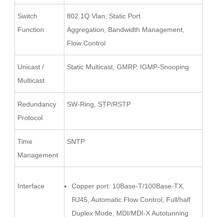
Switch
802.1Q Vlan, Static Port
Function
Aggregation, Bandwidth Management,
Flow Control
Unicast /
Static Multicast, GMRP, IGMP-Snooping
Multicast
Redundancy
SW-Ring, STP/RSTP
Protocol
Time
SNTP
Management
Interface
Copper port: 10Base-T/100Base-TX,
RJ45, Automatic Flow Control, Full/half
Duplex Mode, MDI/MDI-X Autotunning