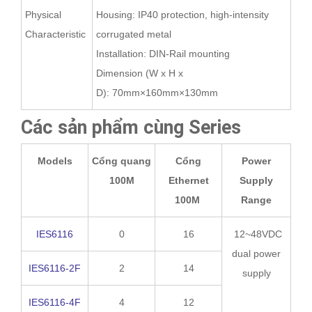
Physical
Housing: IP40 protection, high-intensity
Characteristic
corrugated metal
Installation: DIN-Rail mounting
Dimension (W x H x
D): 70mm×160mm×130mm
Các sản phẩm cùng Series
Models
Cổng quang
Cổng
Power
100M
Ethernet
Supply
100M
Range
IES6116
0
16
12~48VDC
dual power
IES6116-2F
2
14
supply
IES6116-4F
4
12