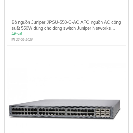
Bộ nguồn Juniper JPSU-550-C-AC AFO nguồn AC công
suất 550W dùng cho dòng switch Juniper Networks
EX4400
Liên hệ
23-02-2026