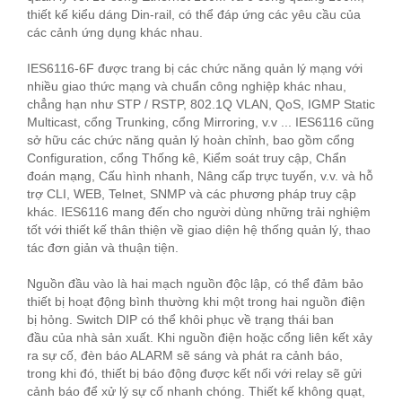
thiết kế kiểu dáng Din-rail, có thể đáp ứng các yêu cầu của
các cảnh ứng dụng khác nhau.
IES6116-6F được trang bị các chức năng quản lý mạng với
nhiều giao thức mạng và chuẩn công nghiệp khác nhau,
chẳng hạn như STP / RSTP, 802.1Q VLAN, QoS, IGMP Static
Multicast, cổng Trunking, cổng Mirroring, v.v ... IES6116 cũng
sở hữu các chức năng quản lý hoàn chỉnh, bao gồm cổng
Configuration, cổng Thống kê, Kiểm soát truy cập, Chẩn
đoán mạng, Cấu hình nhanh, Nâng cấp trực tuyến, v.v. và hỗ
trợ CLI, WEB, Telnet, SNMP và các phương pháp truy cập
khác. IES6116 mang đến cho người dùng những trải nghiệm
tốt với thiết kế thân thiện về giao diện hệ thống quản lý, thao
tác đơn giản và thuận tiện.
Nguồn đầu vào là hai mạch nguồn độc lập, có thể đảm bảo
thiết bị hoạt động bình thường khi một trong hai nguồn điện
bị hỏng. Switch DIP có thể khôi phục về trạng thái ban
đầu của nhà sản xuất. Khi nguồn điện hoặc cổng liên kết xảy
ra sự cố, đèn báo ALARM sẽ sáng và phát ra cảnh báo,
trong khi đó, thiết bị báo động được kết nối với relay sẽ gửi
cảnh báo để xử lý sự cố nhanh chóng. Thiết kế không quạt,