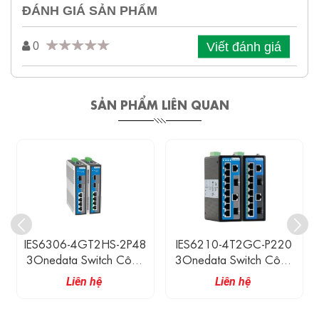
ĐÁNH GIÁ SẢN PHẨM
Viết đánh giá
0
SẢN PHẨM LIÊN QUAN
IES6306-4GT2HS-2P48
IES6210-4T2GC-P220
3Onedata Switch Công
3Onedata Switch Công
Nghiệp 4 Cổng 1G
Nghiệp 2 Cổng Combo
Liên hệ
Liên hệ
Ethernet, 2 Cổng 2.5G
Gigabit, 4 Cổng Ethernet
SFP
100M