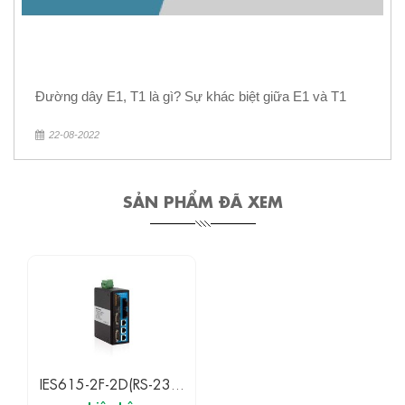
Đường dây E1, T1 là gì? Sự khác biệt giữa E1 và T1
22-08-2022
SẢN PHẨM ĐÃ XEM
IES615-2F-2D(RS-232)
3ONEDATA Switch