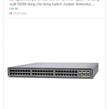
suất 550W dùng cho dòng switch Juniper Networks
EX4400
Liên hệ
23-02-2026