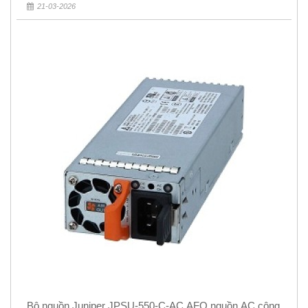
21-03-2026
Bộ nguồn Juniper JPSU-550-C-AC AFO nguồn AC công