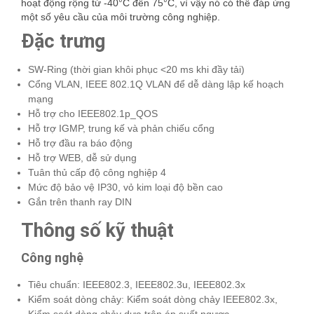
hoạt động rộng từ -40°C đến 75°C, vì vậy nó có thể đáp ứng
một số yêu cầu của môi trường công nghiệp.
Đặc trưng
SW-Ring (thời gian khôi phục <20 ms khi đầy tải)
Cổng VLAN, IEEE 802.1Q VLAN để dễ dàng lập kế hoạch
mạng
Hỗ trợ cho IEEE802.1p_QOS
Hỗ trợ IGMP, trung kế và phản chiếu cổng
Hỗ trợ đầu ra báo động
Hỗ trợ WEB, dễ sử dụng
Tuân thủ cấp độ công nghiệp 4
Mức độ bảo vệ IP30, vỏ kim loại độ bền cao
Gắn trên thanh ray DIN
Thông số kỹ thuật
Công nghệ
Tiêu chuẩn: IEEE802.3, IEEE802.3u, IEEE802.3x
Kiểm soát dòng chảy: Kiểm soát dòng chảy IEEE802.3x,