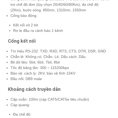
trợ chế độ đơn (tùy chọn 20/40/60/80Km), đa chế độ
(2Km), bước sóng: 850nm, 1310nm, 1550nm
Cổng báo động:
Kết nối vít 2 bit
Rơ le đầu ra cảnh báo 1 kênh
Cổng kết nối
Tín hiệu RS-232: TXD, RXD, RTS, CTS, DTR, DSR, GND
Chẵn lẻ: Không có, Chẵn, Lẻ, Dấu cách, Dấu
Bit dữ liệu: 5bit, 6bit, 7bit, 8bit
Tốc độ băng tần: 300 ~ 115200bps
Bảo vệ: cách ly: 2KV, bảo vệ tĩnh 15KV
Đầu nối: DB9 male
Khoảng cách truyền dẫn
Cặp xoắn: 100m (cáp CAT5/CAT5e tiêu chuẩn)
Cáp quang:
Đa chế độ: