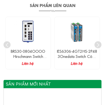
SẢN PHẨM LIÊN QUAN
BRS30-0804OOOO
IES6306-4GT2HS-2P48
Hirschmann Switch
3Onedata Switch Công
Ethernet Công Nghiệp
Nghiệp 4 Cổng 1G
Liên hệ
Liên hệ
Có Quản Lí 8 Cổng
Ethernet, 2 Cổng 2.5G
10/100M RJ45 + 4
SFP
Cổng 100/1000M SFP
SẢN PHẨM MỚI NHẤT