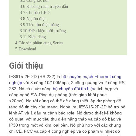
3.5
Cổng kết nối
3.6
Khoảng cách truyền dẫn
3.7
Chỉ báo LED
3.8
Nguồn điện
3.9
Tiêu thụ điện năng
3.10
Điều kiện môi trường
3.11
Kiểu dáng
4
Các sản phẩm cùng Series
5
Download
Giới thiệu
IES615-2F-2D (RS-232) là
bộ chuyển mạch Ethernet công
nghiệp
với 3 cổng 10/100Mbps, 2 cổng quang và 2 cổng RS-
232.
Nó có chức năng
bộ chuyển đổi tín hiệu
tích hợp và
công nghệ SW-Ring dự phòng (thời gian khôi phục
<20ms).
Người dùng có thể dễ dàng thiết lập dự phòng để
tăng độ tin cậy của mạng.
Ngoài ra, IES615-2F-2D hỗ trợ bộ
lệnh AT và 1 đầu ra cảnh báo rơle.
Nó được thiết kế không
có quạt, với mức tiêu thụ điện năng thấp và cấp độ bảo vệ
IP30 trong một vỏ kim loại bền.
Nó phù hợp với các chứng
chỉ CE, FCC và cấp 4 công nghiệp và có phạm vi nhiệt độ