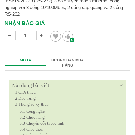
IES615-2F-2D (RS-232) là bộ chuyển mạch Ethernet công
nghiệp với 3 cổng 10/100Mbps, 2 cổng cáp quang và 2 cổng
RS-232.
NHẬN BÁO GIÁ
0
MÔ TẢ
HƯỚNG DẪN MUA
HÀNG
Nội dung bài viết
1
Giới thiệu
2
Đặc trưng
3
Thông số kỹ thuật
3.1
Công nghệ
3.2
Chức năng
3.3
Chuyển đổi thuộc tính
3.4
Giao diện