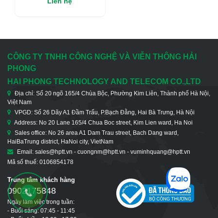
Liên hệ
Ethernet Công Nghiệp
Có Quản Lý 3 Cổng
10/100Mbps, 2 Cổng
Cáp Quang Và 2 Cổng
RS-232
CÔNG TY TNHH CÔNG NGHỆ VÀ VIỄN THÔNG HẢI
PHONG
HAI PHONG TECHNOLOGY AND TELECOM CO.,LTD
Địa chỉ: Số 20 ngõ 165/4 Chùa Bộc, Phường Kim Liên, Thành phố Hà Nội,
Việt Nam
VPGD: Số 26 Dãy A1 Đầm Trấu, P.Bạch Đằng, Hai Bà Trưng, Hà Nội
Address: No 20 Lane 165/4 Chua Boc street, Kim Lien ward, Ha Noi
Sales office: No 26 area A1 Dam Trau street, Bach Dang ward,
HaiBaTrung district, HaNoi city, VietNam
Email: sales@hptt.vn - cuongnm@hptt.vn - vuminhquang@hptt.vn
Mã số thuế: 0106854178
Trung tâm khách hàng
0902175848
Ngày làm việc trong tuần:
- Buổi sáng: 07:45 - 11:45