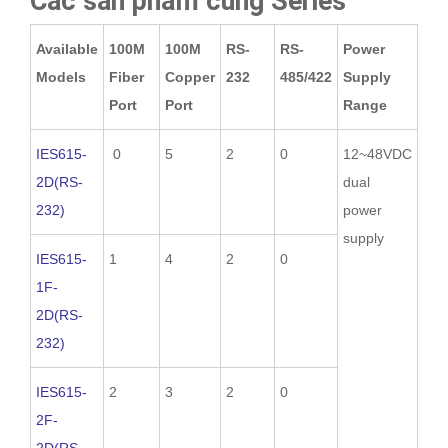
Các sản phẩm cùng Series
Available
100M
100M
RS-
RS-
Power
Models
Fiber
Copper
232
485/422
Supply
Port
Port
Range
IES615-
0
5
2
0
12~48VDC
2D(RS-
dual
232)
power
supply
IES615-
1
4
2
0
1F-
2D(RS-
232)
IES615-
2
3
2
0
2F-