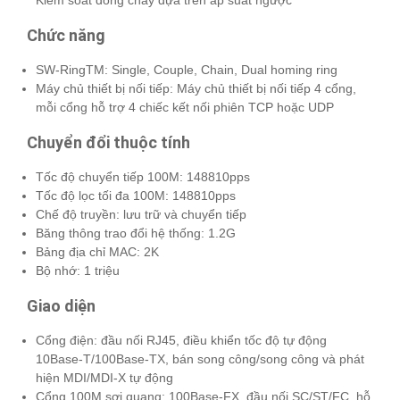
Kiểm soát dòng chảy dựa trên áp suất ngược
Chức năng
SW-RingTM: Single, Couple, Chain, Dual homing ring
Máy chủ thiết bị nối tiếp: Máy chủ thiết bị nối tiếp 4 cổng,
mỗi cổng hỗ trợ 4 chiếc kết nối phiên TCP hoặc UDP
Chuyển đổi thuộc tính
Tốc độ chuyển tiếp 100M: 148810pps
Tốc độ lọc tối đa 100M: 148810pps
Chế độ truyền: lưu trữ và chuyển tiếp
Băng thông trao đổi hệ thống: 1.2G
Bảng địa chỉ MAC: 2K
Bộ nhớ: 1 triệu
Giao diện
Cổng điện: đầu nối RJ45, điều khiển tốc độ tự động
10Base-T/100Base-TX, bán song công/song công và phát
hiện MDI/MDI-X tự động
Cổng 100M sợi quang: 100Base-FX, đầu nối SC/ST/FC, hỗ