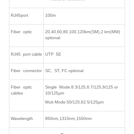
RJ45port
100m
Fiber optic
20,40,60,80,100,120km(SM),2 km(MM)
optional
RJ45 port cable
UTP 5E
Fiber connector
SC, ST, FC optional
Fiber optic
Single Mode:8.3/125,8.7/125,9/125 or
cables
10/125µm
Muti-Mode:50/125,62.5/125µm
Wavelength
850nm,1310nm,1550nm