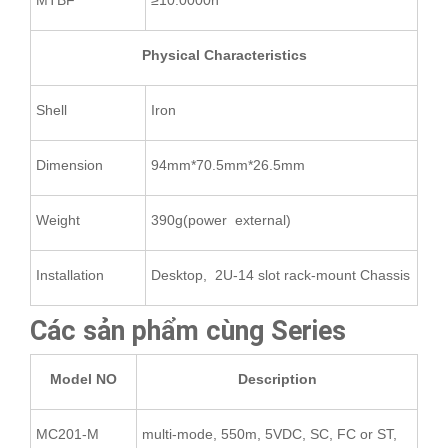
MTBF
≥10.0000h
Physical Characteristics
Shell
Iron
Dimension
94mm*70.5mm*26.5mm
Weight
390g(power external)
Installation
Desktop, 2U-14 slot rack-mount Chassis
Các sản phẩm cùng Series
Model NO
Description
MC201-M
multi-mode, 550m, 5VDC, SC, FC or ST,