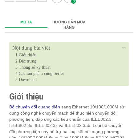
0
MÔ TẢ
HƯỚNG DẪN MUA
HÀNG
Nội dung bài viết
1
Giới thiệu
2
Đặc trưng
3
Thông số kỹ thuật
4
Các sản phẩm cùng Series
5
Download
Giới thiệu
Bộ chuyển đổi quang điện
sang Ethernet 10/100/1000M sử
dụng công nghệ chuyển mạch để thực hiện chuyển đổi
phương tiện, đáp ứng các tiêu chuẩn của IEEE802.3,
IEEE802.3u, IEEE802.3z và IEEE802.3ab. Loại bộ chuyển
đổi phương tiện này hỗ trợ hai loại kết nối mạng phương
tiện: 10/100/1000M Base-T và 1000M Base-SX/LX. MC201