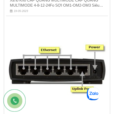
Xả lỗ Kho CÁP QUANG MULTIMODE CÁP QUANG
MULTIMODE 4-8-12-24Fo SỢI OM1-OM2-OM3 Siêu
Rẻ 5k
19-05-2023