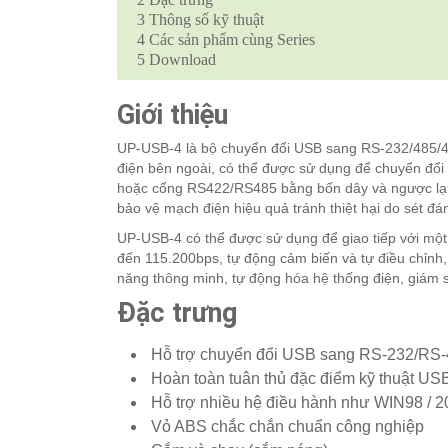
3
Thông số kỹ thuật
4
Các sản phẩm cùng Series
5
Download
Giới thiệu
UP-USB-4 là bộ chuyển đổi USB sang RS-232/485/4
điện bên ngoài, có thể được sử dụng để chuyển đổ
hoặc cổng RS422/RS485 bằng bốn dây và ngược lại. 
bảo vệ mạch điện hiệu quả tránh thiệt hại do sét đá
UP-USB-4 có thể được sử dụng để giao tiếp với một v
đến 115.200bps, tự động cảm biến và tự điều chỉnh,
năng thông minh, tự động hóa hệ thống điện, giám 
Đặc trưng
Hỗ trợ chuyển đổi USB sang RS-232/RS
Hoàn toàn tuân thủ đặc điểm kỹ thuật USB
Hỗ trợ nhiều hệ điều hành như WIN98 / 20
Vỏ ABS chắc chắn chuẩn công nghiệp