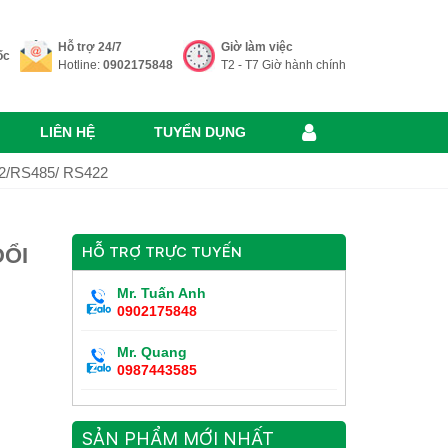
Hỗ trợ 24/7
Giờ làm việc
ốc
Hotline:
0902175848
T2 - T7 Giờ hành chính
LIÊN HỆ
TUYỂN DỤNG
32/RS485/ RS422
ĐỔI
HỖ TRỢ TRỰC TUYẾN
Mr. Tuấn Anh
0902175848
Mr. Quang
0987443585
SẢN PHẨM MỚI NHẤT