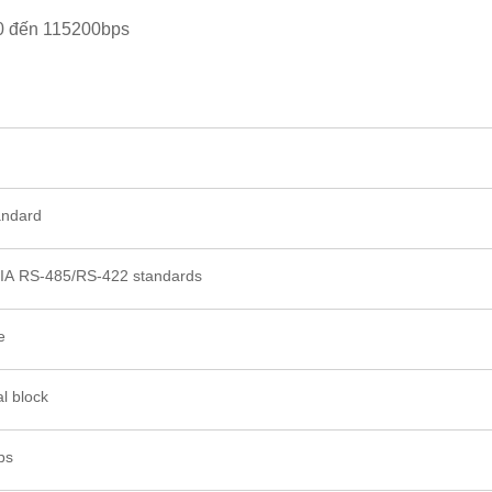
300 đến 115200bps
andard
EIA RS-485/RS-422 standards
e
al block
ps