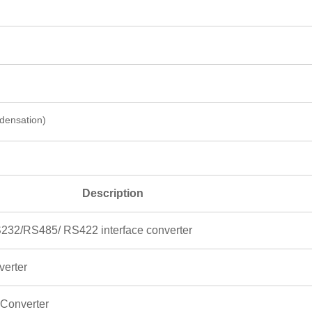
ensation)
Description
S232/RS485/ RS422 interface converter
erter
Converter