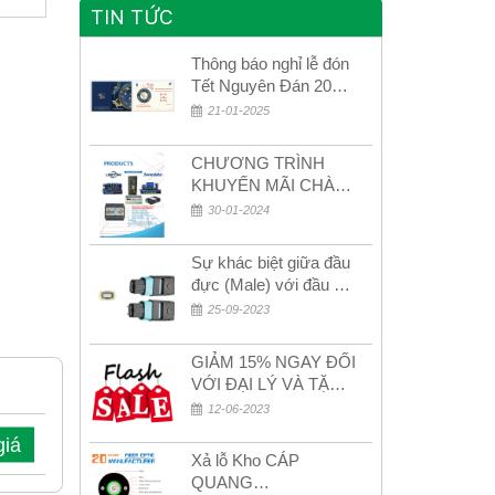
TIN TỨC
Thông báo nghỉ lễ đón
Tết Nguyên Đán 2026
– Xuân Bính Ngọ!
21-01-2025
CHƯƠNG TRÌNH
KHUYẾN MÃI CHÀO
MỪNG NĂM MỚI
30-01-2024
2024
Sự khác biệt giữa đầu
đực (Male) với đầu cái
(Female) trong bộ đầu
25-09-2023
nối MPO
GIẢM 15% NGAY ĐỐI
VỚI ĐẠI LÝ VÀ TẶNG
QUÀ KHÁCH HÀNG
12-06-2023
MỚI!
giá
Xả lỗ Kho CÁP
QUANG