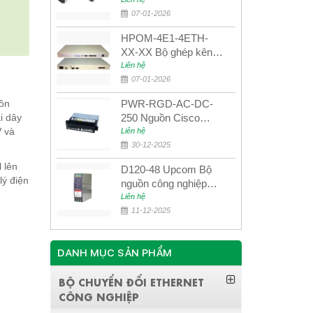
UPCOM MWS-12-45-
80AD/MWS-12-54-
07-01-2026
80BD
HPOM-4E1-4ETH-
XX-XX Bộ ghép kênh
quang quản lý SDH
Liên hệ
4E1+4ETH+RS232
07-01-2026
ồn
PWR-RGD-AC-DC-
i dây
250 Nguồn Cisco
V và
Industrial 250W
Liên hệ
PoE/PoE+
30-12-2025
 lên
D120-48 Upcom Bộ
lý điện
nguồn công nghiệp
đầu ra đơn 120W
Liên hệ
48VDC
11-12-2025
DANH MỤC SẢN PHẨM
BỘ CHUYỂN ĐỔI ETHERNET
CÔNG NGHIỆP