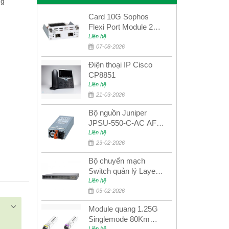
ng
Card 10G Sophos
Flexi Port Module 2
port 10GbE SFP+
Liên hệ
SGMOD2F2PUR
07-08-2026
2port 10GbE SFP+
Điện thoại IP Cisco
CP8851
Liên hệ
21-03-2026
Bộ nguồn Juniper
JPSU-550-C-AC AFO
nguồn AC công suất
Liên hệ
550W dùng cho dòng
23-02-2026
switch Juniper
Bộ chuyển mạch
Networks EX4400
Switch quản lý Layer 3
Juniper QFX5100-48S
Liên hệ
05-02-2026
Module quang 1.25G
Singlemode 80Km
Liên hệ